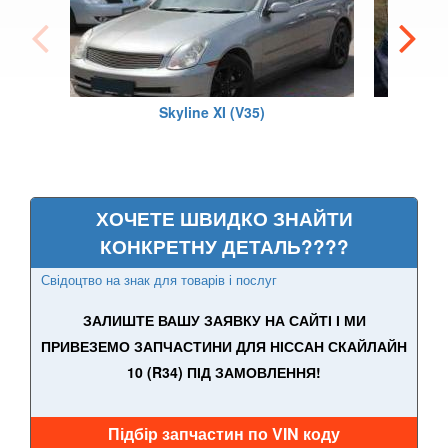
370Z V (Z34)
Armada
Skyline XI (V35)
Cube I (Z10)
Cube II (Z11)
Cube III (Z12)
ХОЧЕТЕ ШВИДКО ЗНАЙТИ
Frontier II (D22)
КОНКРЕТНУ ДЕТАЛЬ????
Свідоцтво на знак для товарів і послуг
Frontier II (D22 Navara)
ЗАЛИШТЕ ВАШУ ЗАЯВКУ НА САЙТІ І МИ
Frontier II (NP-300)
ПРИВЕЗЕМО ЗАПЧАСТИНИ ДЛЯ НІССАН СКАЙЛАЙН
Frontier III (D40)
10 (R34) ПІД ЗАМОВЛЕННЯ!
Frontier III (D40 Navara)
Підбір запчастин по VIN коду
Frontier IV (D23)