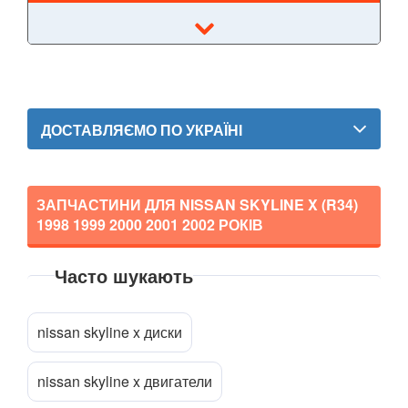
GT-R (R35)
Interstar (T35)
Interstar (X70)
ДОСТАВЛЯЄМО ПО УКРАЇНІ
Juke (F15, F15E)
Kubistar (X76)
ЗАПЧАСТИНИ ДЛЯ NISSAN SKYLINE X (R34)
1998 1999 2000 2001 2002
РОКІВ
Murano (Z50)
Micra IV (K13)
Часто шукають
Micra V (K14)
Прикріпити файл
attach_file
nissan skyline x диски
Note I (E11)
Note II (E12)
nissan skyline x двигатели