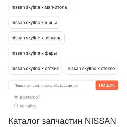
NV200 (M20)
nissan skyline x магнитола
Navara (D23M)
nissan skyline x шины
Pathfinder II (R50)
Pathfinder III (R51)
nissan skyline x зеркала
Patrol V (Y61)
nissan skyline x фары
Pixo (UA0)
nissan skyline x датчик
nissan skyline x стекло
Pulsar
Qashqai I (J10)
Qashqai+2 (J10)
в категорії
Qashqai II (J11)
по сайту
Quest III (V42)
Каталог запчастин NISSAN