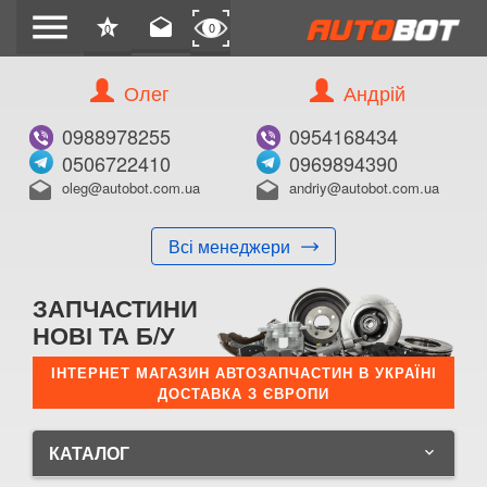
menu
star
drafts
0
0
Олег
Андрій
0988978255
0954168434
0506722410
0969894390
oleg@autobot.com.ua
andriy@autobot.com.ua
drafts
drafts
Всі менеджери
ЗАПЧАСТИНИ
НОВІ ТА Б/У
ІНТЕРНЕТ МАГАЗИН АВТОЗАПЧАСТИН В УКРАЇНІ
ДОСТАВКА З ЄВРОПИ
КАТАЛОГ
keyboard_arrow_down