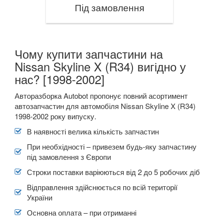
PORSCHE
Під замовлення
keyboard_arrow_down
RENAULT
keyboard_arrow_down
ROVER
keyboard_arrow_down
Чому купити запчастини на
Nissan Skyline X (R34) вигідно у
SAAB
keyboard_arrow_down
нас? [1998-2002]
SEAT
keyboard_arrow_down
Авторазборка Autobot пропонує повний асортимент
автозапчастин для автомобіля Nissan Skyline X (R34)
SKODA
keyboard_arrow_down
1998-2002 року випуску.
SMART
keyboard_arrow_down
В наявності велика кількість запчастин
При необхідності – привезем будь-яку запчастину
SUBARU
keyboard_arrow_down
під замовлення з Європи
SUZUKI
keyboard_arrow_down
Строки поставки варіюються від 2 до 5 робочих діб
Відправлення здійснюється по всій території
TESLA
keyboard_arrow_down
України
TOYOTA
keyboard_arrow_down
Основна оплата – при отриманні