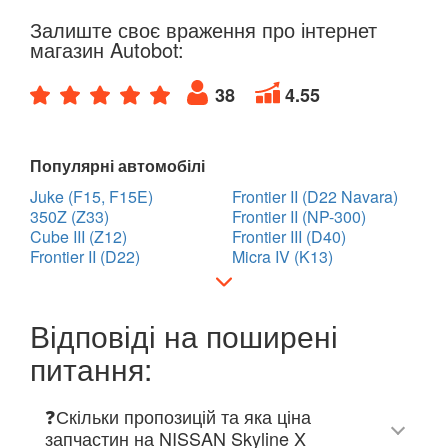
Залиште своє враження про інтернет
магазин Autobot:
38
4.55
Популярні автомобілі
Juke (F15, F15E)
Frontier II (D22 Navara)
350Z (Z33)
Frontier II (NP-300)
Cube III (Z12)
Frontier III (D40)
Frontier II (D22)
Micra IV (K13)
Відповіді на поширені
питання:
❓Скільки пропозицій та яка ціна
запчастин на NISSAN Skyline X