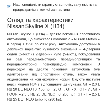
Наші спеціалісти гарантуються очікувану якість та
VOLKSWAGEN
keyboard_arrow_down
працездатність кожної запчастини
VOLVO
keyboard_arrow_down
Огляд та характеристики
Nissan
Skyline X (R34)
В наявності!
keyboard_arrow_down
Nissan Skyline X (R34) – десяте покоління спортивного
автомобіля, що випускався компанією « Nissan Motors »
в період з 1998 по 2002 року. Автомобіль доступний в
декількох варіантах кузовного виконання – 4-дверний
седан (5-міст.) і 2-дверний купе (5-міст.), побудований
на базі передньомоторної передньопривідної та
передньомоторної повнопривідної компоновки. З
переходом на десяте покоління автомобіль був
адаптований під спортивний стиль, також увага
акцентована на нові екологічні норми. Існують наступні
версії моделі R34 з відповідними двигунами: GT – 2.0 L
RB 20 DE NEO l 6 (155 hp ); 25 GT , GT - X , GT - V , GT -
FOUR – 2.5 L RB 25 DE NEO l 6 (200 hp ); GT - T – 2.5 L
RB 25 DET NEO turbo l 6 (280 hp).