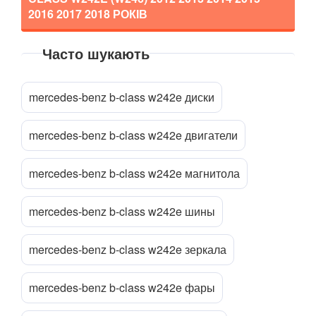
2016 2017 2018
РОКІВ
CLA-CLASS C117/X117
Часто шукають
CL-CLASS W215/C215
Прикріпити файл
attach_file
CL-CLASS W216/C216
mercedes-benz b-class w242e диски
CLK-CLASS C208/A208
mercedes-benz b-class w242e двигатели
CLK-CLASS C209/A209
CLS-CLASS C219
mercedes-benz b-class w242e магнитола
CLS-CLASS C218
mercedes-benz b-class w242e шины
CLS-CLASS X218
mercedes-benz b-class w242e зеркала
CLS-CLASS C257
mercedes-benz b-class w242e фары
E-CLASS C207/A207
E-CLASS W210/S210