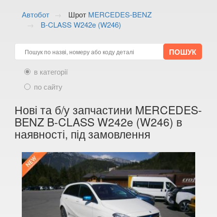
ALFA ROMEO
keyboard_arrow_down
Автобот
Шрот
MERCEDES-BENZ
B-CLASS W242e (W246)
AUDI
keyboard_arrow_down
BMW
keyboard_arrow_down
CITROEN
keyboard_arrow_down
в категорії
FIAT
по сайту
keyboard_arrow_down
FORD
Нові та б/у запчастини MERCEDES-
keyboard_arrow_down
BENZ B-CLASS W242e (W246) в
HONDA
keyboard_arrow_down
наявності, під замовлення
HYUNDAI
keyboard_arrow_down
JAGUAR
keyboard_arrow_down
JEEP
keyboard_arrow_down
KIA
keyboard_arrow_down