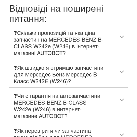
Відповіді на поширені
питання:
❓Скільки пропозицій та яка ціна
запчастин на MERCEDES-BENZ B-
CLASS W242e (W246) в інтернет-
магазині AUTOBOT?
❓Як швидко я отримаю запчастини
для Мерседес Бенз Мерседес B-
Класс W242Е (W246)?
❓Чи є гарантія на автозапчастини
MERCEDES-BENZ B-CLASS
W242e (W246) в интернет-
магазине AUTOBOT?
❓Як перевірити чи запчастина
точно підійде для MERCEDES-