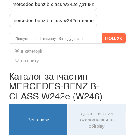
mercedes-benz b-class w242e датчик
E-CLASS W211/S211
mercedes-benz b-class w242e стекло
E-CLASS W212/S212
E-CLASS W213/S213
E-CLASS C238/A238
в категорії
по сайту
E-CLASS X213 ALL-TERRAIN
Каталог запчастин
EQC N293
MERCEDES-BENZ B-
G-CLASS W463
CLASS W242e (W246)
GL-CLASS X164
GL-CLASS X166
Деталі системи
Всі товари
охолодження та
GLA-CLASS X156
обігріву