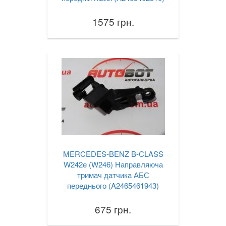
S-CLASS W223
1575 грн.
S-CLASS C217/A217
EQS (V297)
SL-CLASS R230
SL-CLASS R231
SLK-CLASS R170
SLK-CLASS R171
SLK-CLASS R172
MERCEDES-BENZ B-CLASS
W242e (W246) Направляюча
Sprinter I W901-905
тримач датчика АБС
переднього (A2465461943)
Sprinter II W906
675 грн.
Vaneo W414