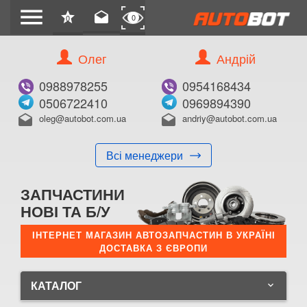
menu
star
drafts
0
0
Олег
Андрій
0988978255
0954168434
0506722410
0969894390
oleg@autobot.com.ua
andriy@autobot.com.ua
drafts
drafts
Всі менеджери
ЗАПЧАСТИНИ
НОВІ ТА Б/У
ІНТЕРНЕТ МАГАЗИН АВТОЗАПЧАСТИН В УКРАЇНІ
ДОСТАВКА З ЄВРОПИ
КАТАЛОГ
keyboard_arrow_down