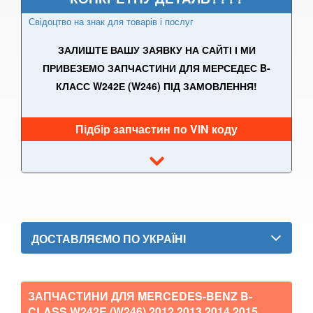
Свідоцтво на знак для товарів і послуг
A-CLASS W177/V177
ЗАЛИШТЕ ВАШУ ЗАЯВКУ НА САЙТІ І МИ
B-CLASS W245
ПРИВЕЗЕМО ЗАПЧАСТИНИ ДЛЯ МЕРСЕДЕС B-
B-CLASS W246
КЛАСС W242Е (W246) ПІД ЗАМОВЛЕННЯ!
B-CLASS W242e (W246)
Підбір запчастин по VIN коду
Citan W415
C-CLASS W202/S202
C-CLASS W203/S203
C-CLASS Sportcoupe C203
ДОСТАВЛЯЄМО ПО УКРАЇНІ
CLC-CLASS SportCoupe CL203
C-CLASS W204/S204
ЗАПЧАСТИНИ ДЛЯ MERCEDES-BENZ B-
CLASS W242E (W246)
2012 2013 2014 2015
C-CLASS W205/S205/C205/A205