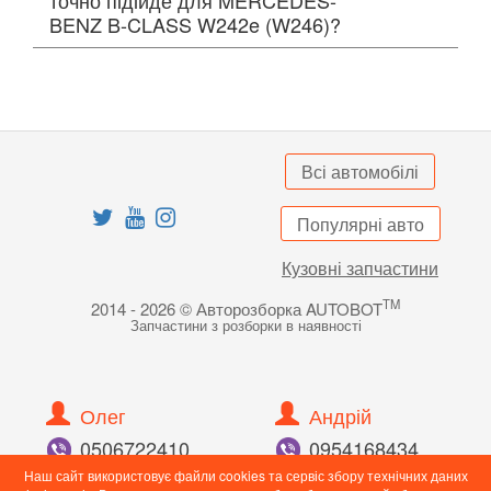
BENZ B-CLASS W242e (W246)?
Всі автомобілі
Популярні авто
Кузовні запчастини
TM
2014 - 2026 © Авторозборка AUTOBOT
Запчастини з розборки в наявності
Олег
Андрій
050
672
24
10
095
416
84
34
098
897
82
55
096
989
43
90
Наш сайт використовує файли cookies та сервіс збору технічних даних