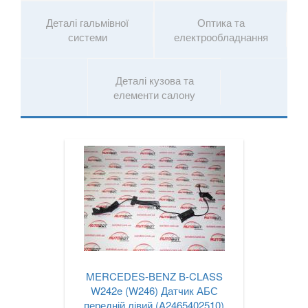
GLB-Class X247
Деталі гальмівної
Оптика та
GLC-CLASS X253, C253
системи
електрообладнання
GLE-CLASS C292
Деталі кузова та
GLK-CLASS X204
елементи салону
ML-CLASS I W163
ML-CLASS II W164
ML-CLASS III W166
R-CLASS W251
S-CLASS W220
S-CLASS W221
MERCEDES-BENZ B-CLASS
S-CLASS W222
W242e (W246) Датчик АБС
передній лівий (A2465402510)