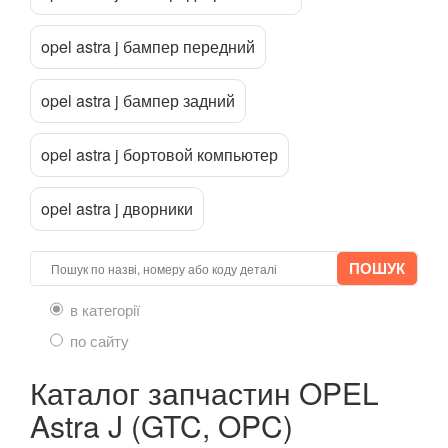
Mokka
Mokka X
opel astra j бампер передний
Movano B (X62)
opel astra j бампер задний
Signum
opel astra j бортовой компьютер
Speedster
opel astra j дворники
Tigra A (S93)
Tigra B Twin Top (X04)
Vectra C
в категорії
Zafira A (F75)
по сайту
Zafira B (A05)
Каталог запчастин OPEL
Zafira C (P12)
Astra J (GTC, OPC)