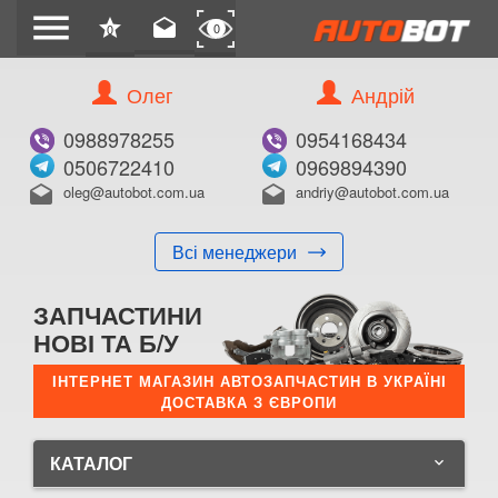
menu
star
drafts
0
0
Олег
Андрій
0988978255
0954168434
0506722410
0969894390
oleg@autobot.com.ua
andriy@autobot.com.ua
drafts
drafts
Всі менеджери
ЗАПЧАСТИНИ
НОВІ ТА Б/У
ІНТЕРНЕТ МАГАЗИН АВТОЗАПЧАСТИН В УКРАЇНІ
ДОСТАВКА З ЄВРОПИ
КАТАЛОГ
keyboard_arrow_down