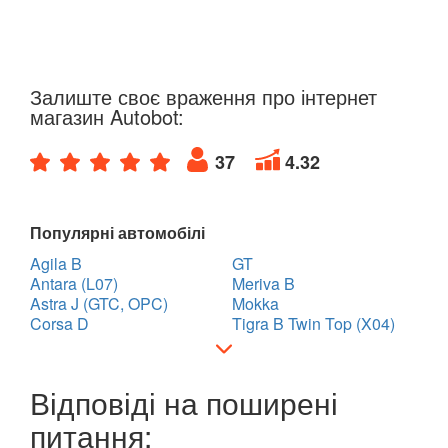
Залиште своє враження про інтернет
магазин Autobot:
37
4.32
Популярні автомобілі
Agila B
GT
Antara (L07)
Meriva B
Astra J (GTC, OPC)
Mokka
Corsa D
Tigra B Twin Top (X04)
Відповіді на поширені
питання: