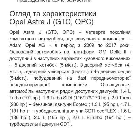
Огляд та характеристики
Opel Astra J (GTC, OPC)
Opel Astra J (GTC, OPC) – четверте покоління
компактного автомобіля, що випускався компанією «
Adam Opel AG » в період з 2009 по 2017 роки.
Оснований автомобіль на платформі GM Delta II і
доступний в наступних варіантах кузовного виконаннях
– 5-дверний хетчбек (5-міст.), 3-дверний хетчбек (4-
міст.), 5-дверний універсал (5-міст.) і 4-дверний седан
(5-міст.), побудований на базі передньомоторної
передньопривідної компоновки. Оснащувався
автомобіль наступним рядом доступних двигунів: 1.4 L
Turbo (101 hp ), 1.6 Turbo SIDI (116/179/170 hp ), 2.0 Turbo
(280 hp ) – бензинові двигуни Ecotec ; 1.3 L (95 hp ), 1.7 L
(131 hp ) – турбодизельні двигуни CDTI ecoFLEX ; 1.6 L
(136 hp ), 2.0 L (165 hp ), 2.0 L BiTurbo (194 hp ) –
турбодизельні двигуни CDTI.