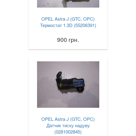
TOYOTA
keyboard_arrow_down
OPEL Astra J (GTC, OPC)
VOLKSWAGEN
keyboard_arrow_down
Термостат 1.3D (55206391)
VOLVO
keyboard_arrow_down
900 грн.
В наявності!
keyboard_arrow_down
OPEL Astra J (GTC, OPC)
Датчик тиску надуву
(0281002845)