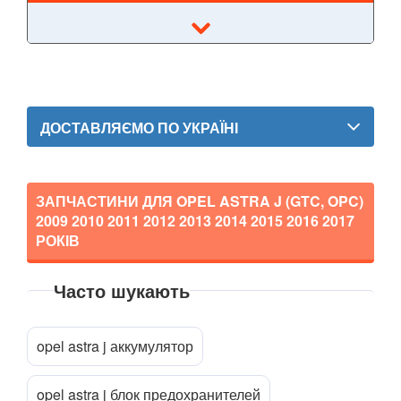
Corsa C (F08, F68)
Corsa D
Corsa E
Crossland X
ДОСТАВЛЯЄМО ПО УКРАЇНІ
Frontera B (6B)
GT
ЗАПЧАСТИНИ ДЛЯ OPEL ASTRA J (GTC, OPC)
2009 2010 2011 2012 2013 2014 2015 2016 2017
Grandland X
РОКІВ
Insignia A
Часто шукають
Insignia B
Прикріпити файл
attach_file
Meriva A
opel astra j аккумулятор
Meriva B
opel astra j блок предохранителей