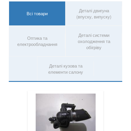
PEUGEOT
keyboard_arrow_down
Деталі двигуна
Всі товари
PORSCHE
keyboard_arrow_down
(впуску, випуску)
RENAULT
keyboard_arrow_down
Деталі системи
Оптика та
ROVER
keyboard_arrow_down
охолодження та
електрообладнання
обігріву
SAAB
keyboard_arrow_down
SEAT
keyboard_arrow_down
Деталі кузова та
елементи салону
SKODA
keyboard_arrow_down
SMART
keyboard_arrow_down
SUBARU
keyboard_arrow_down
SUZUKI
keyboard_arrow_down
TESLA
keyboard_arrow_down