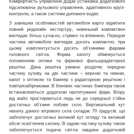
Комфортність управління додає установка додаткового
підсилювача рульового управління, адаптивного круїз-
контролю, а також системи допомоги водію.
З зовнішніх особливостей автомобіля варто відмітити
повний редизайн екстер’єру, новенький компактвен
виглядає більш сучасно, стрімко та впевнено. Передня
частина автомобіля виглядає досить компактно, при
цьому комплектується досить об’ємними фарами
головного світла. Форма капоту обмежується
положенням оптики та фірмової фальшрадіаторної
решітки. Дана решітка умовно розділяє передню
частину кузову на дві частини – верхню та нижню,
капот з оптикою та бампер з радіаторною решіткою і
повітрязабірниками. В бокових частинах бампера також
встановлюються додаткові протитуманні фари. Вгору
від жабо простираються ледь не до середньої стійки
достатньо об’ємне лобове скло. Вертикальний кут
нахилу даного вітрового скла складає 70 градусів, що
забезпечує достатньо великий кут огляду та великий
обсяг освітлення салону. В задню частину кузову також
забезпечується подача світла завдяки додатковій