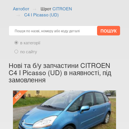
ALFA ROMEO
keyboard_arrow_down
Автобот
Шрот
CITROEN
C4 I Picasso (UD)
AUDI
keyboard_arrow_down
BMW
keyboard_arrow_down
CITROEN
keyboard_arrow_down
в категорії
Berlingo II (B9)
по сайту
C1 I (PM, PN)
Нові та б/у запчастини CITROEN
C4 I Picasso (UD) в наявності, під
C1 II (B4)
замовлення
C2 (JM)
C3 I (FC)
C3 II (A51)
C3 Aircross