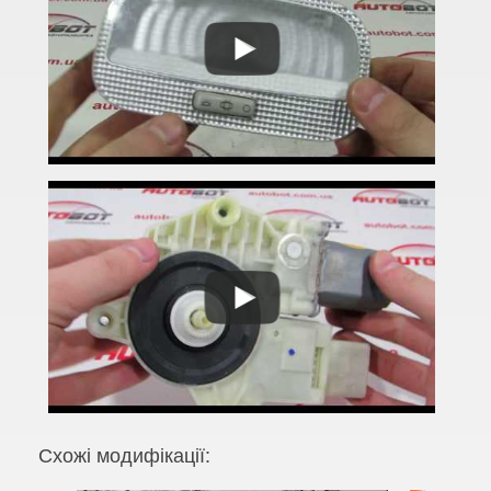
C5 I X40 (DC, DE)
C5 I X40 (RC, RE)
C5 II X7 (RD, TD)
C6 (TD)
C8 (EA, EB)
C-Crosser (EP)
C-Elysee II
DS3
DS4
DS4 Crossback
Схожі модифікації:
DS5