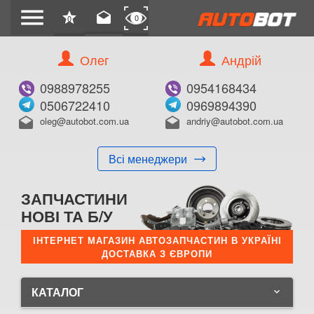
menu
star
drafts
0
0
Олег
Андрій
0988978255
0954168434
0506722410
0969894390
oleg@autobot.com.ua
andriy@autobot.com.ua
drafts
drafts
Всі менеджери
ЗАПЧАСТИНИ
НОВІ ТА Б/У
ІНТЕРНЕТ МАГАЗИН АВТОЗАПЧАСТИН В УКРАЇНІ
ДОСТАВКА З ЄВРОПИ
КАТАЛОГ
keyboard_arrow_down