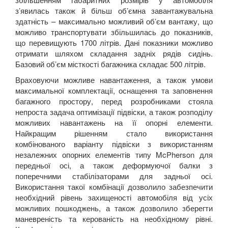
з’явилась також й більш об’ємна завантажувальна
здатність – максимально можливий об’єм вантажу, що
можливо транспортувати збільшилась до показників,
що перевищують 1700 літрів. Дані показники можливо
отримати шляхом складання задніх рядів сидінь.
Базовий об’єм місткості багажника складає 500 літрів.
Враховуючи можливе навантаження, а також умови
максимальної комплектації, оснащення та заповнення
багажного простору, перед розробниками стояла
непроста задача оптимізації підвіски, а також розподілу
можливих навантажень на її опорні елементи.
Найкращим рішенням стало використання
комбінованого варіанту підвіски з використанням
незалежних опорних елементів типу
McPherson
для
передньої осі, а також деформуючої балки з
поперечними стабілізаторами для задньої осі.
Використання такої комбінації дозволило забезпечити
необхідний рівень захищеності автомобіля від усіх
можливих пошкоджень, а також дозволило зберегти
маневреність та керованість на необхідному рівні.