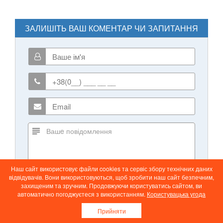
ЗАЛИШІТЬ ВАШ КОМЕНТАР ЧИ ЗАПИТАННЯ
Наш сайт використовує файли cookies та сервіс збору технічних даних
відвідувачів. Вони використовуються, щоб зробити наш сайт безпечним,
захищеним та зручним. Продовжуючи користуватись сайтом, ви
автоматично погоджуєтеся з використанням.
Користувацька угода
Прийняти