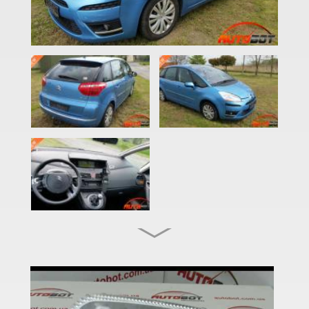
C3 Pluriel (HB)
C3 Picasso (SH)
C4 I (LC, LA)
C4 I Picasso (UD)
C4 I Grand Picasso (UD)
C4 II (B7)
C4 II Picasso (B78)
C4 II Grand Picasso (B78)
C4 Aircross
C4 Cactus I
C4 Cactus II