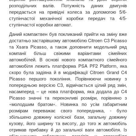
розподільчих валів. Потужність даних двигунів
передається на привідні колеса за допомогою 5/6-
ступінчастої механічної коробки передач та 4/5-
ступінчастої коробки автомат.
Даний компактвен був покликаний прийти на зміну вже
достатньо застарівшому автомобілю
Citroen
C
3
Picasso
та
Xsara
Picasso
, а також доповнити модельний ряд
компанії більш свіжими варіантами сімейних
автомобілей. В основі нового компактного сімейного
автомобіля лежить платформа
PSA
PF
2
Platform
, яка
скоро була задіяна й в модифікації
Citroen
Grand
C
4
Picasso
першого покоління. Порівнюючи новинку з
попередньою версією С3, відмічається цілий ряд змін,
насамперед – це нова платформа, яка додала до
C
4
Picasso
значні та переконливі розміри, порівняно з
«молодшим братом». Новинка по усім габаритним
розмірам переважає свого попередника, - було
збільшено довжину колісної бази, загальну довжину
кузову, його ширину та висоту, до того ж автомобіль
отримав прибавку й до загальної ваги автомобіля. Із
збільшенням габаритних розмірів у автомобіля