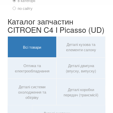
в категорії
SUZUKI
keyboard_arrow_down
по сайту
TESLA
keyboard_arrow_down
Каталог запчастин
TOYOTA
keyboard_arrow_down
CITROEN C4 I Picasso (UD)
VOLKSWAGEN
keyboard_arrow_down
Деталі кузова та
VOLVO
Всі товари
keyboard_arrow_down
елементи салону
В наявності!
keyboard_arrow_down
Оптика та
Деталі двигуна
електрообладнання
(впуску, випуску)
Деталі системи
Деталі коробки
охолодження та
передач (трансмісії)
обігріву