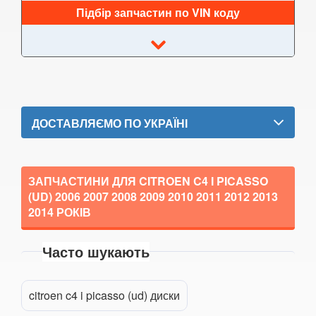
Підбір запчастин по VIN коду
KIA
keyboard_arrow_down
LANCIA
keyboard_arrow_down
LAND ROVER
keyboard_arrow_down
LEXUS
keyboard_arrow_down
ДОСТАВЛЯЄМО ПО УКРАЇНІ
MG
keyboard_arrow_down
MASERATI
keyboard_arrow_down
ЗАПЧАСТИНИ ДЛЯ CITROEN C4 I PICASSO
(UD)
2006 2007 2008 2009 2010 2011 2012 2013
MAZDA
keyboard_arrow_down
2014
РОКІВ
MERCEDES-BENZ
keyboard_arrow_down
Часто шукають
MINI
keyboard_arrow_down
Прикріпити файл
attach_file
MITSUBISHI
keyboard_arrow_down
citroen c4 i picasso (ud) диски