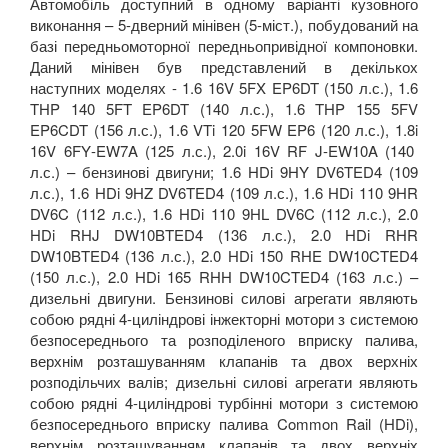
Автомобіль доступний в одному варіанті кузовного
виконання – 5-дверний мінівен (5-міст.), побудований на
базі передньомоторної передньопривідної компоновки.
Даний мінівен був представлений в декількох
наступних моделях - 1.6 16
V
5
FX EP
6
DT
(150 л.с.), 1.6
THP
140 5
FT
EP
6
DT
(140 л.с.), 1.6
THP
155 5
FV
EP
6
CDT
(156 л.с.), 1.6
VTi
120 5
FW
EP
6 (120 л.с.), 1.8
i
16
V
6
FY
-
EW
7
A
(125 л.с.), 2.0
i
16
V
RF
J
-
EW
10
A
(140
л.с.) – бензинові двигуни; 1.6
HDi
9
HY DV
6
TED
4 (109
л.с.), 1.6
HDi
9
HZ DV
6
TED
4 (109 л.с.), 1.6
HDi
110 9
HR
DV
6
C
(112 л.с.), 1.6
HDi
110 9
HL
DV
6
C
(112 л.с.), 2.0
HDi
RHJ
DW
10
BTED
4 (136 л.с.), 2.0
HDi
RHR
DW
10
BTED
4 (136 л.с.), 2.0
HDi
150
RHE
DW
10
CTED
4
(150 л.с.), 2.0
HDi
165
RHH
DW
10
CTED
4 (163 л.с.) –
дизельні двигуни. Бензинові силові агрегати являють
собою рядні 4-циліндрові інжекторні мотори з системою
безпосереднього та розподіленого вприску палива,
верхнім розташуванням клапанів та двох верхніх
розподільчих валів; дизельні силові агрегати являють
собою рядні 4-циліндрові турбінні мотори з системою
безпосереднього вприску палива
Common
Rail
(
HDi
),
верхнім розташуванням клапанів та двох верхніх