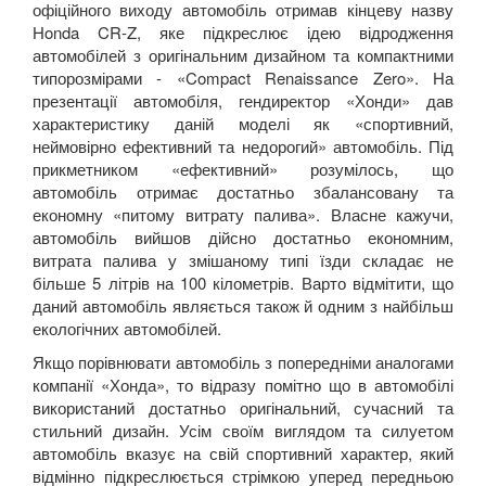
офіційного виходу автомобіль отримав кінцеву назву
Honda
CR
-
Z
, яке підкреслює ідею відродження
автомобілей з оригінальним дизайном та компактними
типорозмірами - «
Compact Renaissance Zero
». На
презентації автомобіля, гендиректор «Хонди» дав
характеристику даній моделі як «спортивний,
неймовірно ефективний та недорогий» автомобіль. Під
прикметником «ефективний» розумілось, що
автомобіль отримає достатньо збалансовану та
економну «питому витрату палива». Власне кажучи,
автомобіль вийшов дійсно достатньо економним,
витрата палива у змішаному типі їзди складає не
більше 5 літрів на 100 кілометрів. Варто відмітити, що
даний автомобіль являється також й одним з найбільш
екологічних автомобілей.
Якщо порівнювати автомобіль з попередніми аналогами
компанії «Хонда», то відразу помітно що в автомобілі
використаний достатньо оригінальний, сучасний та
стильний дизайн. Усім своїм виглядом та силуетом
автомобіль вказує на свій спортивний характер, який
відмінно підкреслюється стрімкою уперед передньою