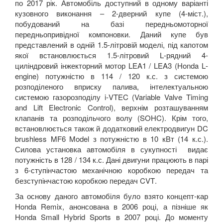
по 2017 рік. Автомобіль доступний в одному варіанті
кузовного виконання – 2-дверний купе (4-міст.),
побудований на базі передньомоторної
передньопривідної компоновки. Даний купе був
представлений в одній 1.5-літровій моделі, під капотом
якої встановлюється 1.5-літровий
L
-рядний 4-
циліндровий інжекторний мотор
LEA
1 /
LEA
3 (
Honda
L
-
engine
) потужністю в 114 / 120 к.с. з системою
розподіленого вприску палива, інтелектуальною
системою газорозподілу
i
-
VTEC
(
Variable Valve Timing
and Lift Electronic Control
), верхнім розташуванням
клапанів та розподільчого волу (
SOHC
). Крім того,
встановлюється також й додатковий електродвигун
DC
brushless MF
6
Model
з потужністю в 10 кВт (14 к.с.).
Силова установка автомобіля в сукупності видає
потужність в 128 / 134 к.с. Дані двигуни працюють в парі
з 6-ступінчастою механічною коробкою передач та
безступінчастою коробкою передач
CVT
.
За основу даного автомобіля було взято концепт-кар
Honda
Remix
, анонсована в 2006 році, а пізніше як
Honda Small Hybrid Sports
в 2007 році. До моменту