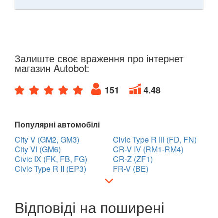
Залиште своє враження про інтернет
магазин Autobot:
151
4.48
Популярні автомобілі
City V (GM2, GM3)
Civic Type R III (FD, FN)
City VI (GM6)
CR-V IV (RM1-RM4)
Civic IX (FK, FB, FG)
CR-Z (ZF1)
Civic Type R II (EP3)
FR-V (BE)
Відповіді на поширені