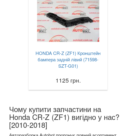
TESLA
keyboard_arrow_down
TOYOTA
keyboard_arrow_down
VOLKSWAGEN
keyboard_arrow_down
VOLVO
keyboard_arrow_down
HONDA CR-Z (ZF1) Кронштейн
В наявності!
keyboard_arrow_down
бампера задній лівий (71598-
SZT-G01)
1125 грн.
Чому купити запчастини на
Honda CR-Z (ZF1) вигідно у нас?
[2010-2018]
Авторазборка Autobot пропонує повний асортимент