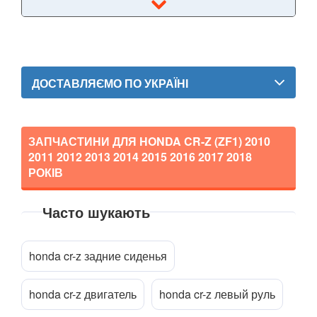
Legend III (KA9)
Legend IV (KB1)
Odyssey II (RA6-RA9)
ДОСТАВЛЯЄМО ПО УКРАЇНІ
Odyssey III (RB1-RB2)
Odyssey IV (RB3-RB4)
ЗАПЧАСТИНИ ДЛЯ HONDA CR-Z (ZF1)
2010
2011 2012 2013 2014 2015 2016 2017 2018
S2000 I (AP1)
РОКІВ
S2000 II (AP2)
Часто шукають
HYUNDAI
keyboard_arrow_down
Прикріпити файл
attach_file
JAGUAR
keyboard_arrow_down
honda cr-z задние сиденья
JEEP
keyboard_arrow_down
honda cr-z двигатель
honda cr-z левый руль
KIA
keyboard_arrow_down