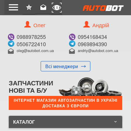
menu
star
drafts
0
0
Олег
Андрій
0988978255
0954168434
0506722410
0969894390
oleg@autobot.com.ua
andriy@autobot.com.ua
drafts
drafts
Всі менеджери
ЗАПЧАСТИНИ
НОВІ ТА Б/У
ІНТЕРНЕТ МАГАЗИН АВТОЗАПЧАСТИН В УКРАЇНІ
ДОСТАВКА З ЄВРОПИ
КАТАЛОГ
keyboard_arrow_down