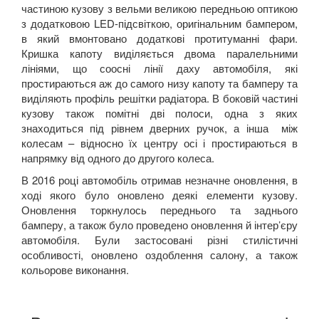
частиною кузову з вельми великою передньою оптикою
з додатковою
LED
-підсвіткою, оригінальним бампером,
в який вмонтовано додаткові протитуманні фари.
Кришка капоту виділяється двома паралельними
лініями, що соосні лінії даху автомобіля, які
простираються аж до самого низу капоту та бамперу та
виділяють профіль решітки радіатора. В боковій частині
кузову також помітні дві полоси, одна з яких
знаходиться під рівнем дверних ручок, а інша між
колесам – відносно їх центру осі і простираються в
напрямку від одного до другого колеса.
В 2016 році автомобіль отримав незначне оновлення, в
ході якого було оновлено деякі елементи кузову.
Оновлення торкнулось переднього та заднього
бамперу, а також було проведено оновлення й інтер’єру
автомобіля. Були застосовані різні стилістичні
особливості, оновлено оздоблення салону, а також
кольорове виконання.