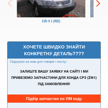
CR-Z (ZF1)
CR-V I (RD)
CR-V I (RD)
CR-V II (RD4-RD8)
CR-V III (RE1-RE7)
CR-V IV (RM1-RM4)
ХОЧЕТЕ ШВИДКО ЗНАЙТИ
КОНКРЕТНУ ДЕТАЛЬ????
FR-V (BE)
Свідоцтво на знак для товарів і послуг
HR-V I (GH)
ЗАЛИШТЕ ВАШУ ЗАЯВКУ НА САЙТІ І МИ
HR-V II
ПРИВЕЗЕМО ЗАПЧАСТИНИ ДЛЯ ХОНДА СРЗ (ZФ1)
ПІД ЗАМОВЛЕННЯ!
Jazz II (GD)
Jazz III (GG, GE)
Підбір запчастин по VIN коду
Jazz IV (GK)