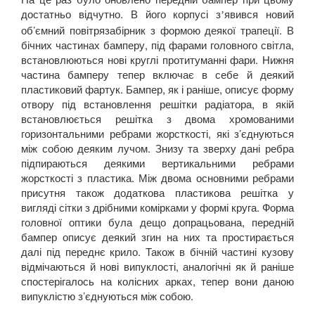
достатньо відчутно. В його корпусі з
явився новий
’
об’ємний повітрязабірник з формою деякої трапеції. В
бічних частинах бамперу, під фарами головного світла,
встановлюються нові круглі протитуманні фари. Нижня
частина бамперу тепер включає в себе й деякий
пластиковий фартук. Бампер, як і раніше, описує форму
отвору під встановлення решітки радіатора, в якій
встановлюється решітка з двома хромованими
горизонтальними ребрами жорсткості, які з’єднуються
між собою деяким лучом. Знизу та зверху дані ребра
підпираються деякими вертикальними ребрами
жорсткості з пластика. Між двома основними ребрами
присутня також додаткова пластикова решітка у
вигляді сітки з дрібними комірками у формі круга. Форма
головної оптики була дещо допрацьована, передній
бампер описує деякий згин на них та простирається
далі під переднє крило. Також в бічній частині кузову
відмічаються й нові випуклості, аналогічні як й раніше
спостерігалось на колісних арках, тепер вони даною
випуклістю з’єднуються між собою.