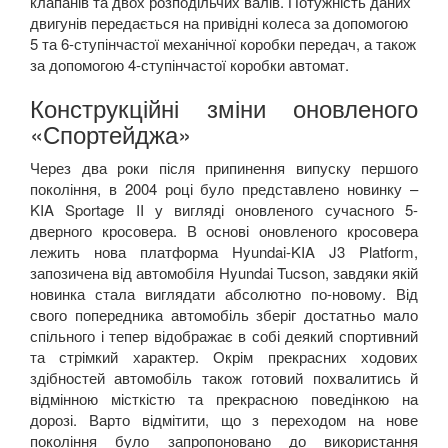
клапанів та двох розподільчих валів. Потужність даних
двигунів передається на привідні колеса за допомогою
5 та 6-ступінчастої механічної коробки передач, а також
за допомогою 4-ступінчастої коробки автомат.
Конструкційні зміни оновленого
«Спортейджа»
Через два роки після припинення випуску першого
покоління, в 2004 році було представлено новинку –
KIA Sportage II у вигляді оновленого сучасного 5-
дверного кросовера. В основі оновленого кросовера
лежить нова платформа Hyundai-KIA J3 Platform,
запозичена від автомобіля Hyundai Tucson, завдяки якій
новинка стала виглядати абсолютно по-новому. Від
свого попередника автомобіль зберіг достатньо мало
спільного і тепер відображає в собі деякий спортивний
та стрімкий характер. Окрім прекрасних ходових
здібностей автомобіль також готовий похвалитись й
відмінною місткістю та прекрасною поведінкою на
дорозі. Варто відмітити, що з переходом на нове
покоління було запропоновано до використання