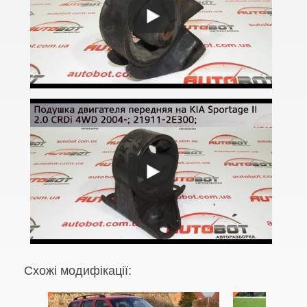
PRO Cee'd II (JD)
Cee’d III (CD)
Cee'd III Sportwagen
X Cee’d
EV3
EV4
EV6
EV9
Magentis II (MG)
Схожі модифікації:
Magentis III (TF)
Magentis IV (JF)