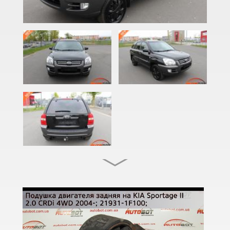
Cadenza (JG, VG)
Carens I (FC)
Carens II (FJ)
Carens III (UN)
Carens IV (RP)
Carnival I (UP, GQ)
Carnival II (VQ)
Carnival III (UVP, YP)
Cee'd I (ED)
PRO Cee'd I (ED)
Cee'd II (JD)