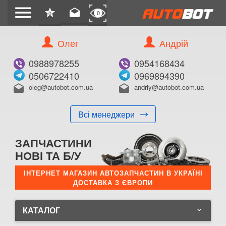
menu
star
drafts
0
0
Олег
Андрій
0988978255
0954168434
0506722410
0969894390
oleg@autobot.com.ua
andriy@autobot.com.ua
drafts
drafts
Всі менеджери
ЗАПЧАСТИНИ
НОВІ ТА Б/У
ІНТЕРНЕТ МАГАЗИН АВТОЗАПЧАСТИН В УКРАЇНІ
ДОСТАВКА З ЄВРОПИ
КАТАЛОГ
keyboard_arrow_down