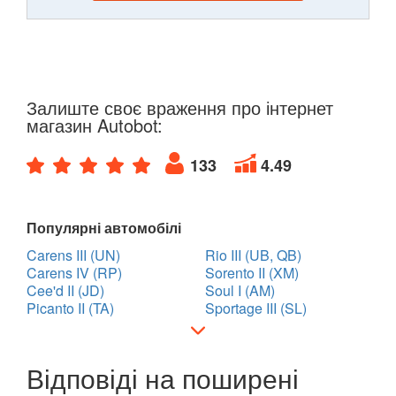
Залиште своє враження про інтернет
магазин Autobot:
133
4.49
Популярні автомобілі
Carens III (UN)
Rio III (UB, QB)
Carens IV (RP)
Sorento II (XM)
Cee'd II (JD)
Soul I (AM)
Picanto II (TA)
Sportage III (SL)
Відповіді на поширені