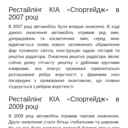
Рестайлінг КІА «Спортейдж» в
2007 році
В 2007 році автомобіль було вперше оновлено. В ході
даного оновлення автомобіль отримав ряд змін,
допрацювань та косметичних змін, серед яких
відмічається поява нового затемненого обрамлення
фар головного світла, конструкцію задніх ліхтарів та
решітки радіатора. Оновлена решітка радіатора являє
собою деяку сітчасту решітку з дрібними круглими
комірками, яка описує хромовані горизонтально
розташоване ребро жорсткості з фірмовим лого
посередині з хромованою окантовкою, що плавно
з’єднується з ребром жорсткості.
Рестайлінг КІА «Спортейдж» в
2009 році
В 2009 році автомобіль отримав чергове оновлення.
Друге оновлення стало більш глобальним та широким.
На це раз було оновлено передній бампер при цьому