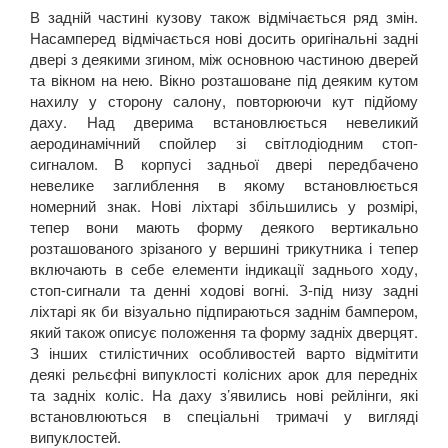
В задній частині кузову також відмічається ряд змін.
Насамперед відмічається нові досить оригінальні задні
двері з деякими згином, між основною частиною дверей
та вікном на нею. Вікно розташоване під деяким кутом
нахилу у сторону салону, повторюючи кут підйому
даху. Над дверима встановлюється невеликий
аеродинамічний спойлер зі світлодіодним стоп-
сигналом. В корпусі задньої двері передбачено
невелике заглиблення в якому встановлюється
номерний знак. Нові ліхтарі збільшились у розмірі,
тепер вони мають форму деякого вертикально
розташованого зрізаного у вершині трикутника і тепер
включають в себе елементи індикації заднього ходу,
стоп-сигнали та денні ходові вогні. З-під низу задні
ліхтарі як би візуально підпираються заднім бампером,
який також описує положення та форму задніх дверцят.
З інших стилістичних особливостей варто відмітити
деякі рельєфні випуклості колісних арок для передніх
та задніх коліс. На даху з’явились нові рейлінги, які
встановлюються в спеціальні тримачі у вигляді
випуклостей.