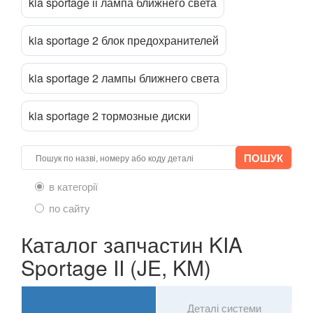
kia sportage іі лампа ближнего света
Sportage II (JE, KM)
kia sportage 2 блок предохранителей
Sportage III (SL)
kia sportage 2 лампы ближнего света
Sportage IV (QL)
Sportage V
kia sportage 2 тормозные диски
Stinger (CK)
Venga (YN)
в категорії
LANCIA
keyboard_arrow_down
по сайту
LAND ROVER
keyboard_arrow_down
Каталог запчастин KIA
LEXUS
keyboard_arrow_down
Sportage II (JE, KM)
MG
keyboard_arrow_down
Деталі системи