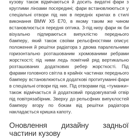
кузову також відмічаються й досить видатні фари з
круглими лінзами посередині; фари встановлюються у
спеціальні отвори під них в передніх крилах в стилі
виконання BMW X5 E70, в якому таким же чином
встановлюється передня оптика. З-під низу фари як би
візуально підпираються випуклістю переднього
бамперу, який також своїми рельєфностями описує
положення й решітки радіатора з двома паралельними
горизонтально розташованим хромованими ребрами
жорсткості; під ними ледь помітний ряд вертикально
розташованих додаткових ребер жорсткості. Під
фарами головного світла в крайніх частинах переднього
бамперу встановлюються додаткові протитуманні фари
в спеціальні отвори під них. Під отворами під «туманки»
також відмічається й додатковий продовгуватий отвір
під повітрязабірник. Зверху до рельєфних випуклостей
бамперу вгору по бокам від решітки радіатора
накладається кришка капоту.
Оновлення дизайну задньої
частини кузову