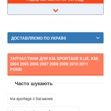
Rio III (UB, QB)
Rio IV (YB)
Shuma II (FB)
ДОСТАВЛЯЄМО ПО УКРАЇНІ
Sorento II (XM)
Sorento III (UM, C5)
ЗАПЧАСТИНИ ДЛЯ KIA SPORTAGE II (JE, KM)
Soul I (AM)
2004 2005 2006 2007 2008 2009 2010 2011
РОКІВ
Soul II (PS)
Soul EV I
Часто шукають
Прикріпити файл
attach_file
Soul EV II
kia sportage іі багажник
Stonic
Sportage I (K00, JA)