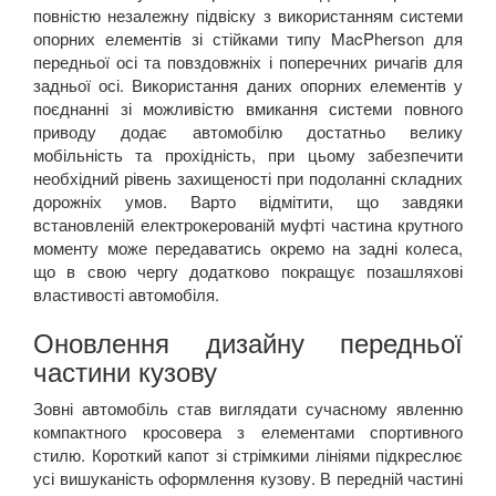
повністю незалежну підвіску з використанням системи
опорних елементів зі стійками типу MacPherson для
передньої осі та повздовжніх і поперечних ричагів для
задньої осі. Використання даних опорних елементів у
поєднанні зі можливістю вмикання системи повного
приводу додає автомобілю достатньо велику
мобільність та прохідність, при цьому забезпечити
необхідний рівень захищеності при подоланні складних
дорожніх умов. Варто відмітити, що завдяки
встановленій електрокерованій муфті частина крутного
моменту може передаватись окремо на задні колеса,
що в свою чергу додатково покращує позашляхові
властивості автомобіля.
Оновлення дизайну передньої
частини кузову
Зовні автомобіль став виглядати сучасному явленню
компактного кросовера з елементами спортивного
стилю. Короткий капот зі стрімкими лініями підкреслює
усі вишуканість оформлення кузову. В передній частині