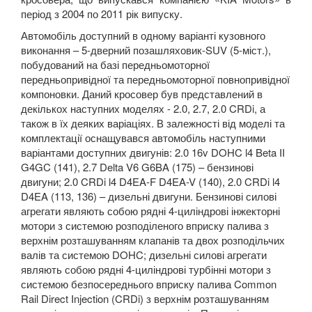
період з 2004 по 2011 рік випуску.
Автомобіль доступний в одному варіанті кузовного
виконання – 5-дверний позашляховик-SUV (5-міст.),
побудований на базі передньомоторної
передньопривідної та передньомоторної повнопривідної
компоновки. Даний кросовер був представлений в
декількох наступних моделях - 2.0, 2.7, 2.0 CRDi, а
також в їх деяких варіаціях. В залежності від моделі та
комплектації оснащувався автомобіль наступними
варіантами доступних двигунів: 2.0 16v DOHC l4 Beta II
G4GC (141), 2.7 Delta V6 G6BA (175) – бензинові
двигуни; 2.0 CRDi l4 D4EA-F D4EA-V (140), 2.0 CRDi l4
D4EA (113, 136) – дизельні двигуни. Бензинові силові
агрегати являють собою рядні 4-циліндрові інжекторні
мотори з системою розподіленого вприску палива з
верхнім розташуванням клапанів та двох розподільчих
валів та системою DOHC; дизельні силові агрегати
являють собою рядні 4-циліндрові турбінні мотори з
системою безпосереднього вприску палива Common
Rail Direct Injection (CRDi) з верхнім розташуванням