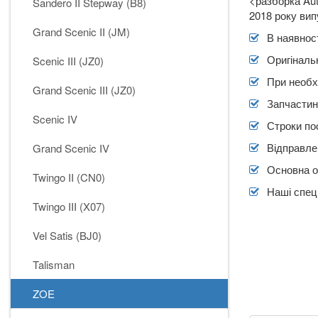
<разборка Aut
Sandero II Stepway (B8)
2018 року вип
Grand Scenic II (JM)
В наявност
Оригіналь
Scenic III (JZ0)
При необх
Grand Scenic III (JZ0)
Запчасти
Scenic IV
Строки по
Відправлен
Grand Scenic IV
Основна о
Twingo II (CN0)
Наші спеці
Twingo III (X07)
Vel Satis (BJ0)
Talisman
ZOE