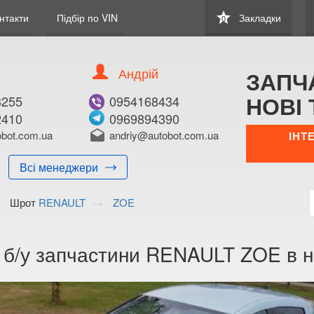
star
нтакти
Підбір по VIN
Закладки
0
Андрій
ЗАПЧ
НОВІ 
8255
0954168434
2410
0969894390
bot.com.ua
drafts
andriy@autobot.com.ua
ІНТ
Всі менеджери
Шрот
RENAULT
ZOE
а б/у запчастини RENAULT ZOE в н