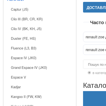
ДОСТАВЛЯ
Captur (J5)
Clio III (BR, CR, KR)
Часто
Clio IV (BK, KH, J5)
renault zoe
Duster (FE, HS)
Прик
attach_file
Fluence (L3, B3)
renault zo
Espace IV (JK0)
Grand Espace IV (JK0)
в катего
Espace V
Катал
Kadjar
Kangoo II (FW, KW)