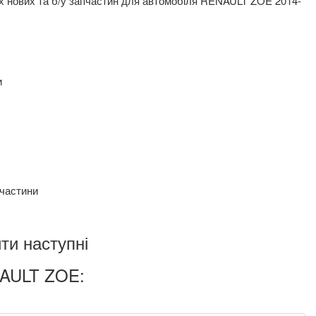
их нових та б/у запчастин для автомобіля RENAULT ZOE 2014-
и
пчастини
ти наступні
NAULT ZOE: