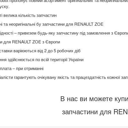
obot пропонує повний асортимент оригінальних та неоригінальн
уску.
і велика кількість запчастин
ні та неоригінальні бу запчастини для RENAULT ZOE
ідності – привезем будь-яку запчастину під замовлення з Європ
ни для RENAULT ZOE з Європи
ставки варіюються від 2 до 5 робочих діб
ня здійснюється по всій території України
плата – при отриманні
алісти гарантують очікувану якість та працездатність кожної за
В нас ви можете купи
запчастини для RE