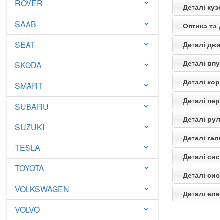
ROVER
keyboard_arrow_down
Деталі ку
SAAB
keyboard_arrow_down
Оптика та
SEAT
Деталі дв
keyboard_arrow_down
Деталі вп
SKODA
keyboard_arrow_down
Деталі кор
SMART
keyboard_arrow_down
Деталі пер
SUBARU
keyboard_arrow_down
Деталі ру
SUZUKI
keyboard_arrow_down
Деталі га
TESLA
keyboard_arrow_down
Деталі си
TOYOTA
keyboard_arrow_down
Деталі си
VOLKSWAGEN
keyboard_arrow_down
Деталі ел
VOLVO
keyboard_arrow_down