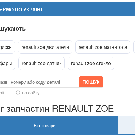
ЄМО ПО УКРАЇНІ
 шукають
 диски
renault zoe двигатели
renault zoe магнитола
ріпити файл
e фары
renault zoe датчик
renault zoe стекло
рії
по сайту
ог запчастин RENAULT ZOE
Всі товари