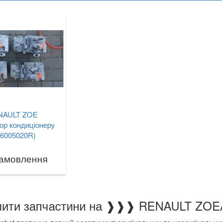
NAULT ZOE
ор кондиціонеру
26005020R)
замовлення
Чому купити запчастини на ❱❱❱