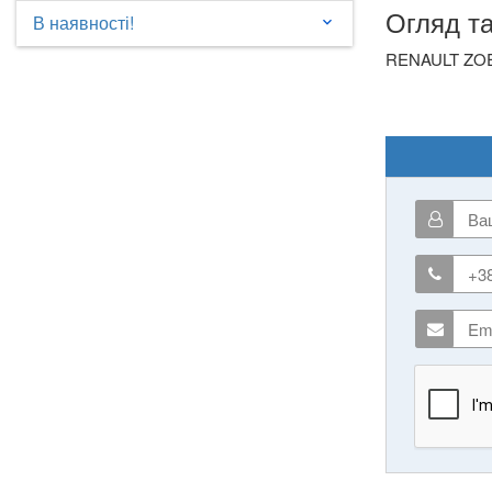
Огляд т
В наявності!
keyboard_arrow_down
RENAULT ZOE 