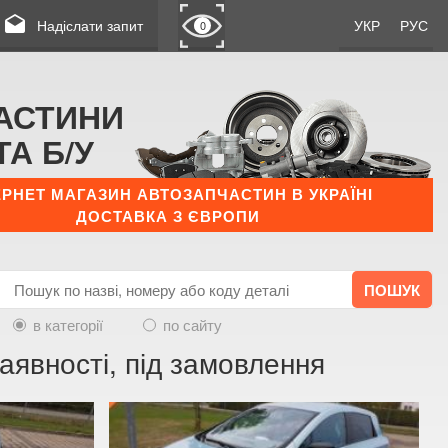
drafts
Надіслати запит
УКР
РУС
0
АСТИНИ
ТА Б/У
ЕРНЕТ МАГАЗИН АВТОЗАПЧАСТИН В УКРАЇНІ
ДОСТАВКА З ЄВРОПИ
в категорії
по сайту
аявності, під замовлення