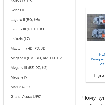
Koleos I (HY0)
Koleos II
Laguna II (BG, KG)
Laguna III (BT, DT, KT)
Latitude (L7)
Master III (HD, FD, JD)
RE
Megane II (BM, CM, KM, LM, EM)
Компрес
(9
Megane III (BZ, DZ, KZ)
Під 
Megane IV
Modus (JP0)
Grand Modus (JP0)