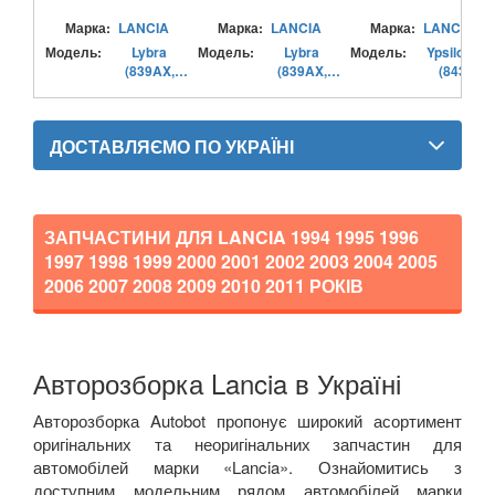
Марка:
LANCIA
Марка:
LANCIA
Марка:
LANCIA
TESLA
keyboard_arrow_down
Модель:
Lybra
Модель:
Lybra
Модель:
Ypsilon II
(839AX,
(839AX,
(843)
TOYOTA
keyboard_arrow_down
839BX)
839BX)
VOLKSWAGEN
keyboard_arrow_down
ДОСТАВЛЯЄМО ПО УКРАЇНІ
VOLVO
keyboard_arrow_down
В наявності!
keyboard_arrow_down
ЗАПЧАСТИНИ ДЛЯ LANCIA
1994 1995 1996
1997 1998 1999 2000 2001 2002 2003 2004 2005
2006 2007 2008 2009 2010 2011
РОКІВ
Авторозборка Lancia в Україні
Авторозборка Autobot пропонує широкий асортимент
оригінальних та неоригінальних запчастин для
автомобілей марки «
Lancia
». Ознайомитись з
доступним модельним рядом автомобілей марки