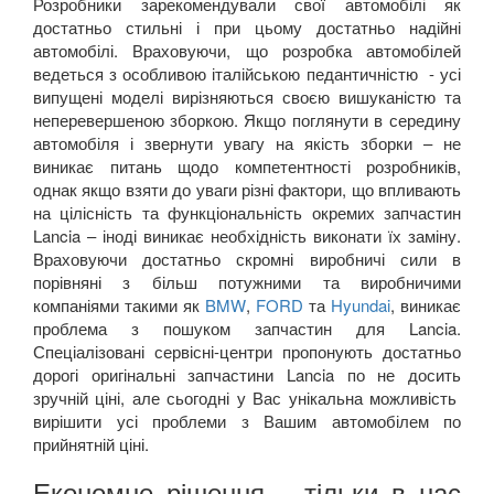
Розробники зарекомендували свої автомобілі як
достатньо стильні і при цьому достатньо надійні
автомобілі. Враховуючи, що розробка автомобілей
ведеться з особливою італійською педантичністю - усі
випущені моделі вирізняються своєю вишуканістю та
неперевершеною зборкою.
Якщо поглянути в середину
автомобіля і звернути увагу на якість зборки – не
виникає питань щодо компетентності розробників,
однак якщо взяти до уваги різні фактори, що впливають
на цілісність та функціональність окремих запчастин
Lancia – іноді виникає необхідність виконати їх заміну.
Враховуючи достатньо скромні виробничі сили в
порівняні з більш потужними та виробничими
компаніями такими як
BMW
,
FORD
та
Hyundai
, виникає
проблема з пошуком запчастин для Lancia.
Спеціалізовані сервісні-центри пропонують достатньо
дорогі оригінальні запчастини Lancia по не досить
зручній ціні, але сьогодні у Вас унікальна можливість
вирішити усі проблеми з Вашим автомобілем по
прийнятній ціні.
Економне рішення – тільки в нас