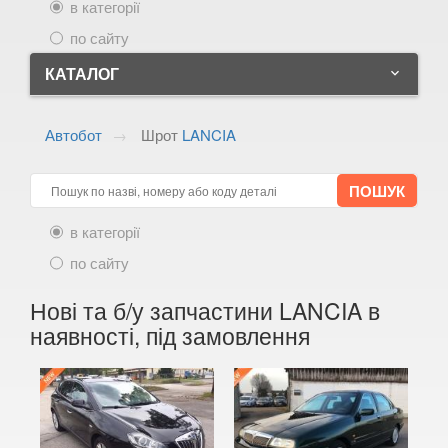
в категорії
по сайту
КАТАЛОГ
keyboard_arrow_down
ALFA ROMEO
keyboard_arrow_down
Автобот
Шрот
LANCIA
AUDI
keyboard_arrow_down
BMW
keyboard_arrow_down
в категорії
CITROEN
keyboard_arrow_down
по сайту
FIAT
keyboard_arrow_down
Нові та б/у запчастини LANCIA в
FORD
keyboard_arrow_down
наявності, під замовлення
HONDA
keyboard_arrow_down
HYUNDAI
keyboard_arrow_down