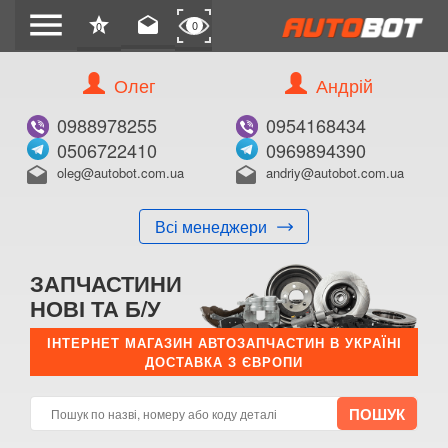
menu
star
drafts
0
0
Олег
Андрій
0988978255
0954168434
0506722410
0969894390
oleg@autobot.com.ua
andriy@autobot.com.ua
drafts
drafts
Всі менеджери
ЗАПЧАСТИНИ
НОВІ ТА Б/У
ІНТЕРНЕТ МАГАЗИН АВТОЗАПЧАСТИН В УКРАЇНІ
ДОСТАВКА З ЄВРОПИ