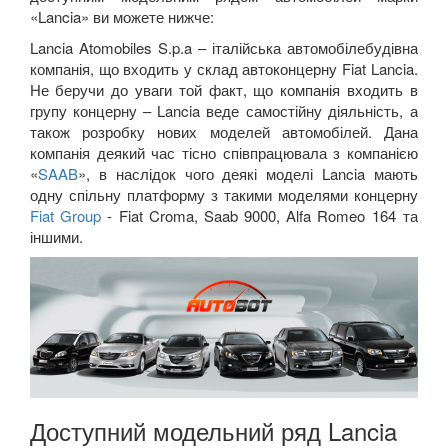
«
Lancia
» ви можете нижче:
Lancia
Atomobiles
S
.
p
.
a
– італійська автомобілебудівна
компанія, що входить у склад автоконцерну
Fiat
Lancia
.
Не
беручи до уваги той факт, що компанія входить в
групу концерну –
Lancia
веде самостійну діяльність, а
також розробку нових моделей автомобілей. Дана
компанія деякий час тісно співпрацювала з компанією
«
SAAB
», в наслідок чого деякі моделі
Lancia
мають
одну спільну платформу з такими моделями концерну
Fiat
Group
- Fiat
Croma
,
Saab
9000,
Alfa
Romeo
164 та
іншими.
Доступний модельний ряд Lancia