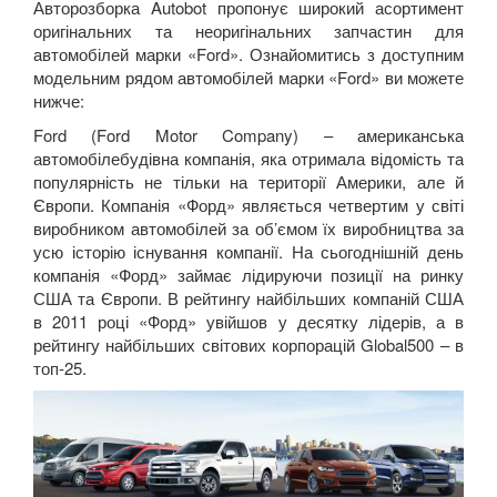
Авторозборка Autobot пропонує широкий асортимент
оригінальних та неоригінальних запчастин для
автомобілей марки «
Ford
». Ознайомитись з доступним
модельним рядом автомобілей марки «
Ford
» ви можете
нижче:
Ford
(
Ford Motor Company
) – американська
автомобілебудівна компанія, яка отримала відомість та
популярність не тільки на території Америки, але й
Європи. Компанія «Форд» являється четвертим у світі
виробником автомобілей за об’ємом їх виробництва за
усю історію існування компанії. На сьогоднішній день
компанія «Форд» займає лідируючи позиції на ринку
США та Європи. В рейтингу найбільших компаній США
в 2011 році «Форд» увійшов у десятку лідерів, а в
рейтингу найбільших світових корпорацій
Global
500 – в
топ-25.