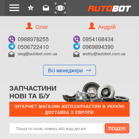
menu
star
drafts
0
0
Олег
Андрій
0988978255
0954168434
0506722410
0969894390
oleg@autobot.com.ua
andriy@autobot.com.ua
drafts
drafts
Всі менеджери
ЗАПЧАСТИНИ
НОВІ ТА Б/У
ІНТЕРНЕТ МАГАЗИН АВТОЗАПЧАСТИН В УКРАЇНІ
ДОСТАВКА З ЄВРОПИ