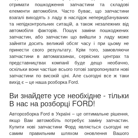
отримати пошкодження запчастини та складові
елементи автомобіля. Часто буває, що запчастини
взагалі виходять з ладу в наслідок непередбачуваних
та непідконтрольних ситацій, а також незалежних від
автомобіля факторів. Пошук заміни пошкоджених
запчастин, або запчастин що вийшли з ладу може
зайняти досить великий обсяг часу і при цьому не
принести свого результату. Крім того, замовляючи
запчастини в автомагазинах, сервісних центрах та
представництвах компанії буде дещо необачно,
оскільки вони частіше всього готові запропонувати нові
запчастини по високій ціні. Але сьогодні все ж таки
вихід є – це наша розборка
Ford
.
Ви знайдете усе необхідне - тільки
В нас на розборці FORD!
Авторозборка
Ford
в
Україні – це оптимальне рішення,
якщо Вам автомобіль потребує заміну запчастин.
Купити нові запчастини Форд являється сьогодні не
самим правильним шляхом оновлення Вашого