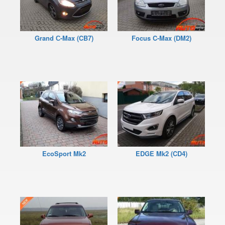
Focus Mk3 С346 (CB8)
Fiesta Mk7 (JA8)
Grand С-Max (CB7)
Focus C-Max (DM2)
Fiesta Mk8
Fiesta Active Mk8
F-150 XII (P415)
F-150 XIII (P552)
Galaxy Mk2 (VX, VY, WGR)
Galaxy Mk3 (CA1, WA6)
EcoSport Mk2
EDGE Mk2 (CD4)
KA Mk1 (RBT)
KA Mk2 (RU8)
KA Mk3