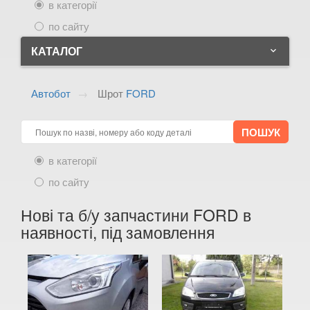
в категорії
по сайту
КАТАЛОГ
keyboard_arrow_down
ALFA ROMEO
keyboard_arrow_down
Автобот
Шрот
FORD
AUDI
keyboard_arrow_down
BMW
keyboard_arrow_down
в категорії
CITROEN
keyboard_arrow_down
по сайту
FIAT
keyboard_arrow_down
Нові та б/у запчастини FORD в
FORD
keyboard_arrow_down
наявності, під замовлення
B-max (CB2)
C-Max Mk1 (DM2)