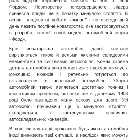
роль відіграє керівництво компанії на чолі з Генрі
Фордом. Новаторство неперевершеного лідера
принесла плоди ще в початку минулого століття. В
основі плодовитої роботи компанії і по сьогоднішній
день лежить постійне новаторство, яке застосовується
в розробці кожної нової моделі автомобілей марки
«Форд».
Крім новаторства автомобілі даної компанії
вирізняються також й вельми якісними складовими
елементами та системами автомобіля. Кожна окрема
деталь автомобіля виготовляється з врахуванням усіх
можливих нюансів і ретельно готуються до
встановлення в новенький автомобіль. Зборка
автомобілей також являється достатньо точним і
кропітливим процесом, оскільки ще в далекому 1903
році було закладено міцну основу для цього. Усі
автомобілі починаючи ще з минулого століття
складаються з застосуванням класичних
автоскладальних конвеєрів.
В ході експлуатації практично будь-якого автомобіля
іноді виникають такі ситуації, в наслідок яких можуть