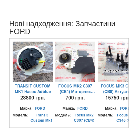
Нові надходження: Запчастини
FORD
TRANSIT CUSTOM
FOCUS MK2 С307
FOCUS MK3 С346
MK1 Насос Adblue
(CB4) Моторчик
(CB8) Актуатор
28800 грн.
склопідіймача
700 грн.
коробки АКПП
15750 грн.
передній лівий
Марка:
FORD
Марка:
FORD
Марка:
FORD
Модель:
Transit
Модель:
Focus Mk2
Модель:
Focus Mk3
Custom Mk1
С307 (CB4)
С346 (CB8)