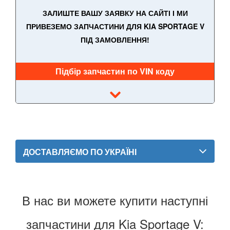
ЗАЛИШТЕ ВАШУ ЗАЯВКУ НА САЙТІ І МИ
PRO Cee'd II (JD)
ПРИВЕЗЕМО ЗАПЧАСТИНИ ДЛЯ KIA SPORTAGE V
Cee’d III (CD)
ПІД ЗАМОВЛЕННЯ!
Cee'd III Sportwagen
Підбір запчастин по VIN коду
X Cee’d
EV3
EV4
EV6
ДОСТАВЛЯЄМО ПО УКРАЇНІ
EV9
Magentis II (MG)
В нас ви можете купити наступні
Magentis III (TF)
запчастини для Kia Sportage V:
Magentis IV (JF)