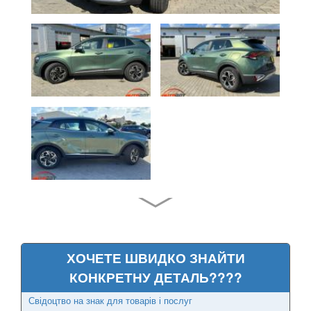
Cadenza (JG, VG)
Carens I (FC)
Carens II (FJ)
Carens III (UN)
Carens IV (RP)
Carnival I (UP, GQ)
Carnival II (VQ)
Carnival III (UVP, YP)
Cee'd I (ED)
ХОЧЕТЕ ШВИДКО ЗНАЙТИ
PRO Cee'd I (ED)
КОНКРЕТНУ ДЕТАЛЬ????
Свідоцтво на знак для товарів і послуг
Cee'd II (JD)