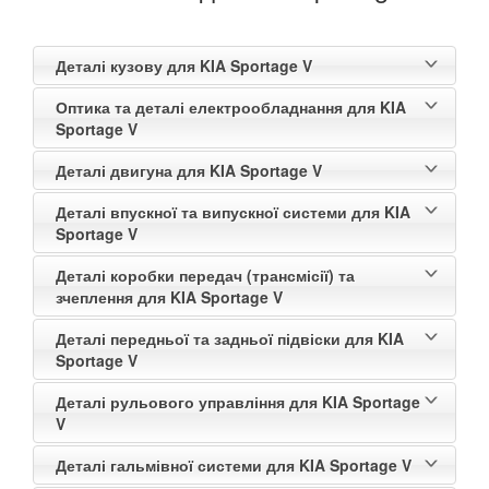
Niro (DE)
Прикріпити файл
attach_file
Деталі кузову для KIA Sportage V
Niro II (SG2)
Оптика та деталі електрообладнання для KIA
Opirus (GH)
Sportage V
Optima I (MS, GD)
Деталі двигуна для KIA Sportage V
Деталі впускної та випускної системи для KIA
Optima II (MG)
Sportage V
Optima III (TF)
Деталі коробки передач (трансмісії) та
зчеплення для KIA Sportage V
Optima IV (JF)
Деталі передньої та задньої підвіски для KIA
Picanto I (BA, SA)
Sportage V
Picanto II (TA)
Деталі рульового управління для KIA Sportage
V
Picanto III (JA)
Деталі гальмівної системи для KIA Sportage V
Rio II (DE)