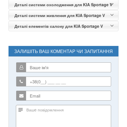
Деталі системи охолодження для KIA Sportage V
Rio III (UB, QB)
Деталі системи живлення для KIA Sportage V
Rio IV (YB)
Деталі елементів салону для KIA Sportage V
Shuma II (FB)
Sorento II (XM)
ЗАЛИШІТЬ ВАШ КОМЕНТАР ЧИ ЗАПИТАННЯ
Sorento III (UM, C5)
Soul I (AM)
Soul II (PS)
Soul EV I
Soul EV II
Stonic
Sportage I (K00, JA)