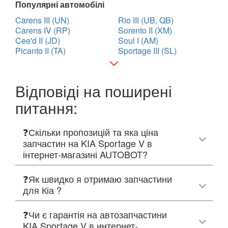
MASERATI
keyboard_arrow_down
Популярні автомобілі
Carens III (UN)
Rio III (UB, QB)
MAZDA
keyboard_arrow_down
Carens IV (RP)
Sorento II (XM)
Cee'd II (JD)
Soul I (AM)
MERCEDES-BENZ
keyboard_arrow_down
Picanto II (TA)
Sportage III (SL)
MINI
keyboard_arrow_down
Відповіді на поширені
MITSUBISHI
keyboard_arrow_down
питання:
NISSAN
keyboard_arrow_down
OPEL
❓Скільки пропозицій та яка ціна
keyboard_arrow_down
запчастин на KIA Sportage V в
PEUGEOT
keyboard_arrow_down
інтернет-магазині AUTOBOT?
PORSCHE
keyboard_arrow_down
❓Як швидко я отримаю запчастини
для Кіа ?
RENAULT
keyboard_arrow_down
❓Чи є гарантія на автозапчастини
ROVER
keyboard_arrow_down
KIA Sportage V в интернет-