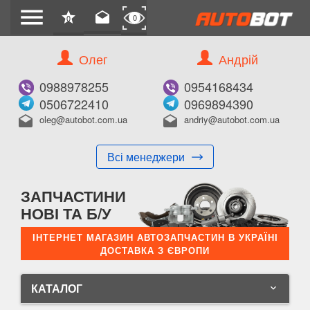
menu
star
drafts
0
0
Олег
Андрій
0988978255
0954168434
0506722410
0969894390
oleg@autobot.com.ua
andriy@autobot.com.ua
drafts
drafts
Всі менеджери
ЗАПЧАСТИНИ
НОВІ ТА Б/У
ІНТЕРНЕТ МАГАЗИН АВТОЗАПЧАСТИН В УКРАЇНІ
ДОСТАВКА З ЄВРОПИ
КАТАЛОГ
keyboard_arrow_down