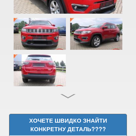
Compass I (MK49)
Compass II (MP/552)
Cherokee V (KL)
Grand Cherokee II (WJ, WG)
Grand Cherokee III (WK, WH)
Grand Cherokee IV (WK2, WL)
Liberty I (KJ)
Liberty II (KK)
Liberty III (KL)
Patriot (MK74)
ХОЧЕТЕ ШВИДКО ЗНАЙТИ
КОНКРЕТНУ ДЕТАЛЬ????
Renegade I (BU520)