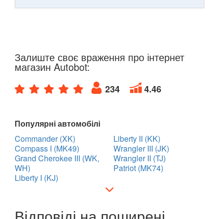
Залиште своє враження про інтернет
магазин Autobot:
234
4.46
Популярні автомобілі
Commander (XK)
Liberty II (KK)
Compass I (MK49)
Wrangler III (JK)
Grand Cherokee III (WK,
Wrangler II (TJ)
WH)
Patriot (MK74)
Liberty I (KJ)
Відповіді на поширені