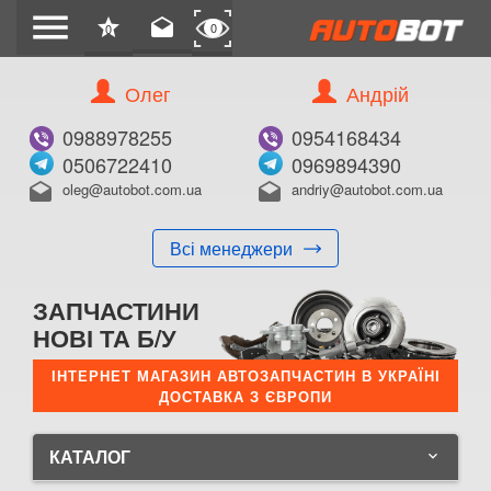
menu
star
drafts
0
0
Олег
Андрій
0988978255
0954168434
0506722410
0969894390
oleg@autobot.com.ua
andriy@autobot.com.ua
drafts
drafts
Всі менеджери
ЗАПЧАСТИНИ
НОВІ ТА Б/У
ІНТЕРНЕТ МАГАЗИН АВТОЗАПЧАСТИН В УКРАЇНІ
ДОСТАВКА З ЄВРОПИ
КАТАЛОГ
keyboard_arrow_down