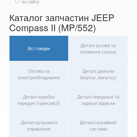
по сайту
SKODA
keyboard_arrow_down
Каталог запчастин JEEP
SMART
keyboard_arrow_down
Compass II (MP/552)
SUBARU
keyboard_arrow_down
SUZUKI
keyboard_arrow_down
Деталі кузова та
Всі товари
елементи салону
TESLA
keyboard_arrow_down
TOYOTA
keyboard_arrow_down
Оптика та
Деталі двигуна
електрообладнання
(впуску, випуску)
VOLKSWAGEN
keyboard_arrow_down
VOLVO
keyboard_arrow_down
Деталі коробки
Деталі передньої та
передач (трансмісії)
задньої підвіски
В наявності!
keyboard_arrow_down
Деталі рульового
Деталі гальмівної
управління
системи