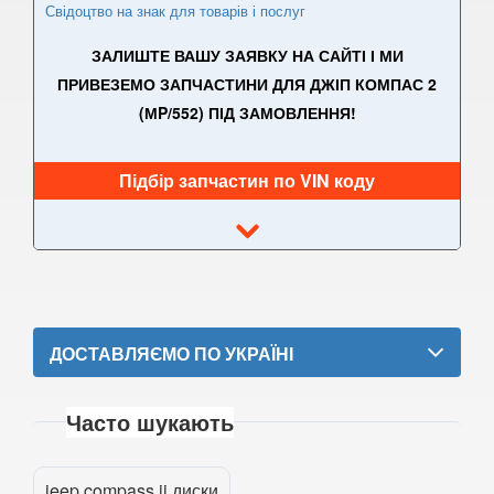
Свідоцтво на знак для товарів і послуг
Wrangler II (TJ)
ЗАЛИШТЕ ВАШУ ЗАЯВКУ НА САЙТІ І МИ
Wrangler III (JK)
ПРИВЕЗЕМО ЗАПЧАСТИНИ ДЛЯ ДЖІП КОМПАС 2
(МP/552) ПІД ЗАМОВЛЕННЯ!
Wrangler IV (JL)
KIA
keyboard_arrow_down
Підбір запчастин по VIN коду
LANCIA
keyboard_arrow_down
LAND ROVER
keyboard_arrow_down
LEXUS
keyboard_arrow_down
MG
ДОСТАВЛЯЄМО ПО УКРАЇНІ
keyboard_arrow_down
MASERATI
keyboard_arrow_down
Часто шукають
MAZDA
keyboard_arrow_down
MERCEDES-BENZ
jeep compass ii диски
keyboard_arrow_down