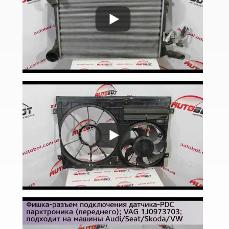
Golf VII Variant (BA5)
Golf VII Sportsvan
Golf VIII
Cross Golf
ID.3
ID.4
ID.5
ID.6
Jetta Mk V A5 (1K2, 1K5)
Jetta Mk VI A6 (5C6)
Jetta Mk VII A7