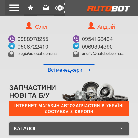
menu
star
drafts
0
0
Олег
Андрій
0988978255
0954168434
0506722410
0969894390
oleg@autobot.com.ua
andriy@autobot.com.ua
drafts
drafts
Всі менеджери
ЗАПЧАСТИНИ
НОВІ ТА Б/У
ІНТЕРНЕТ МАГАЗИН АВТОЗАПЧАСТИН В УКРАЇНІ
ДОСТАВКА З ЄВРОПИ
КАТАЛОГ
keyboard_arrow_down