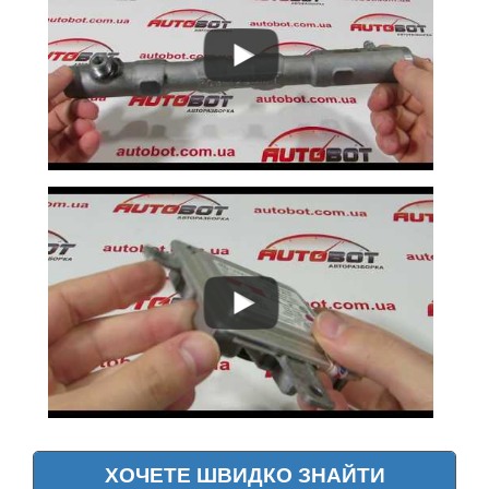
Phaeton (3D3)
Polo Mk IV (9A4, 9N)
Polo Mk V (6R)
Polo Mk VI
Cross Polo I
Cross Polo II
Scirocco III (137)
Sharan Mk I (7M, 7M8, 7M9)
Sharan Mk I (7M6)
Sharan Mk II (7N)
ХОЧЕТЕ ШВИДКО ЗНАЙТИ
Touareg I (7LA)