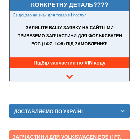
КОНКРЕТНУ ДЕТАЛЬ????
Touareg II (7P5)
Свідоцтво на знак для товарів і послуг
Touareg III
ЗАЛИШТЕ ВАШУ ЗАЯВКУ НА САЙТІ І МИ
Touran I (1T1, 1T2)
ПРИВЕЗЕМО ЗАПЧАСТИНИ ДЛЯ ФОЛЬКСВАГЕН
ЕОС (1Ф7, 1Ф8) ПІД ЗАМОВЛЕННЯ!
Touran II (1T3)
Tiguan I (5N)
Підбір запчастин по VIN коду
Tiguan II (AD1)
Tiguan Allspace
T-Roc
T-Cross
ДОСТАВЛЯЄМО ПО УКРАЇНІ
VOLVO
keyboard_arrow_down
В наявності!
ЗАПЧАСТИНИ ДЛЯ VOLKSWAGEN EOS (1F7,
keyboard_arrow_down