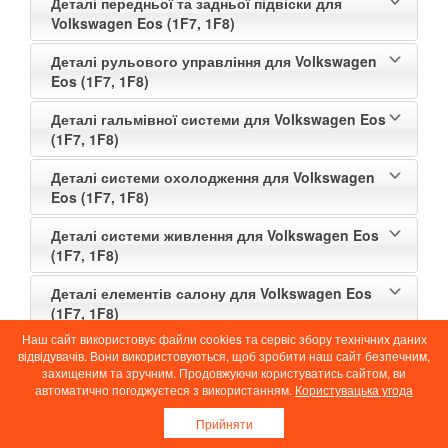
Деталі передньої та задньої підвіски для
Volkswagen Eos (1F7, 1F8)
Деталі рульового управління для Volkswagen
Eos (1F7, 1F8)
Деталі гальмівної системи для Volkswagen Eos
(1F7, 1F8)
Деталі системи охолодження для Volkswagen
Eos (1F7, 1F8)
Деталі системи живлення для Volkswagen Eos
(1F7, 1F8)
Деталі елементів салону для Volkswagen Eos
(1F7, 1F8)
Наш сайт використовує файли cookies та сервіс збору технічних даних
Пошукові запити цієї моделі
відвідувачів. Вони використовуються, щоб зробити наш сайт безпечним,
захищеним та зручним. Продовжуючи користуватись сайтом, ви
автоматично погоджуєтеся з використанням.
Користувацька угода
Прийняти
ЗАЛИШІТЬ ВАШ КОМЕНТАР ЧИ ЗАПИТАННЯ