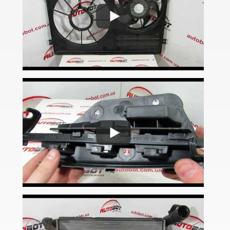
Caddy IV
Eos (1F7, 1F8)
FOX (5Z1)
Golf V (1K1)
Golf V Variant (1K5)
Golf V Plus (5М1)
Golf VI (5K1)
Golf VI Cabrio (517)
Golf VI Variant (AJ5)
Golf VI Plus (521)
Golf VII (5G1)