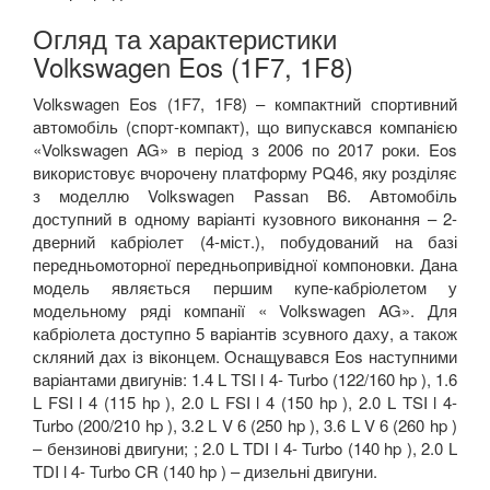
Огляд та характеристики
Volkswagen Eos (1F7, 1F8)
Volkswagen Eos (1F7, 1F8) – компактний спортивний
автомобіль (спорт-компакт), що випускався компанією
«Volkswagen AG» в період з 2006 по 2017 роки. Eos
використовує вчорочену платформу PQ46, яку розділяє
з моделлю Volkswagen Passan B6. Автомобіль
доступний в одному варіанті кузовного виконання – 2-
дверний кабріолет (4-міст.), побудований на базі
передньомоторної передньопривідної компоновки. Дана
модель являється першим купе-кабріолетом у
модельному ряді компанії « Volkswagen AG». Для
кабріолета доступно 5 варіантів зсувного даху, а також
скляний дах із віконцем. Оснащувався Eos наступними
варіантами двигунів: 1.4 L TSI l 4- Turbo (122/160 hp ), 1.6
L FSI l 4 (115 hp ), 2.0 L FSI l 4 (150 hp ), 2.0 L TSI l 4-
Turbo (200/210 hp ), 3.2 L V 6 (250 hp ), 3.6 L V 6 (260 hp )
– бензинові двигуни; ; 2.0 L TDI l 4- Turbo (140 hp ), 2.0 L
TDI l 4- Turbo CR (140 hp ) – дизельні двигуни.