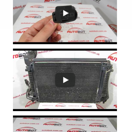
Lupo (6X1, 6E1)
Multivan T5 (7HM, 7HF)
Passat B6 (3С2, 3С5)
Passat B7 (362, 365)
Passat B8 (3G2, 3G5)
Passat CC (357)
Passat CC (358)
Passat Alltrack Mk I (B7)
Passat Alltrack Mk II (B8)
Phaeton (3D1)
Phaeton (3D2)