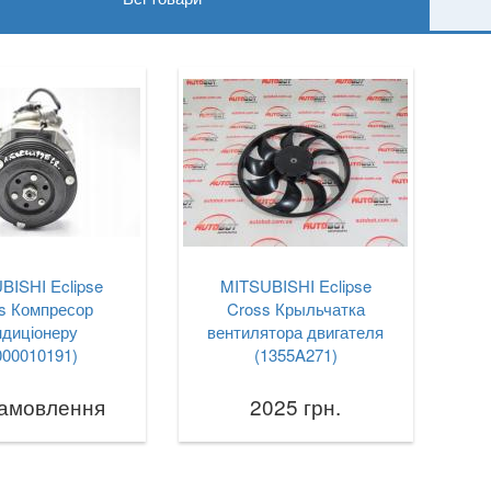
BISHI Eclipse
MITSUBISHI Eclipse
s Компресор
Cross Крыльчатка
ндиціонеру
вентилятора двигателя
000010191)
(1355A271)
замовлення
2025 грн.