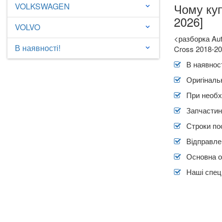
Чому купити запчастини на
VOLKSWAGEN
keyboard_arrow_down
2026]
VOLVO
keyboard_arrow_down
<разборка Aut
В наявності!
keyboard_arrow_down
Cross 2018-20
В наявност
Оригіналь
При необх
Запчастин
Строки по
Відправлен
Основна о
Наші спеці