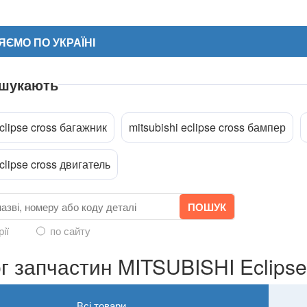
ЄМО ПО УКРАЇНІ
 шукають
eclipse cross багажник
mitsubishi eclipse cross бампер
ріпити файл
eclipse cross двигатель
рії
по сайту
г запчастин MITSUBISHI Eclipse
Всі товари