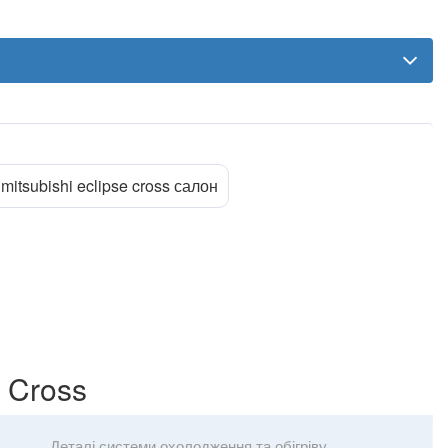
mitsubishi eclipse cross салон
 Cross
Деталі системи охолодження та обігріву