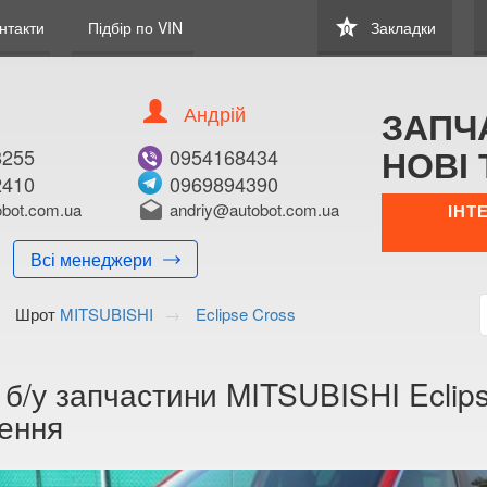
star
нтакти
Підбір по VIN
Закладки
0
Андрій
ЗАПЧ
НОВІ 
8255
0954168434
2410
0969894390
bot.com.ua
drafts
andriy@autobot.com.ua
ІНТ
Всі менеджери
Шрот
MITSUBISHI
Eclipse Cross
 б/у запчастини MITSUBISHI Eclips
ення