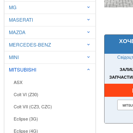
MG
keyboard_arrow_down
MASERATI
keyboard_arrow_down
MAZDA
keyboard_arrow_down
ХОЧ
MERCEDES-BENZ
keyboard_arrow_down
MINI
Свідоцт
keyboard_arrow_down
MITSUBISHI
ЗАЛИШ
keyboard_arrow_down
ЗАПЧАСТИН
ASX
Colt VI (Z30)
Colt VII (CZ3, CZC)
Eclipse (3G)
Eclipse (4G)