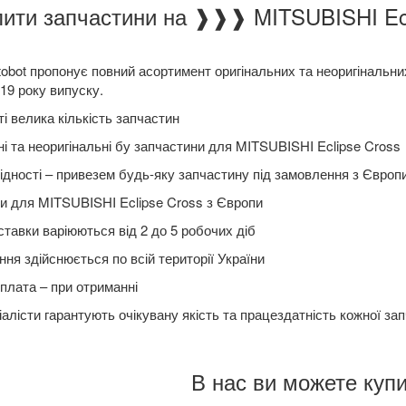
 ❱❱❱ MITSUBISHI Eclipse CrossАвто вигідно у нас? [2018-
obot пропонує повний асортимент оригінальних та неоригінальни
19 року випуску.
і велика кількість запчастин
ні та неоригінальні бу запчастини для MITSUBISHI Eclipse Cross
ідності – привезем будь-яку запчастину під замовлення з Європ
и для MITSUBISHI Eclipse Cross з Європи
ставки варіюються від 2 до 5 робочих діб
ня здійснюється по всій території України
плата – при отриманні
алісти гарантують очікувану якість та працездатність кожної за
В нас ви можете купи