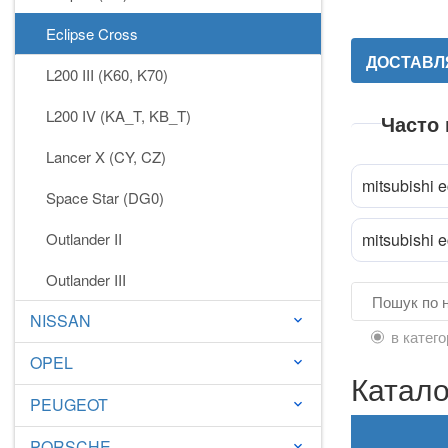
Eclipse Cross
ДОСТАВЛЯ
L200 III (K60, K70)
L200 IV (KA_T, KB_T)
Часто
Lancer X (CY, CZ)
mitsubishi 
Space Star (DG0)
Прик
attach_file
Outlander II
mitsubishi 
Outlander III
NISSAN
keyboard_arrow_down
в катего
OPEL
keyboard_arrow_down
Катало
PEUGEOT
keyboard_arrow_down
PORSCHE
keyboard_arrow_down