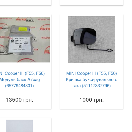
NI Cooper III (F55, F56)
MINI Cooper III (F55, F56)
Модуль блок Airbag
Кришка буксирувального
(65779484301)
гака (51117337796)
13500 грн.
1000 грн.