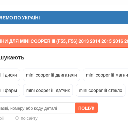
ЄМО ПО УКРАЇНІ
И ДЛЯ MINI COOPER III (F55, F56)
2013 2014 2015 2016 
 шукають
a
iіi диски
mini cooper iіi двигатели
mini cooper iіi магн
 iіi фары
mini cooper іii датчик
mini cooper iіi стекло
рії
по сайту