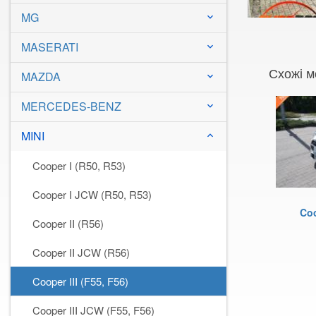
MG
keyboard_arrow_down
MASERATI
keyboard_arrow_down
Схожі м
MAZDA
keyboard_arrow_down
MERCEDES-BENZ
keyboard_arrow_down
MINI
keyboard_arrow_down
Cooper I (R50, R53)
Cooper I JCW (R50, R53)
Coo
Cooper II (R56)
Cooper II JCW (R56)
Cooper III (F55, F56)
Cooper III JCW (F55, F56)