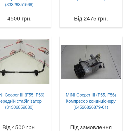
(33326851569)
4500 грн.
Від 2475 грн.
NI Cooper III (F55, F56)
MINI Cooper III (F55, F56)
ередній стабілізатор
Компресор кондиціонеру
(31306859880)
(64526826879-01)
Від 4500 грн.
Під замовлення