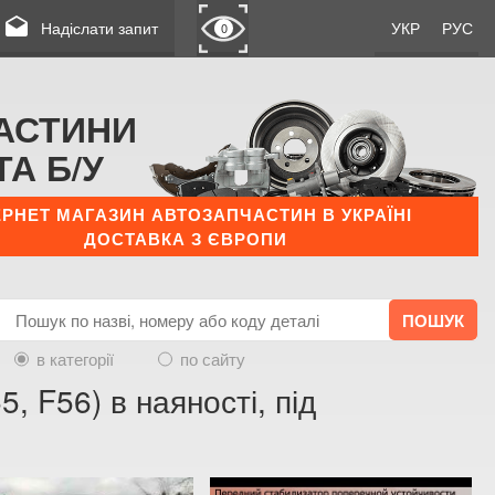
drafts
Надіслати запит
УКР
РУС
0
АСТИНИ
ТА Б/У
ЕРНЕТ МАГАЗИН АВТОЗАПЧАСТИН В УКРАЇНІ
ДОСТАВКА З ЄВРОПИ
в категорії
по сайту
5, F56) в наяності, під