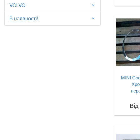
VOLVO
keyboard_arrow_down
В наявності!
keyboard_arrow_down
MINI Coop
Хро
пер
Від