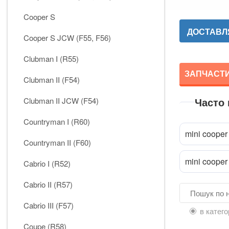
Cooper S
ДОСТАВЛЯ
Cooper S JCW (F55, F56)
Clubman I (R55)
ЗАПЧАСТИН
Clubman II (F54)
Часто
Clubman II JCW (F54)
Countryman I (R60)
mini cooper 
Countryman II (F60)
mini cooper
Cabrio I (R52)
Cabrio II (R57)
Cabrio III (F57)
в катего
Coupe (R58)