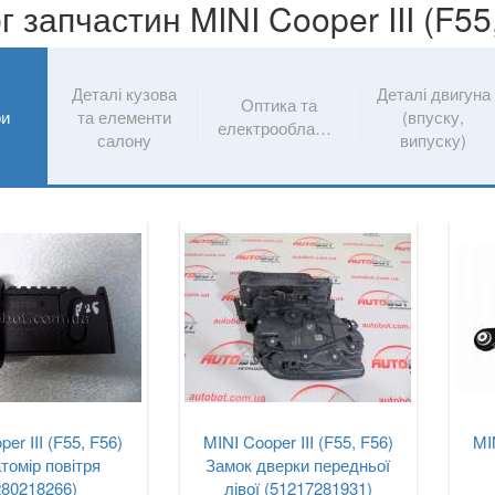
г запчастин MINI Cooper III (F55
Деталі кузова
Деталі двигуна
Оптика та
ри
та елементи
(впуску,
електрообладнання
салону
випуску)
er III (F55, F56)
MINI Cooper III (F55, F56)
MI
томір повітря
Замок дверки передньої
280218266)
лівої (51217281931)