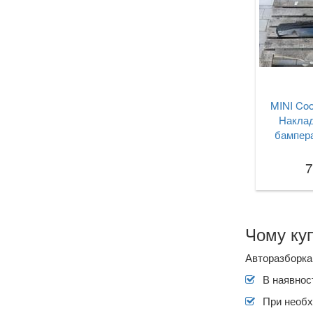
MINI Coop
Наклад
бампера
7
Чому куп
Авторазборка 
В наявност
При необх