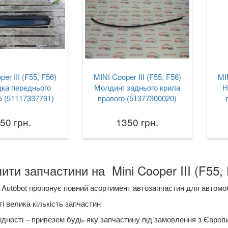
er III (F55, F56)
MINI Cooper III (F55, F56)
MI
ка переднього
Молдинг заднього крила
Н
 (51117337791)
правого (51377300020)
50 грн.
1350 грн.
ити запчастини на Mini Cooper III (F55, 
Autobot пропонує повний асортимент автозапчастин для автомобіл
і велика кількість запчастин
ідності – привезем будь-яку запчастину під замовлення з Європ