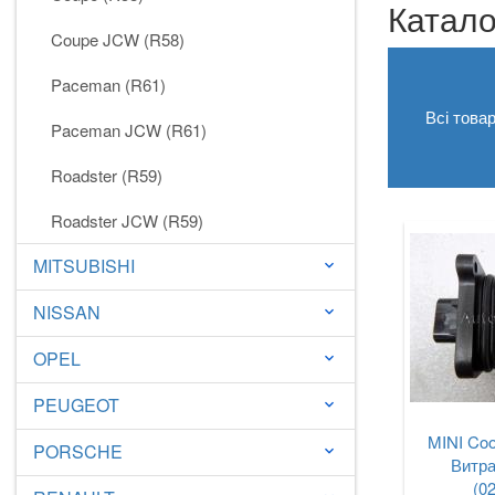
Катало
Coupe JCW (R58)
Paceman (R61)
Всі това
Paceman JCW (R61)
Roadster (R59)
Roadster JCW (R59)
MITSUBISHI
keyboard_arrow_down
NISSAN
keyboard_arrow_down
OPEL
keyboard_arrow_down
PEUGEOT
keyboard_arrow_down
MINI Coop
PORSCHE
keyboard_arrow_down
Витра
(0