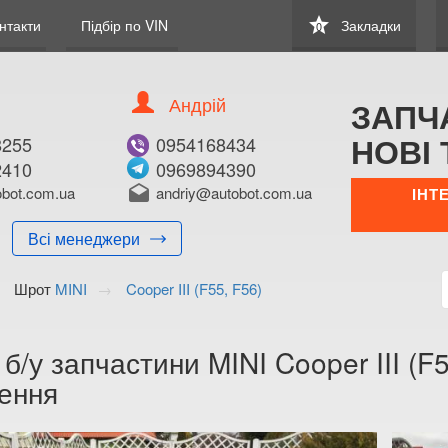
star
нтакти
Підбір по VIN
Закладки
0
Андрій
ЗАПЧ
НОВІ 
8255
0954168434
2410
0969894390
bot.com.ua
drafts
andriy@autobot.com.ua
ІНТ
Всі менеджери
Шрот
MINI
Cooper III (F55, F56)
 б/у запчастини MINI Cooper III (F5
ення