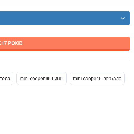
2017
РОКІВ
Прикріпити файл
ttach_file
итола
mini cooper iіi шины
mini cooper iіi зеркала