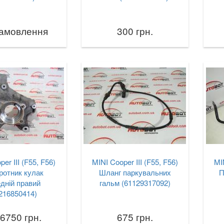
замовлення
300 грн.
er III (F55, F56)
MINI Cooper III (F55, F56)
MI
ротник кулак
Шланг паркувальних
П
дній правий
гальм (61129317092)
216850414)
 6750 грн.
675 грн.