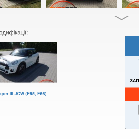
одифікації:
ЗАП
per III JCW (F55, F56)