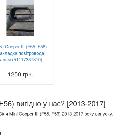
NI Cooper III (F55, F56)
акладка повітровода
гальм (51117337810)
1250 грн.
F56) вигідно у нас? [2013-2017]
я Mini Cooper III (F55, F56) 2013-2017 року випуску.
и