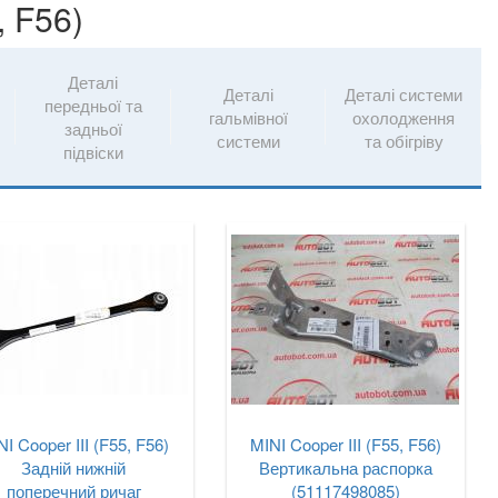
, F56)
Деталі
Деталі
Деталі системи
передньої та
гальмівної
охолодження
задньої
системи
та обігріву
підвіски
NI Cooper III (F55, F56)
MINI Cooper III (F55, F56)
Задній нижній
Вертикальна распорка
поперечний ричаг
(51117498085)