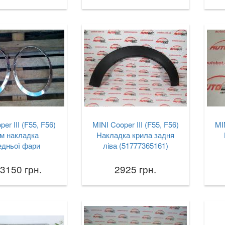
er III (F55, F56)
MINI Cooper III (F55, F56)
MI
м накладка
Накладка крила задня
едньої фари
ліва (51777365161)
 3150 грн.
2925 грн.