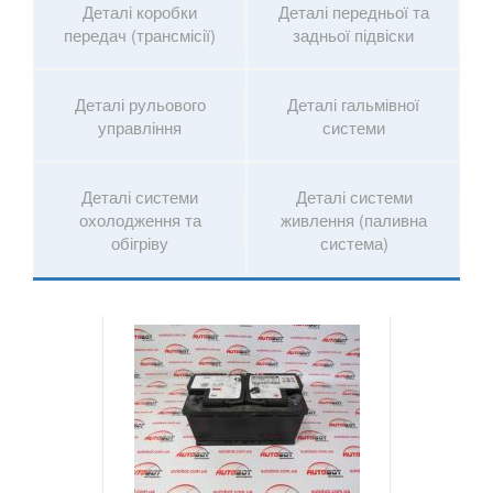
Деталі коробки
Деталі передньої та
7 Series G11/G12
передач (трансмісії)
задньої підвіски
8 Series G14/G15/G16
Деталі рульового
Деталі гальмівної
i3 l01
управління
системи
i8 l12/l15
Деталі системи
Деталі системи
X1 I E84
охолодження та
живлення (паливна
обігріву
система)
X1 II F48
X2 F39
X3 I E83
X3 II F25
X3 III G01
X3M III F97