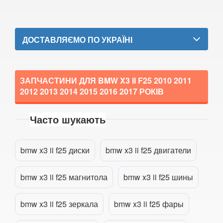
5 Series E61
M5 E60/E61
ДОСТАВЛЯЄМО ПО УКРАЇНІ
5 Series F07 GT
5 Series F10
ЗАПЧАСТИНИ ДЛЯ BMW X3 II F25
2010 2011
2012 2013 2014 2015 2016 2017
РОКІВ
M5 F10
5 Series F11
Часто шукають
5 Series G30/G31
Прикріпити файл
attach_file
bmw x3 ii f25 диски
bmw x3 ii f25 двигатели
5 Series G60/G61/G68
5 Series G60/G61 mHEV
bmw x3 ii f25 магнитола
bmw x3 ii f25 шины
5 Series i5 (G60E/G61E/G68E)
bmw x3 ii f25 зеркала
bmw x3 ii f25 фары
M5 F90