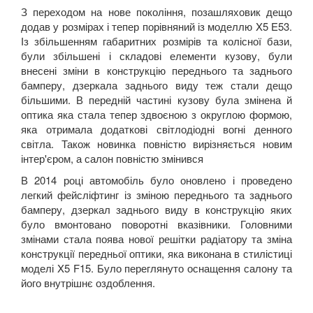
З переходом на нове покоління, позашляховик дещо
додав у розмірах і тепер порівняний із моделлю X5 E53.
Із збільшенням габаритних розмірів та колісної бази,
були збільшені і складові елементи кузову, були
внесені зміни в конструкцію переднього та заднього
бамперу, дзеркала заднього виду теж стали дещо
більшими. В передній частині кузову була змінена й
оптика яка стала тепер здвоєною з округлою формою,
яка отримала додаткові світлодіодні вогні денного
світла. Також новинка повністю вирізняється новим
інтер'єром, а салон повністю змінився
В 2014 році автомобіль було оновлено і проведено
легкий фейсліфтинг із зміною переднього та заднього
бамперу, дзеркал заднього виду в конструкцію яких
було вмонтовано поворотні вказівники. Головними
змінами стала поява нової решітки радіатору та зміна
конструкції передньої оптики, яка виконана в стилістиці
моделі X5 F15. Було переглянуто оснащення салону та
його внутрішнє оздоблення.