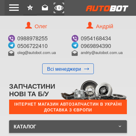
menu
star
drafts
0
0
Олег
Андрій
0988978255
0954168434
0506722410
0969894390
oleg@autobot.com.ua
andriy@autobot.com.ua
drafts
drafts
Всі менеджери
ЗАПЧАСТИНИ
НОВІ ТА Б/У
ІНТЕРНЕТ МАГАЗИН АВТОЗАПЧАСТИН В УКРАЇНІ
ДОСТАВКА З ЄВРОПИ
КАТАЛОГ
keyboard_arrow_down