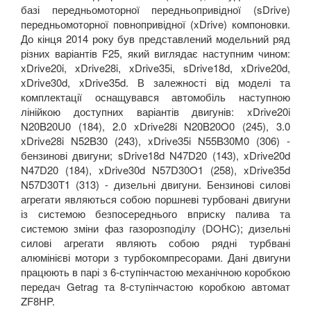
базі передньомоторної передньопривідної (sDrive)
передньомоторної повнопривідної (xDrive) компоновки.
До кінця 2014 року був представлений модельний ряд
різних варіантів F25, який виглядає наступним чином:
xDrive20i, xDrive28i, xDrive35i, sDrive18d, xDrive20d,
xDrive30d, xDrive35d. В залежності від моделі та
комплектації оснащувався автомобіль наступною
лінійкою доступних варіантів двигунів: xDrive20i
N20B20U0 (184), 2.0 xDrive28i N20B20O0 (245), 3.0
xDrive28i N52B30 (243), xDrive35i N55B30M0 (306) -
бензинові двигуни; sDrive18d N47D20 (143), xDrive20d
N47D20 (184), xDrive30d N57D30O1 (258), xDrive35d
N57D30T1 (313) - дизельні двигуни. Бензинові силові
агрегати являються собою поршневі турбовані двигуни
із системою безпосереднього вприску палива та
системою зміни фаз газорозподілу (DOHC); дизельні
силові агрегати являють собою рядні турбвані
алюмінієві мотори з турбокомпресорами. Дані двигуни
працюють в парі з 6-ступінчастою механічною коробкою
передач Getrag та 8-ступінчастою коробкою автомат
ZF8HP.