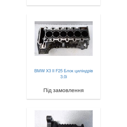
X6M I E71
X6 II F16
X6M II F86
X6 III G06
X7 G07
XM (G09)
BMW X3 II F25 Блок циліндрів
3.0i
Z3 E36
Під замовлення
Z3M E36
Z4 E85/E86
Z4M E85/E86
Z4 E89