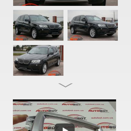
2 Series F22
2 Series F23
2 Series F45
2 Series F46
M2 F87
2 Series F44 Gran Coupe
M2 F44 Gran Coupe
3 Series E46
M3 E46
3 Series E90, E91, E92, E93
M3 E90/E92/E93