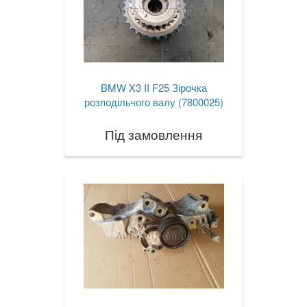
TOYOTA
keyboard_arrow_down
VOLKSWAGEN
keyboard_arrow_down
VOLVO
keyboard_arrow_down
BMW X3 II F25 Зірочка
розподільчого валу (7800025)
В наявності!
keyboard_arrow_down
Під замовлення