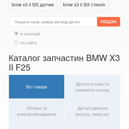
bmw x3 ii f25 датчик
bmw x3 ii f25 стекло
6 Series E63
6 Series E64
M6 E63/E64
в категорії
по сайту
6 Series F12
Каталог запчастин BMW X3
6 Series F13
II F25
6 Series F06
M6 F12/F13/F06
Деталі кузова та
Всі товари
елементи салону
6 Series G32
7 Series E38
Оптика та
Деталі двигуна
7 Series F01/F02
електрообладнання
(впуску, випуску)
7 Series E65/E66/E67/E68