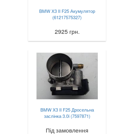
X4 I F26
BMW X3 II F25 Акумулятор
(61217575327)
X4M I F26
2925 грн.
X4 II G02
X4M II F98
X5 I E53
X5 II E70
X5M II E70
X5 III F15
X5M III F85
BMW X3 II F25 Дросельна
заслінка 3.0i (7597871)
X5 IV G05
Під замовлення
X6 I E71