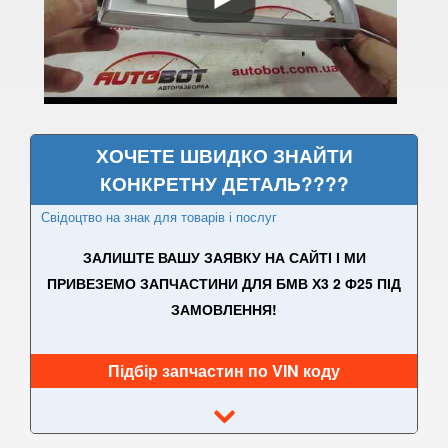
3 Series F30, F31, F36
3 Series F34
M3 F80
3 Series G20/G21
ХОЧЕТЕ ШВИДКО ЗНАЙТИ
КОНКРЕТНУ ДЕТАЛЬ????
4 Series F32
Свідоцтво на знак для товарів і послуг
4 Series F33
ЗАЛИШТЕ ВАШУ ЗАЯВКУ НА САЙТІ І МИ
4 Series F36
ПРИВЕЗЕМО ЗАПЧАСТИНИ ДЛЯ БМВ Х3 2 Ф25 ПІД
M4 F82/F83
ЗАМОВЛЕННЯ!
5 Series E39
Підбір запчастин по VIN коду
M5 E39
5 Series E60