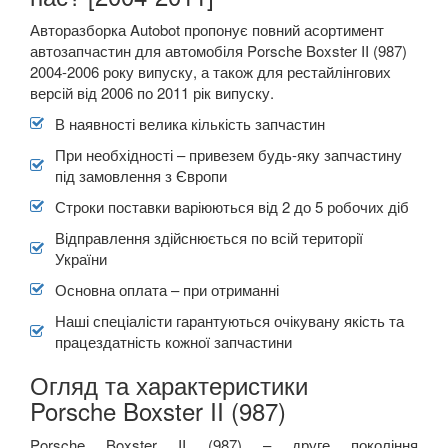
TOYOTA
keyboard_arrow_down
Авторазборка Autobot пропонує повний асортимент
автозапчастин для автомобіля Porsche Boxster II (987)
VOLKSWAGEN
keyboard_arrow_down
2004-2006 року випуску, а також для рестайлінгових
версій від 2006 по 2011 рік випуску.
VOLVO
keyboard_arrow_down
В наявності велика кількість запчастин
В наявності!
keyboard_arrow_down
При необхідності – привезем будь-яку запчастину
під замовлення з Європи
Строки поставки варіюються від 2 до 5 робочих діб
Відправлення здійснюється по всій території
України
Основна оплата – при отриманні
Наші спеціалісти гарантуються очікувану якість та
працездатність кожної запчастини
Огляд та характеристики
Porsche Boxster II (987)
Porsche Boxster II (987) – друге покоління