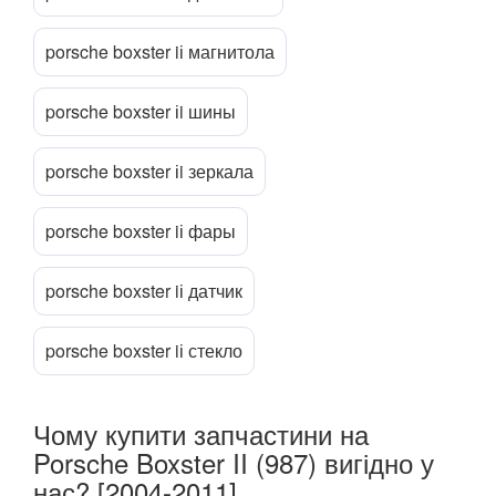
Panamera I (970)
porsche boxster iі магнитола
Panamera II (971)
RENAULT
keyboard_arrow_down
porsche boxster іi шины
ROVER
keyboard_arrow_down
porsche boxster іi зеркала
SAAB
keyboard_arrow_down
porsche boxster iі фары
SEAT
keyboard_arrow_down
SKODA
keyboard_arrow_down
porsche boxster iі датчик
SMART
keyboard_arrow_down
porsche boxster iі стекло
SUBARU
keyboard_arrow_down
SUZUKI
keyboard_arrow_down
Чому купити запчастини на
Porsche Boxster II (987) вигідно у
TESLA
keyboard_arrow_down
нас? [2004-2011]