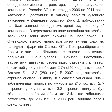
середньорозмірного родстера, що випускався
компанією «Porsche AG » в період з 2006 по 2011 роки.
Автомобіль доступний в одному варіанті кузовного
виконання – 2-дверний родстер (2-міст.), побудований
на базі задньої середньомоторної задньопривідної
компоновки. З переходом на нове покоління автомобіль
залишився зовні дуже схожим на нове покоління.
Очевидною зміною являється зміна вигляд фар, які
нагадують фари від Carrera GT . Повітрозабірники по
бокам стали ще більшими із значно вираженими
планками. Оснащувався Boxster наступними
варіантами двигунів, серед яких базовим являється
опозитний двигун із об’ємом 2.7л (240 к.с.), а для версії
Boxster S – 3.2 (280 к.с.). В 2007 році автомобіль
отримав оновлення двигунів з участю VarioCam Plus –
забезпечивши приріст потужності до 245 к.с. для 2.7-
літрового двигуна, а для 3.2-літрового двигуна був
збільшений робочий об’єм до 3.4л, що збільшило
потужність до 295 к.с. В 2008 році вийшла версія
фейсліфтингу.