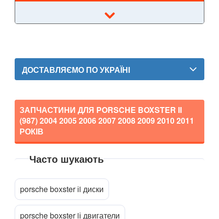
Boxster I (986)
Boxster II (987)
Boxster III (981)
Boxster IV 718 (982)
ДОСТАВЛЯЄМО ПО УКРАЇНІ
Cayenne I 9PA (955)
Cayenne II 92A (958)
ЗАПЧАСТИНИ ДЛЯ PORSCHE BOXSTER II
(987)
2004 2005 2006 2007 2008 2009 2010 2011
Cayenne III (PO536)
РОКІВ
Cayman I (987)
Часто шукають
Cayman II (981)
Прикріпити файл
attach_file
718 Cayman (982)
porsche boxster іi диски
Macan
porsche boxster iі двигатели