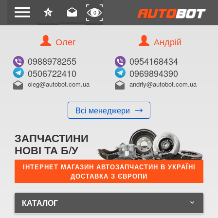
menu
star
drafts
0
0
Олег
Андрій
0988978255
0954168434
0506722410
0969894390
oleg@autobot.com.ua
andriy@autobot.com.ua
drafts
drafts
Всі менеджери
ЗАПЧАСТИНИ
НОВІ ТА Б/У
ІНТЕРНЕТ МАГАЗИН АВТОЗАПЧАСТИН В УКРАЇНІ
ДОСТАВКА З ЄВРОПИ
КАТАЛОГ
keyboard_arrow_down