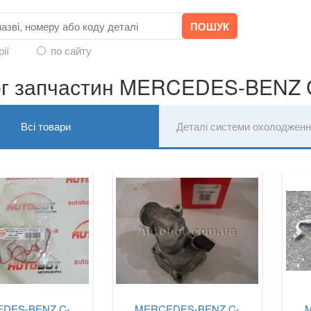
рії
по сайту
ог запчастин MERCEDES-BENZ 
Всі товари
Деталі системи охолодження
DES-BENZ C-
MERCEDES-BENZ C-