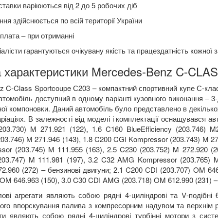
ставки варіюються від 2 до 5 робочих діб
ня здійснюється по всій території України
плата – при отриманні
алісти гарантуються очікувану якість та працездатність кожної 
а характеристики Mercedes-Benz C-CLA
z C-Class Sportcoupe
С
203 –
компактний спортивний купе С-кла
Автомобіль доступний в одному варіанті кузовного виконання – 3
ної компоновки. Даний автомобіль було представлено в декільк
аріаціях. В залежності від моделі і комплектації оснащувався а
203.730)
M
271.921 (122), 1.6
C
160
BlueEfficiency
(203.746)
M
03.746)
M
271.946 (143), 1.8
C
200
CGI
Kompressor
(203.743)
M
27
ssor
(203.745)
M
111.955 (163), 2.5
C
230 (203.752)
M
272.920 (2
203.747)
M
111.981 (197), 3.2
C
32
AMG
Kompressor
(203.765)
2.960 (272) – бензинові двигуни; 2.1
C
200
CDI
(203.707)
OM
646
OM
646.963 (150), 3.0
C
30
CDI
AMG
(203.718)
OM
612.990 (231) –
лові агрегати являють собою рядні 4-циліндрові та
V
-подібні
ого впорскування палива з компресорним надувом та верхнім р
ати являють собою рядні 4-циліндрові турбінні мотори з си