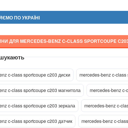
ЄМО ПО УКРАЇНІ
НИ ДЛЯ MERCEDES-BENZ C-CLASS SPORTCOUPE C20
 шукають
a
nz c-class sportcoupe c203 диски
mercedes-benz c-class
enz c-class sportcoupe c203 магнитола
mercedes-benz c-
nz c-class sportcoupe c203 зеркала
mercedes-benz c-cla
nz c-class sportcoupe c203 датчик
mercedes-benz c-class