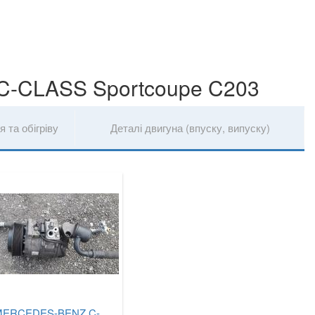
C-CLASS Sportcoupe C203
 та обігріву
Деталі двигуна (впуску, випуску)
MERCEDES-BENZ C-