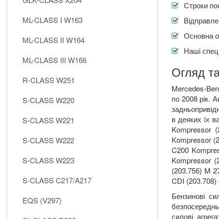
Строки по
ML-CLASS I W163
Відправлен
Основна о
ML-CLASS II W164
Наші спеці
ML-CLASS III W166
Огляд т
R-CLASS W251
Mercedes-Ben
по 2008 рік. 
S-CLASS W220
задньопривід
в деяких їх в
S-CLASS W221
Kompressor
(
Kompressor
(2
S-CLASS W222
C
200
Kompre
S-CLASS W223
Kompressor
(
(203.756)
M
27
S-CLASS C217/A217
CDI
(203.708)
Бензинові си
EQS (V297)
безпосереднь
силові агрег