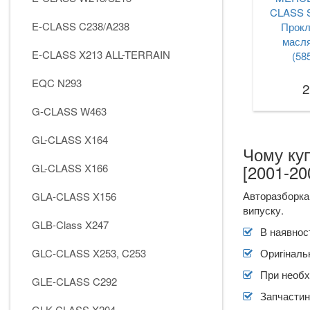
CLASS S
E-CLASS C238/A238
Прокл
масля
E-CLASS X213 ALL-TERRAIN
(585
EQC N293
2
G-CLASS W463
GL-CLASS X164
Чому ку
[2001-20
GL-CLASS X166
Авторазборка
GLA-CLASS X156
випуску.
GLB-Class X247
В наявност
GLC-CLASS X253, C253
Оригіналь
При необх
GLE-CLASS C292
Запчастин
GLK-CLASS X204