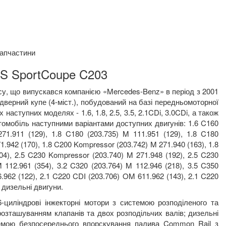
запчастини
SS SportCoupe C203
су, що випускався компанією «
Mercedes
-
Benz
» в період з 2001
-дверний купе (4-міст.), побудований на базі передньомоторної
ох наступних моделях -
1.6, 1.8, 2.5, 3.5, 2.1
CDi
, 3.0
CDi
,
а також
втомобіль наступними варіантами доступних двигунів: 1.6
C
160
271.911 (129), 1.8
C
180 (203.735)
M
111.951 (129), 1.8
C
180
1.942 (170), 1.8
C
200
Kompressor
(203.742)
M
271.940 (163), 1.8
04), 2.5
C
230
Kompressor
(203.740)
M
271.948 (192), 2.5
C
230
M
112.961 (354), 3.2
C
320 (203.764)
M
112.946 (218), 3.5
C
350
.962 (122), 2.1
C
220
CDI
(203.706)
OM
611.962 (143), 2.1
C
220
 дизельні двигуни.
 6-циліндрові інжекторні мотори з системою розподіленого та
озташуванням клапанів та двох розподільчих валів; дизельні
стемою безпосереднього впорскування палива
Common
Rail
з