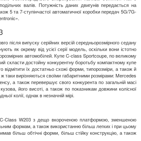
одільчих валів. Потужність даних двигунів передається на
акож 5 та 7-ступінчастої автоматичної коробки передач 5
G
/7
G
-
ntronic
».
3
вго після випуску серійних версій середньорозмірного седану
ують як окрему від усієї серії модель, оскільки вони істотно
ьорозмірних автомобілей. Купе
C
-
class
Sportcoupe
, по великому
ний скласти достойну конкурентну боротьбу компактному купе
о відмітити їх достатньо схожі форми, типорозміри, а також й
е ж таки вирізняються своїми габаритними розмірами:
Mercedes
енсу, а також перевершує свого конкурента по загальній масі
кузова, його висоті, а також по показникам довжини колісної
ньої колії, однак в незначній мірі.
C
-
Class
W
203 з дещо вкороченою платформою, зменшеною
ьним формам, а також використанню більш легких і при цьому
римав більш обтічні форми, більш стійку конструкцію, а також