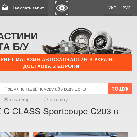
drafts
Надіслати запит
УКР
РУС
0
АСТИНИ
ТА Б/У
ЕРНЕТ МАГАЗИН АВТОЗАПЧАСТИН В УКРАЇНІ
ДОСТАВКА З ЄВРОПИ
в категорії
по сайту
 C-CLASS Sportcoupe C203 в