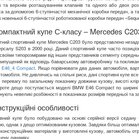
 та верхнім розташуванням клапанів та одного або двох розп
са за допомогою 6-ступінчастої механічної коробки передач, а т
ж новенької 6-ступінчастої роботизованої коробки передач «
Seque
омпактний купе С-класу –
Mercedes
C
20
тний спортивний купе
Mercedes
C
203
було представлено незадо
версалу
S
203
в 2000 році. Даний спортивний купе часто позиціон
своїми типорозмірами від інших представників сегменту середн
 випущений як відповідь баварському автовиробнику та поклика
s
E
46_4
Compact
. Якщо порівнювати два даних автомобіля, варт
томобіля. Не дивлячись на спільні риси, дані спортивні купе вс
 перевагу по загальному показнику довжини кузову, висоті клір
проте дещо поступається моделі
BMW
E
46
Compact
по ширині 
нують невеликі розбіжності в показниках розмірів передньої та зад
нструкційні особливості
вний купе було побудовано на основі серійної версії седану
ою, однак з дещо оптимізованим кузовом. Завдяки більш оптимал
конструкційних матеріалів у виготовлені кузову, автомобіль от
щену динаміку.