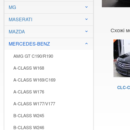
MG
keyboard_arrow_down
MASERATI
keyboard_arrow_down
Схожі м
MAZDA
keyboard_arrow_down
MERCEDES-BENZ
keyboard_arrow_down
AMG GT C190/R190
A-CLASS W168
A-CLASS W169/C169
CLC-C
A-CLASS W176
A-CLASS W177/V177
B-CLASS W245
B-CLASS W246