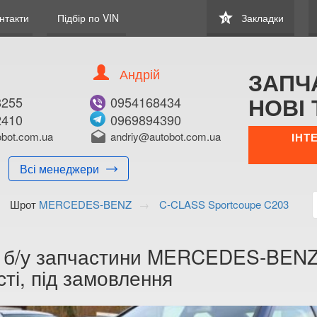
star
нтакти
Підбір по VIN
Закладки
0
Андрій
ЗАПЧ
НОВІ 
8255
0954168434
2410
0969894390
bot.com.ua
drafts
andriy@autobot.com.ua
ІНТ
Всі менеджери
Шрот
MERCEDES-BENZ
C-CLASS Sportcoupe C203
а б/у запчастини MERCEDES-BENZ
ті, під замовлення