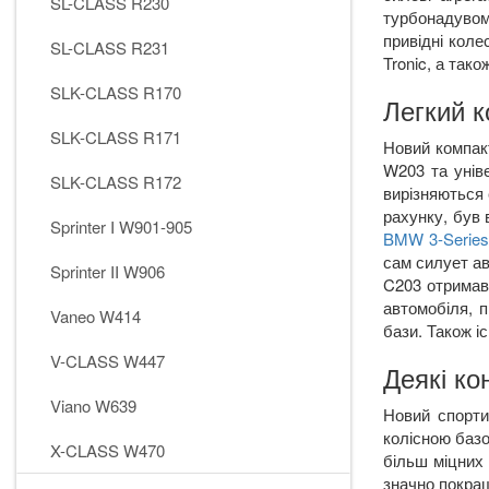
SL-CLASS R230
турбонадувом
привідні коле
SL-CLASS R231
Tronic
, а тако
SLK-CLASS R170
Легкий к
SLK-CLASS R171
Новий компак
W
203
та уні
SLK-CLASS R172
вирізняються 
рахунку, був
Sprinter I W901-905
BMW
3-
Serie
сам силует ав
Sprinter II W906
C
203 отримав
автомобіля, 
Vaneo W414
бази. Також іс
V-CLASS W447
Деякі ко
Viano W639
Новий спорти
колісною баз
X-CLASS W470
більш міцних 
значно покра