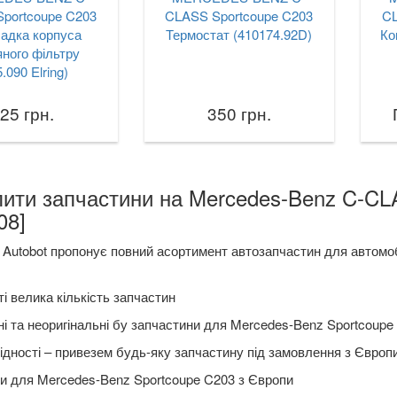
portcoupe C203
CLASS Sportcoupe C203
CL
адка корпуса
Термостат (410174.92D)
Ко
ного фільтру
.090 Elring)
25 грн.
350 грн.
пити запчастини на Mercedes-Benz C-CL
08]
 Autobot пропонує повний асортимент автозапчастин для автомо
і велика кількість запчастин
ні та неоригінальні бу запчастини для Mercedes-Benz Sportcoupe
ідності – привезем будь-яку запчастину під замовлення з Європ
и для Mercedes-Benz Sportcoupe C203 з Європи