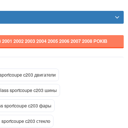
3
2001 2002 2003 2004 2005 2006 2007 2008
РОКІВ
Прикріпити файл
ttach_file
 sportcoupe c203 двигатели
class sportcoupe c203 шины
ss sportcoupe c203 фары
 sportcoupe c203 стекло