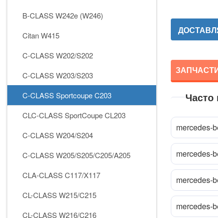
B-CLASS W242e (W246)
ДОСТАВЛЯ
Citan W415
C-CLASS W202/S202
ЗАПЧАСТИ
C-CLASS W203/S203
C-CLASS Sportcoupe C203
Часто
CLC-CLASS SportCoupe CL203
mercedes-be
C-CLASS W204/S204
mercedes-b
C-CLASS W205/S205/C205/A205
CLA-CLASS C117/X117
mercedes-be
CL-CLASS W215/C215
mercedes-be
CL-CLASS W216/C216