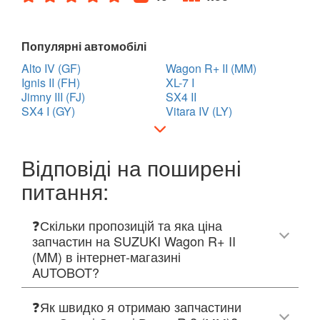
Популярні автомобілі
Alto IV (GF)
Wagon R+ II (MM)
Ignis II (FH)
XL-7 I
Jimny III (FJ)
SX4 II
SX4 I (GY)
Vitara IV (LY)
Відповіді на поширені
питання:
❓Скільки пропозицій та яка ціна
запчастин на SUZUKI Wagon R+ II
(MM) в інтернет-магазині
AUTOBOT?
❓Як швидко я отримаю запчастини