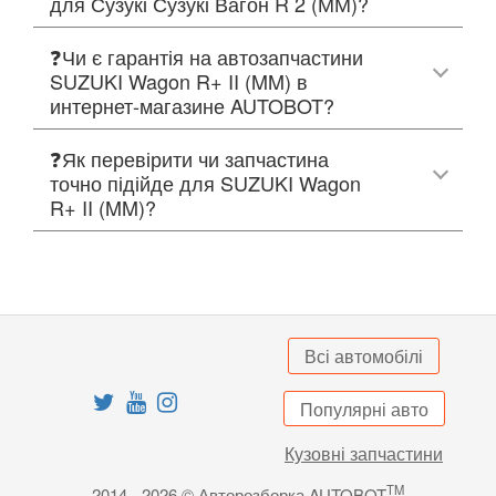
для Сузукі Сузукі Вагон R 2 (ММ)?
❓Чи є гарантія на автозапчастини
SUZUKI Wagon R+ II (MM) в
интернет-магазине AUTOBOT?
❓Як перевірити чи запчастина
точно підійде для SUZUKI Wagon
R+ II (MM)?
Всі автомобілі
Популярні авто
Кузовні запчастини
TM
2014 - 2026 © Авторозборка AUTOBOT