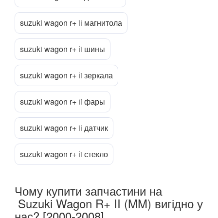
XL-7 I
suzuki wagon r+ iі магнитола
Splash
TESLA
keyboard_arrow_down
suzuki wagon r+ іi шины
TOYOTA
keyboard_arrow_down
suzuki wagon r+ іi зеркала
VOLKSWAGEN
keyboard_arrow_down
suzuki wagon r+ іi фары
VOLVO
keyboard_arrow_down
suzuki wagon r+ iі датчик
В наявності!
keyboard_arrow_down
suzuki wagon r+ іi стекло
Чому купити запчастини на
Suzuki Wagon R+ II (MM) вигідно у
нас? [2000-2008]