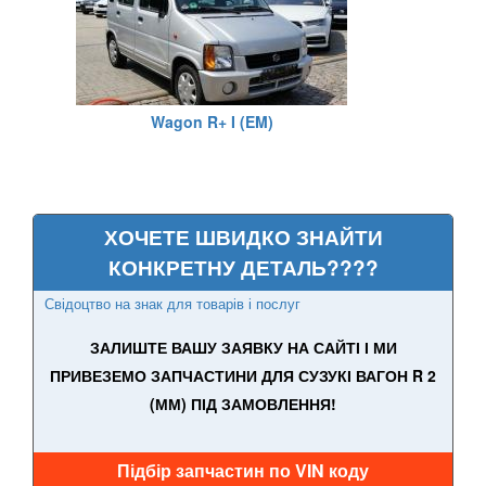
PEUGEOT
keyboard_arrow_down
PORSCHE
keyboard_arrow_down
Wagon R+ I (EM)
RENAULT
keyboard_arrow_down
ROVER
keyboard_arrow_down
SAAB
keyboard_arrow_down
ХОЧЕТЕ ШВИДКО ЗНАЙТИ
КОНКРЕТНУ ДЕТАЛЬ????
SEAT
keyboard_arrow_down
Свідоцтво на знак для товарів і послуг
SKODA
keyboard_arrow_down
ЗАЛИШТЕ ВАШУ ЗАЯВКУ НА САЙТІ І МИ
SMART
keyboard_arrow_down
ПРИВЕЗЕМО ЗАПЧАСТИНИ ДЛЯ СУЗУКІ ВАГОН R 2
(ММ) ПІД ЗАМОВЛЕННЯ!
SUBARU
keyboard_arrow_down
SUZUKI
keyboard_arrow_down
Підбір запчастин по VIN коду