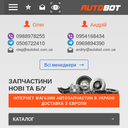
menu
star
drafts
0
0
Олег
Андрій
0988978255
0954168434
0506722410
0969894390
oleg@autobot.com.ua
andriy@autobot.com.ua
drafts
drafts
Всі менеджери
ЗАПЧАСТИНИ
НОВІ ТА Б/У
ІНТЕРНЕТ МАГАЗИН АВТОЗАПЧАСТИН В УКРАЇНІ
ДОСТАВКА З ЄВРОПИ
КАТАЛОГ
keyboard_arrow_down