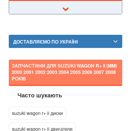
Alto IV (GF)
Alto V
Ignis II (FH)
Ignis III
ДОСТАВЛЯЄМО ПО УКРАЇНІ
Jimny III (FJ)
SX4 I (GY)
ЗАПЧАСТИНИ ДЛЯ SUZUKI WAGON R+ II (MM)
2000 2001 2002 2003 2004 2005 2006 2007 2008
SX4 II
РОКІВ
SX4 S-Cross
Часто шукають
Vitara IV (LY)
Прикріпити файл
attach_file
Wagon R+ I (EM)
suzuki wagon r+ іi диски
Wagon R+ II (MM)
suzuki wagon r+ іi двигатели