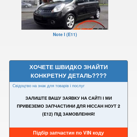
370Z V (Z34)
Armada
Note I (E11)
Cube I (Z10)
Cube II (Z11)
Cube III (Z12)
ХОЧЕТЕ ШВИДКО ЗНАЙТИ
Frontier II (D22)
КОНКРЕТНУ ДЕТАЛЬ????
Свідоцтво на знак для товарів і послуг
Frontier II (D22 Navara)
ЗАЛИШТЕ ВАШУ ЗАЯВКУ НА САЙТІ І МИ
Frontier II (NP-300)
ПРИВЕЗЕМО ЗАПЧАСТИНИ ДЛЯ НІССАН НОУТ 2
Frontier III (D40)
(Е12) ПІД ЗАМОВЛЕННЯ!
Frontier III (D40 Navara)
Підбір запчастин по VIN коду
Frontier IV (D23)