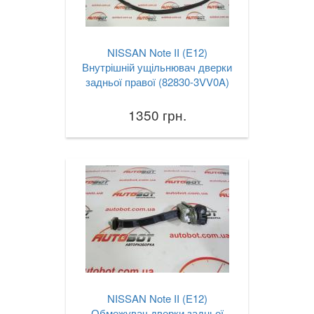
NISSAN Note II (E12)
Внутрішній ущільнювач дверки
задньої правої (82830-3VV0A)
1350 грн.
NISSAN Note II (E12)
Обмежувач дверки задньої