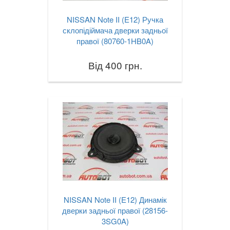
NISSAN Note II (E12) Ручка
склопідіймача дверки задньої
правої (80760-1HB0A)
Від 400 грн.
NISSAN Note II (E12) Динамік
дверки задньої правої (28156-
3SG0A)