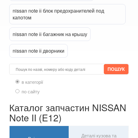
NV200 (M20)
nissan note іі блок предохранителей под
Navara (D23M)
капотом
Pathfinder II (R50)
nissan note іі багажник на крышу
Pathfinder III (R51)
nissan note іі дворники
Patrol V (Y61)
Pixo (UA0)
Pulsar
в категорії
Qashqai I (J10)
по сайту
Qashqai+2 (J10)
Каталог запчастин NISSAN
Note II (E12)
Qashqai II (J11)
Quest III (V42)
Деталі кузова та