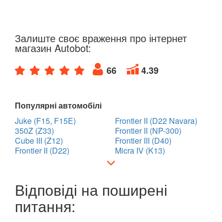
Залиште своє враження про інтернет
магазин Autobot:
66
4.39
Популярні автомобілі
Juke (F15, F15E)
Frontier II (D22 Navara)
350Z (Z33)
Frontier II (NP-300)
Cube III (Z12)
Frontier III (D40)
Frontier II (D22)
Micra IV (K13)
Відповіді на поширені
питання: