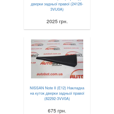
дверки задньої правої (24126-
3VU0A)
2025 грн.
NISSAN Note II (E12) Накладка
на куток дверки задньої правої
(82292-3VV0A)
675 грн.