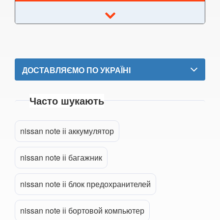
GT-R (R35)
Interstar (T35)
Interstar (X70)
ДОСТАВЛЯЄМО ПО УКРАЇНІ
Juke (F15, F15E)
Часто шукають
Kubistar (X76)
Murano (Z50)
nissan note іі аккумулятор
Micra IV (K13)
nissan note іі багажник
Micra V (K14)
Прикріпити файл
attach_file
Note I (E11)
nissan note іі блок предохранителей
Note II (E12)
nissan note іі бортовой компьютер