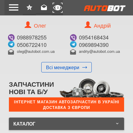
menu
star
drafts
0
0
Олег
Андрій
0988978255
0954168434
0506722410
0969894390
oleg@autobot.com.ua
andriy@autobot.com.ua
drafts
drafts
Всі менеджери
ЗАПЧАСТИНИ
НОВІ ТА Б/У
ІНТЕРНЕТ МАГАЗИН АВТОЗАПЧАСТИН В УКРАЇНІ
ДОСТАВКА З ЄВРОПИ
КАТАЛОГ
keyboard_arrow_down