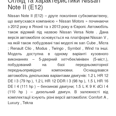
Note II (E12)
Nissan Note II (E12) – друге покоління субкомпактвену,
що випускався компанією « Nissan Motors » починаючи
з 2012 року в Японії та з 2013 року в Європі. Автомобіль
також відомий під назвою Nissan Versa Note . Дана
версія автомобіля основується на платформі Nissan V ,
на якій також побудовані такі моделі як san Cube , Micra
; Renault Clio , Modus , Twingo , Symbol , Wind та інші.
Модель доступна в одному варіанті кузовного
виконаннях – 5-дверний хетчбек/мінівен (5-міст.),
побудований на базі передньомоторної
передньопривідної компоновки. Оснащувався
автомобіль декількома варіантами двигунів: 1.2 L HR 12
DE l 3 (79 hp ), 1.2 L HR 12 DDR l 3 (98 hp ), 1.5 L HR 16
DE l 4 (111 hp ) – бензинові двигуни; 1.5 L K 9 K dCi l 4
(110 hp ) – дизельний двигун. В залежності від
комплектації існують різні версії автомобіля: Comfort A ,
Luxury , Tekna