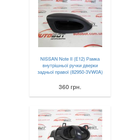
VOLKSWAGEN
keyboard_arrow_down
VOLVO
keyboard_arrow_down
В наявності!
keyboard_arrow_down
NISSAN Note II (E12) Рамка
внутрішньої ручки дверки
задньої правої (82950-3VW0A)
360 грн.