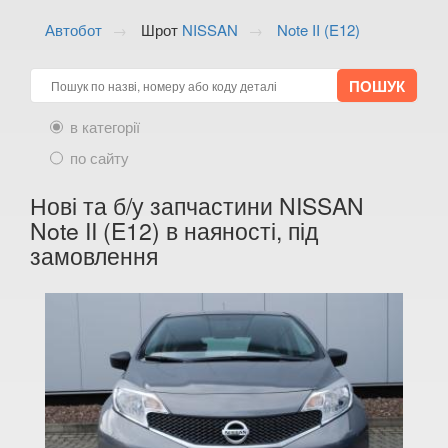
ALFA ROMEO
keyboard_arrow_down
Автобот
Шрот
NISSAN
Note II (E12)
AUDI
keyboard_arrow_down
BMW
keyboard_arrow_down
в категорії
CITROEN
keyboard_arrow_down
по сайту
FIAT
keyboard_arrow_down
Нові та б/у запчастини NISSAN
FORD
keyboard_arrow_down
Note II (E12) в наяності, під
замовлення
HONDA
keyboard_arrow_down
HYUNDAI
keyboard_arrow_down
JAGUAR
keyboard_arrow_down
JEEP
keyboard_arrow_down
KIA
keyboard_arrow_down