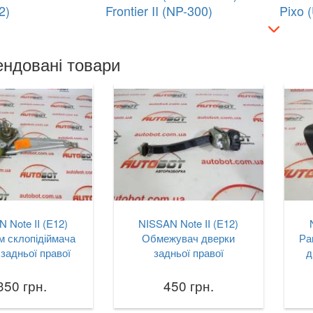
2)
Frontier II (NP-300)
Pixo 
ндовані товари
 Note II (E12)
NISSAN Note II (E12)
м склопідіймача
Обмежувач дверки
Ра
задньої правої
задньої правої
д
350 грн.
450 грн.