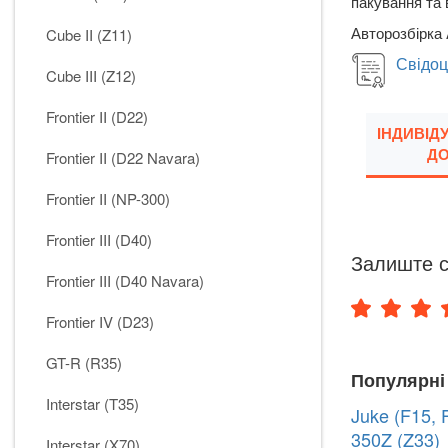
пакування та 
Авторозбірка 
Cube II (Z11)
Свідоц
Cube III (Z12)
Frontier II (D22)
ІНДИВІД
ДО
Frontier II (D22 Navara)
Frontier II (NP-300)
Frontier III (D40)
Залиште с
Frontier III (D40 Navara)
Frontier IV (D23)
GT-R (R35)
Популярні
Interstar (T35)
Juke (F15, 
350Z (Z33)
Interstar (X70)