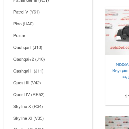
Patrol V (Y61)
Pixo (UA0)
Pulsar
Qashqai I (J10)
Qashqai+2 (J10)
NISSAN
Внутріш
Qashqai II (J11)
зад
Quest III (V42)
Quest IV (RE52)
1
Skyline X (R34)
Skyline XI (V35)