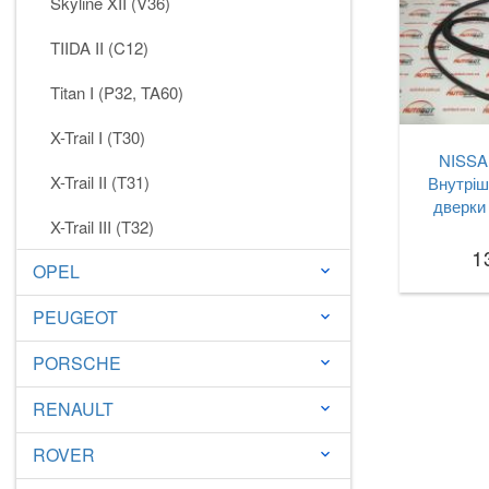
Skyline XII (V36)
TIIDA II (C12)
Titan I (P32, TA60)
X-Trail I (T30)
NISSAN
X-Trail II (T31)
Внутріш
дверки 
X-Trail III (T32)
1
OPEL
keyboard_arrow_down
PEUGEOT
keyboard_arrow_down
PORSCHE
keyboard_arrow_down
RENAULT
keyboard_arrow_down
ROVER
keyboard_arrow_down