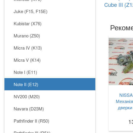
Cube III (Z1
Juke (F15, F15E)
Kubistar (X76)
Рекоме
Murano (Z50)
Micra IV (K13)
Micra V (K14)
Note I (E11)
Note II (E12)
NISSAN
NV200 (M20)
Механіз
дверки 
Navara (D23M)
1
Pathfinder II (R50)
Pathfinder III (R51)