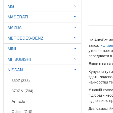
MG
keyboard_arrow_down
MASERATI
keyboard_arrow_down
MAZDA
keyboard_arrow_down
MERCEDES-BENZ
keyboard_arrow_down
На AutoBot мо
також
інші за
MINI
keyboard_arrow_down
уточняється з
передплати в 
MITSUBISHI
keyboard_arrow_down
Якщо ціна на 
NISSAN
keyboard_arrow_down
Купуючи тут з
здатні задово
350Z (Z33)
найкоротші те
У нашій компа
370Z V (Z34)
підібрати нео
відправкою пр
Armada
Для самостійн
Cube I (Z10)