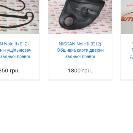
 Note II (E12)
NISSAN Note II (E12)
ній ущільнювач
Обшивка карта дверки
задньої правої
задньої правої
д
350 грн.
1800 грн.