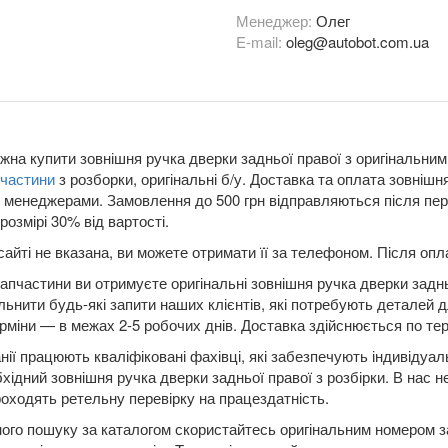
Менеджер:
Олег
E-mail:
oleg@autobot.com.ua
жна купити зовнішня ручка дверки задньої правої з оригінальним 
пчастини
з розборки, оригінальні б/у. Доставка та оплата зовнішн
 менеджерами. Замовлення до 500 грн відправляються після пер
розмірі 30% від вартості.
сайті не вказана, ви можете отримати її за телефоном. Після о
апчастини ви отримуєте оригінальні зовнішня ручка дверки заднь
льнити будь-які запити наших клієнтів, які потребують деталей 
рміни — в межах 2-5 робочих днів. Доставка здійснюється по терит
нії працюють кваліфіковані фахівці, які забезпечують індивідуа
бхідний зовнішня ручка дверки задньої правої з розбірки. В нас н
оходять ретельну перевірку на працездатність.
ого пошуку за каталогом скористайтесь оригінальним номером за