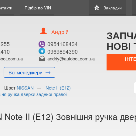
star
нтакти
Підбір по VIN
Закладки
0
Андрій
ЗАПЧ
НОВІ 
8255
0954168434
2410
0969894390
В ЗАКЛАДКИ
КУПИТИ
bot.com.ua
drafts
andriy@autobot.com.ua
ІНТ
Оригінальний номе
Всі менеджери
Примітка:
Шрот
NISSAN
Note II (E12)
Менеджер:
шня ручка дверки задньої правої
E-mail:
Телефон:
+38 (050) 672-2
 Note II (E12) Зовнішня ручка дв
+38 (098) 897-8
Волинська о