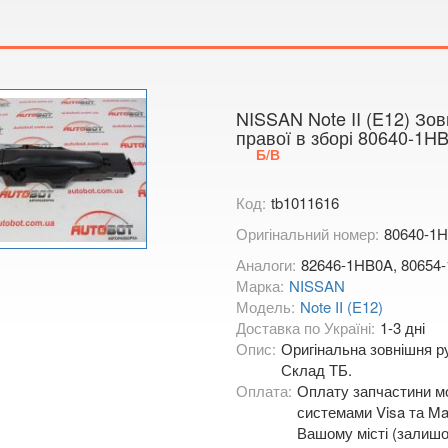
Тимірязєва,
Показати на
NISSAN Note II (E12) Зов
правої в зборі 80640-1H
Б/В
Код:
tb1011616
Оригінальний номер:
80640-1
Аналоги:
82646-1HB0A, 80654
Марка:
NISSAN
Модель:
Note II (E12)
Доставка по Україні:
1-3 дні
Опис:
Оригінальна зовнішня ру
Склад ТБ.
Оплата:
Оплату запчастини мо
системами Visa та Mas
Вашому місті (залишо