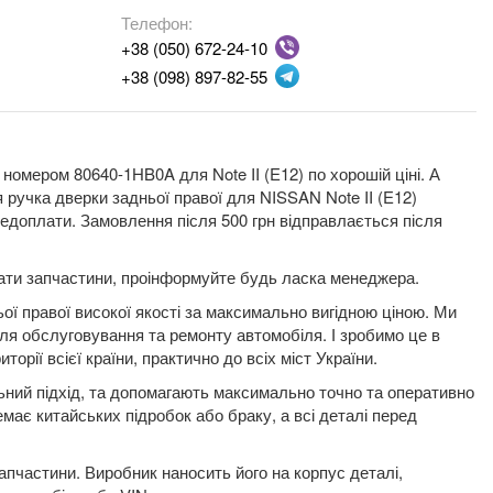
Телефон:
+38 (050) 672-24-10
+38 (098) 897-82-55
номером 80640-1HB0A для Note II (E12) по хорошій ціні. А
я ручка дверки задньої правої для NISSAN Note II (E12)
едоплати. Замовлення після 500 грн відправлається після
плати запчастини, проінформуйте будь ласка менеджера.
ої правої високої якості за максимально вигідною ціною. Ми
для обслуговування та ремонту автомобіля. І зробимо це в
орії всієї країни, практично до всіх міст України.
льний підхід, та допомагають максимально точно та оперативно
емає китайських підробок або браку, а всі деталі перед
пчастини. Виробник наносить його на корпус деталі,