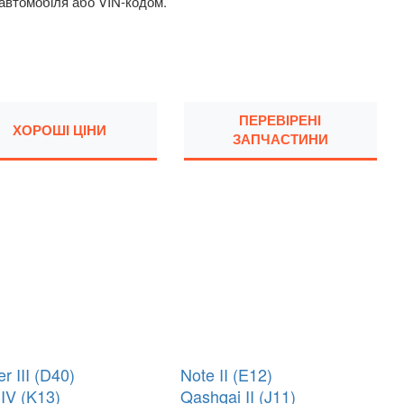
 автомобіля або VIN-кодом.
ПЕРЕВІРЕНІ
ХОРОШІ ЦІНИ
ЗАПЧАСТИНИ
er III (D40)
Note II (E12)
 IV (K13)
Qashqai II (J11)