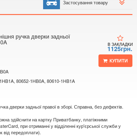
 4
Застосування товару
 мапі
нішня ручка дверки задньої
B0A
В ЗАКЛАДКИ
1125грн.
КУПИТИ
HB0A
-1HB1A, 80652-1HB0A, 80610-1HB1A
чка дверки задньої правої в зборі. Справна, без дефектів.
жна здійснити на картку Приватбанку, платіжними
terCard, при отриманні у відділенні кур'єрської служби у
к від передоплати).