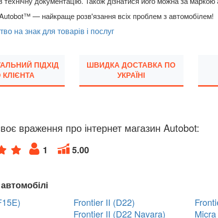
в технічну документацію. Також дізнатися його можна за маркою
Autobot™ — найкраще розв'язання всіх проблем з автомобілем!
тво на знак для товарів і послуг
УАЛЬНИЙ ПІДХІД
ШВИДКА ДОСТАВКА ПО
 КЛІЄНТА
УКРАЇНІ
воє враження про інтернет магазин Autobot:
1
5.00
 автомобілі
F15E)
Frontier II (D22)
Fronti
Frontier II (D22 Navara)
Micra