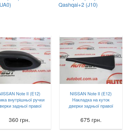
(UA0)
Qashqai+2 (J10)
NISSAN Note II (E12)
NISSAN Note II (E12)
мка внутрішньої ручки
Накладка на куток
верки задньої правої
дверки задньої правої
360 грн.
675 грн.