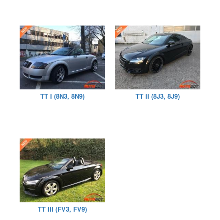
TT I (8N3, 8N9)
TT II (8J3, 8J9)
TT III (FV3, FV9)