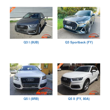
Q3 I (8UB)
Q3 Sportback (FY)
Q5 I (8RB)
Q5 II (FY, 80A)