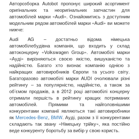
Авторозборка Autobot пропонує широкий асортимент
оригінальних та неоригінальних запчастин для
автомобілей марки «
Audi
». Ознайомитись з доступним
модельним рядом автомобілей марки «
Audi
» ви можете
нижче:
Audi
AG
– достатньо відома німецька
автомобілебудівна компанія, що входить у склад
автоконцерну «
Volkswagen
Group
». Автомобілі марки
«Ауді» вирізняються своєю якістю, вишуканістю та
надійністю. Багато хто визнає компанію однією з
найкращих автовиробників Європи та усього світу.
Багаторазово автомобілі марки
AUDI
очолювали різні
рейтингу – за популярністю, надійністю, а також за
об’ємом продажів, а в 2012 році автомобілі концерну
отримали першість в рейтингу кращих потриманих
автомобілей. Прямими та найголовнішими
конкурентами компанії являються такі автовиробники
як
Mercedes
-
Benz
,
BMW
.
Ауді, разом з її конкурентами
складають так звану «Німецьку трійку», яка постійно
веде конкуренту боротьбу за вибір у свою користь.