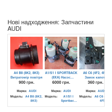
Нові надходження: Запчастини
AUDI
A4 B8 (8K2, 8K5)
A1/S1 I SPORTBACK
A6 C6 (4F2, 4F5)
Витратомір повітря
(8XA) Насос
Замок капоту
900 грн.
електропідсилювча
6000 грн.
360 грн.
керма
Марка:
AUDI
Марка:
AUDI
Марка:
AUDI
Модель:
A4 B8 (8K2,
Модель:
A1/S1 I
Модель:
A6 C6 (4F2,
8K5)
Sportback
4F5)
(8XA)