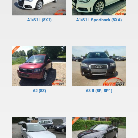
A3/S3 III Sportback (8VA)
A1/S1 I (8X1)
A1/S1 I Sportback (8XA)
A3 III Cabrio (8V7)
A3 IV (8Y)
A4 B6 (8E2, 8E5)
A4 B7 (8EC, 8ED)
A4 B8 (8K2, 8K5)
A4 B8 Allroad Quattro (8KH)
A2 (8Z)
A3 II (8P, 8P1)
A4 B9 (8W)
A4 B9 Allroad Quattro (8HW)
A5 I (8T0, 8F7)