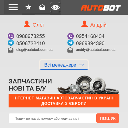
menu
star
drafts
0
0
Олег
Андрій
0988978255
0954168434
0506722410
0969894390
oleg@autobot.com.ua
andriy@autobot.com.ua
drafts
drafts
Всі менеджери
ЗАПЧАСТИНИ
НОВІ ТА Б/У
ІНТЕРНЕТ МАГАЗИН АВТОЗАПЧАСТИН В УКРАЇНІ
ДОСТАВКА З ЄВРОПИ