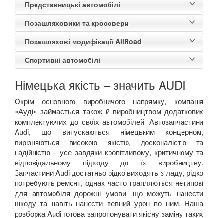
Представницькі автомобілі
Позашляховики та кросовери
Позашляхові модифікації AllRoad
Спортивні автомобілі
Німецька якість – значить
AUDI
Окрім основного виробничого напрямку, компанія
«Ауді» займається також й виробництвом додаткових
комплектуючих до своїх автомобілей.
Автозапчастини
Audi
, що випускаються німецьким концерном,
вирізняються високою якістю, досконалістю та
надійністю – усе завдяки кропітливому, критичному та
відповідальному підходу до їх виробництву.
Запчастини
Audi
достатнь
о рідко виходять з ладу, рідко
потребують ремонт, однак часто трапляються нетипові
для автомобіля дорожні умови, що можуть нанести
шкоду та навіть нанести певний урон по ним. Наша
розборка
Audi
готова запропонувати якісну заміну таких