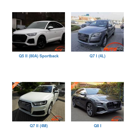
Q5 II (80A) Sportback
Q7 I (4L)
Q7 II (4M)
Q8 I