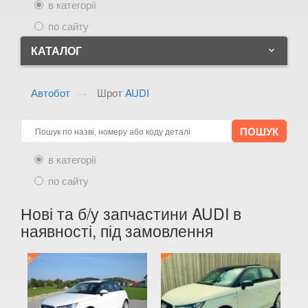
в категорії
по сайту
КАТАЛОГ
keyboard_arrow_down
ALFA ROMEO
keyboard_arrow_down
Автобот
Шрот
AUDI
AUDI
keyboard_arrow_down
A1/S1 I (8X1)
в категорії
A1/S1 I Sportback (8XA)
по сайту
A2 (8Z)
Нові та б/у запчастини AUDI в
A3 II (8P, 8P1)
наявності, під замовлення
A3/S3 II Sportback (8PA)
A3 II Cabrio (8P7)
A3 III (8V)