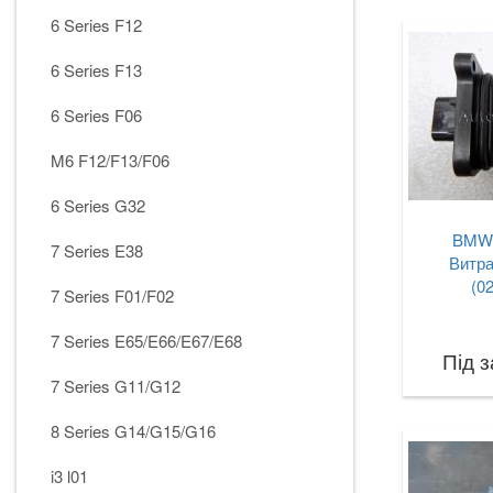
6 Series F12
6 Series F13
6 Series F06
M6 F12/F13/F06
6 Series G32
BMW 
7 Series E38
Витра
(0
7 Series F01/F02
7 Series E65/E66/E67/E68
Під 
7 Series G11/G12
8 Series G14/G15/G16
i3 l01