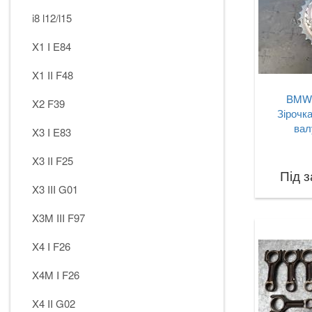
i8 l12/l15
X1 I E84
X1 II F48
BMW 
X2 F39
Зірочк
вал
X3 I E83
X3 II F25
Під 
X3 III G01
X3M III F97
X4 I F26
X4M I F26
X4 II G02