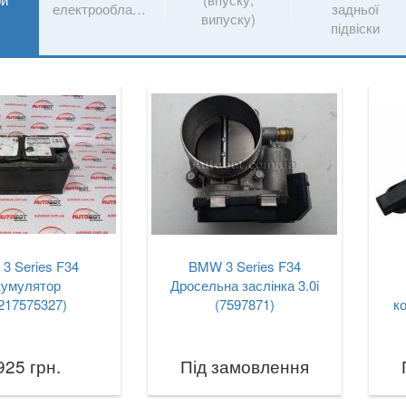
електрообладнання
задньої
випуску)
підвіски
3 Series F34
BMW 3 Series F34
кумулятор
Дросельна заслінка 3.0i
217575327)
(7597871)
к
925 грн.
Під замовлення