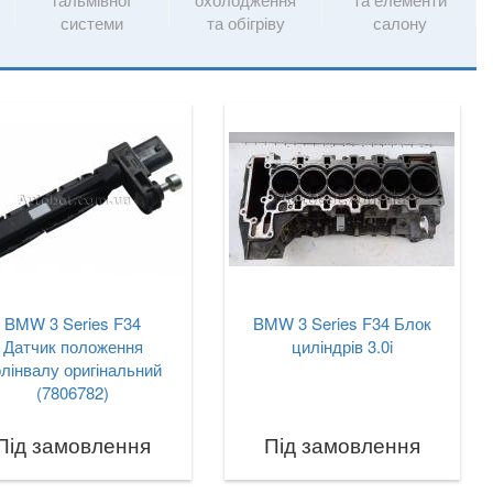
системи
та обігріву
салону
BMW 3 Series F34
BMW 3 Series F34 Блок
Датчик положення
циліндрів 3.0i
олінвалу оригінальний
(7806782)
Під замовлення
Під замовлення