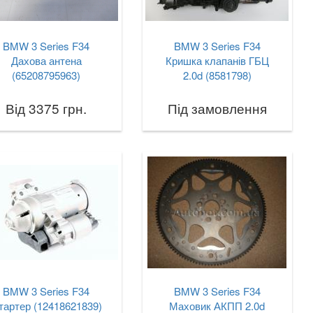
BMW 3 Series F34
BMW 3 Series F34
Дахова антена
Кришка клапанів ГБЦ
(65208795963)
2.0d (8581798)
Від 3375 грн.
Під замовлення
BMW 3 Series F34
BMW 3 Series F34
тартер (12418621839)
Маховик АКПП 2.0d