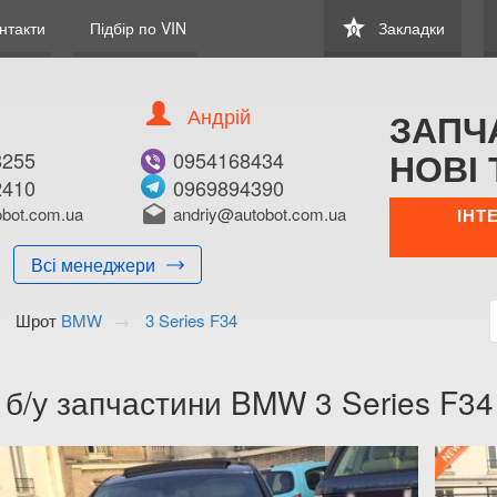
star
нтакти
Підбір по VIN
Закладки
0
Андрій
ЗАПЧ
НОВІ 
8255
0954168434
2410
0969894390
bot.com.ua
drafts
andriy@autobot.com.ua
ІНТ
Всі менеджери
Шрот
BMW
3 Series F34
 б/у запчастини BMW 3 Series F34