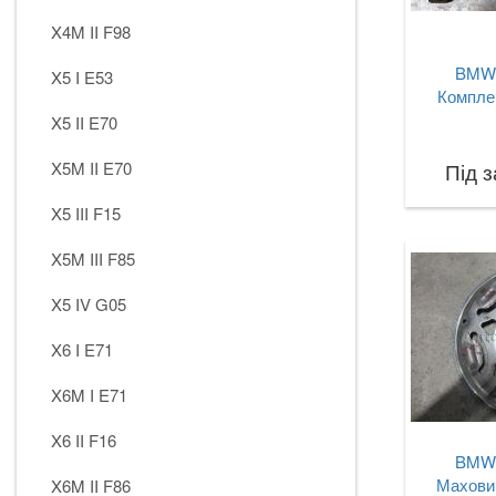
X4M II F98
BMW 
X5 I E53
Комплек
X5 II E70
X5M II E70
Під 
X5 III F15
X5M III F85
X5 IV G05
X6 I E71
X6M I E71
X6 II F16
BMW 
Маховик
X6M II F86