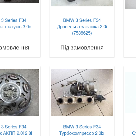
3 Series F34
BMW 3 Series F34
т шатунів 3.0d
Дросельна заслінка 2.0i
(7588625)
замовлення
Під замовлення
3 Series F34
BMW 3 Series F34
 АКПП 2.0i 2.8i
Турбокомпресор 2.0ix
С