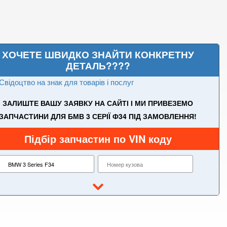
ХОЧЕТЕ ШВИДКО ЗНАЙТИ КОНКРЕТНУ
ДЕТАЛЬ????
Свідоцтво на знак для товарів і послуг
ЗАЛИШТЕ ВАШУ ЗАЯВКУ НА САЙТІ І МИ ПРИВЕЗЕМО
ЗАПЧАСТИНИ ДЛЯ БМВ 3 СЕРІЇ Ф34 ПІД ЗАМОВЛЕННЯ!
Підбір запчастин по VIN коду
3 Series E90, E91, E92, E93
M3 E90/E92/E93