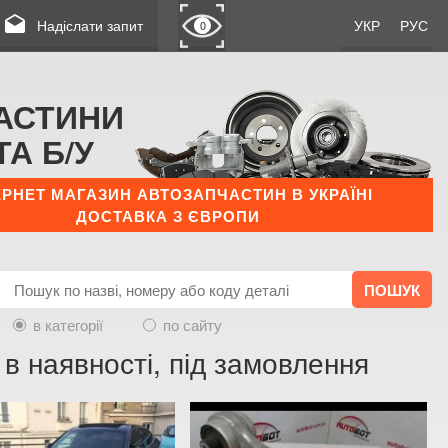
drafts
Надіслати запит
УКР
РУС
0
АСТИНИ
ТА Б/У
ЕРНЕТ МАГАЗИН АВТОЗАПЧАСТИН В УКРАЇНІ
ДОСТАВКА З ЄВРОПИ
в категорії
по сайту
 в наявності, під замовлення