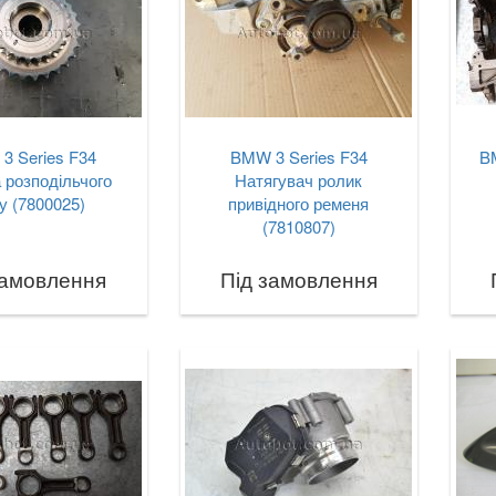
3 Series F34
BMW 3 Series F34
B
а розподільчого
Натягувач ролик
у (7800025)
привідного ременя
(7810807)
замовлення
Під замовлення