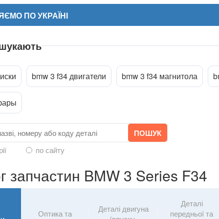
ЄМО ПО УКРАЇНІ
 шукають
диски
bmw 3 f34 двигатели
bmw 3 f34 магнитола
b
a
фары
рії
по сайту
г запчастин BMW 3 Series F34
Деталі
Деталі двигуна
Оптика та
передньої та
ри
(впуску,