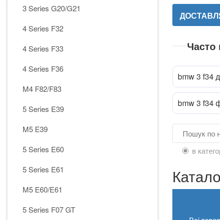
3 Series G20/G21
ДОСТАВЛЯ
4 Series F32
Часто
4 Series F33
4 Series F36
bmw 3 f34 
M4 F82/F83
bmw 3 f34 
5 Series E39
M5 E39
5 Series E60
в катего
5 Series E61
Катало
M5 E60/E61
5 Series F07 GT
Всі това