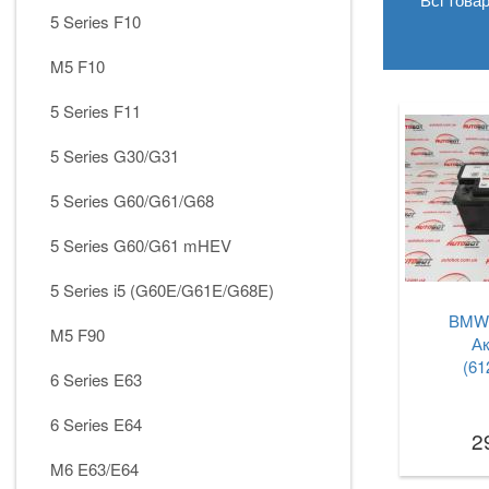
5 Series F10
M5 F10
5 Series F11
5 Series G30/G31
5 Series G60/G61/G68
5 Series G60/G61 mHEV
5 Series i5 (G60E/G61E/G68E)
BMW 
M5 F90
А
(61
6 Series E63
6 Series E64
2
M6 E63/E64