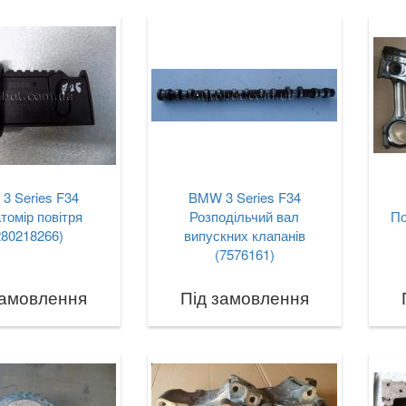
3 Series F34
BMW 3 Series F34
томір повітря
Розподільчий вал
По
280218266)
випускних клапанів
(7576161)
замовлення
Під замовлення