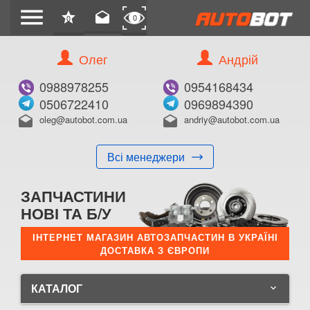
menu
star
drafts
0
0
Олег
Андрій
0988978255
0954168434
0506722410
0969894390
oleg@autobot.com.ua
andriy@autobot.com.ua
drafts
drafts
Всі менеджери
ЗАПЧАСТИНИ
НОВІ ТА Б/У
ІНТЕРНЕТ МАГАЗИН АВТОЗАПЧАСТИН В УКРАЇНІ
ДОСТАВКА З ЄВРОПИ
КАТАЛОГ
keyboard_arrow_down