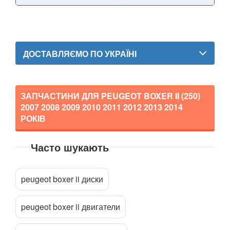
308 I
308 II
308 CC
ДОСТАВЛЯЄМО ПО УКРАЇНІ
407 (6E, 6C, 6D)
508
ЗАПЧАСТИНИ ДЛЯ PEUGEOT BOXER II (250)
508 SW RXH
2007 2008 2009 2010 2011 2012 2013 2014
РОКІВ
607 (9D, 9U)
Часто шукають
807 (E)
Прикріпити файл
attach_file
1007 (KM)
peugeot boxer ii диски
2008
peugeot boxer ii двигатели
3008