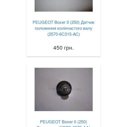
В наявності!
keyboard_arrow_down
PEUGEOT Boxer II (250) Датчик
положення колінчастого валу
(2570-6C315-AC)
450 грн.
PEUGEOT Boxer II (250)