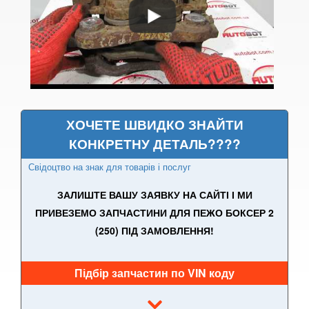
PEUGEOT
keyboard_arrow_down
107
108
206 (2A, 2C, T3E)
ХОЧЕТЕ ШВИДКО ЗНАЙТИ
206 CC (2D)
КОНКРЕТНУ ДЕТАЛЬ????
Свідоцтво на знак для товарів і послуг
206+ (T3E)
ЗАЛИШТЕ ВАШУ ЗАЯВКУ НА САЙТІ І МИ
207 (WA, WB, WC, WE)
ПРИВЕЗЕМО ЗАПЧАСТИНИ ДЛЯ ПЕЖО БОКСЕР 2
207 CC
(250) ПІД ЗАМОВЛЕННЯ!
208
Підбір запчастин по VIN коду
307 (3A, 3B, 3C, 3H)