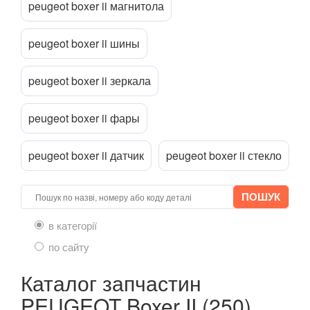
4007 (GP)
peugeot boxer ii магнитола
5008 I
peugeot boxer ii шины
5008 II
peugeot boxer ii зеркала
Bipper III (A, 225L)
Boxer II (250)
peugeot boxer ii фары
Expert II (VF3)
peugeot boxer ii датчик
peugeot boxer ii стекло
Partner II (B9)
RCZ
в категорії
Traveller
по сайту
PORSCHE
keyboard_arrow_down
Каталог запчастин
RENAULT
keyboard_arrow_down
PEUGEOT Boxer II (250)