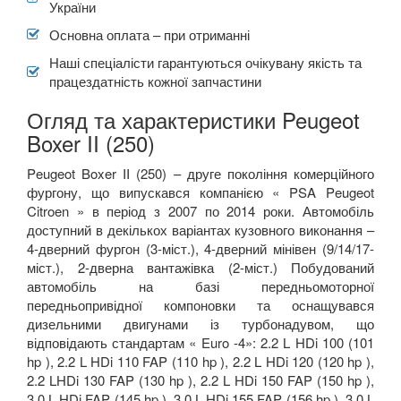
України
Основна оплата – при отриманні
Наші спеціалісти гарантуються очікувану якість та
працездатність кожної запчастини
Огляд та характеристики Peugeot
Boxer II (250)
Peugeot Boxer II (250) – друге покоління комерційного
фургону, що випускався компанією « PSA Peugeot
Citroen » в період з 2007 по 2014 роки. Автомобіль
доступний в декількох варіантах кузовного виконання –
4-дверний фургон (3-міст.), 4-дверний мінівен (9/14/17-
міст.), 2-дверна вантажівка (2-міст.) Побудований
автомобіль на базі передньомоторної
передньопривідної компоновки та оснащувався
дизельними двигунами із турбонадувом, що
відповідають стандартам « Euro -4»: 2.2 L HDi 100 (101
hp ), 2.2 L HDi 110 FAP (110 hp ), 2.2 L HDi 120 (120 hp ),
2.2 LHDi 130 FAP (130 hp ), 2.2 L HDi 150 FAP (150 hp ),
3.0 L HDi FAP (145 hp ), 3.0 L HDi 155 FAP (156 hp ), 3.0 L