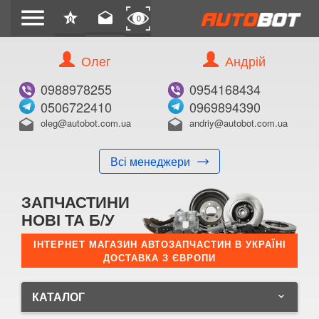
menu
star
drafts
0
0
Олег
Андрій
0988978255
0954168434
0506722410
0969894390
oleg@autobot.com.ua
andriy@autobot.com.ua
drafts
drafts
Всі менеджери
ЗАПЧАСТИНИ
НОВІ ТА Б/У
ІНТЕРНЕТ МАГАЗИН АВТОЗАПЧАСТИН В УКРАЇНІ
ДОСТАВКА З ЄВРОПИ
КАТАЛОГ
keyboard_arrow_down