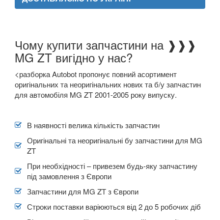
MASERATI
keyboard_arrow_down
MAZDA
keyboard_arrow_down
Чому купити запчастини на ❱❱❱
MG ZT вигідно у нас?
MERCEDES-BENZ
keyboard_arrow_down
<разборка Autobot пропонує повний асортимент
MINI
keyboard_arrow_down
оригінальних та неоригінальних нових та б/у запчастин
для автомобіля MG ZT 2001-2005 року випуску.
Прикріпити файл
attach_file
MITSUBISHI
keyboard_arrow_down
NISSAN
keyboard_arrow_down
В наявності велика кількість запчастин
OPEL
Оригінальні та неоригінальні бу запчастини для MG
keyboard_arrow_down
ZT
PEUGEOT
keyboard_arrow_down
При необхідності – привезем будь-яку запчастину
під замовлення з Європи
PORSCHE
keyboard_arrow_down
Запчастини для MG ZT з Європи
RENAULT
keyboard_arrow_down
Строки поставки варіюються від 2 до 5 робочих діб