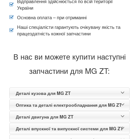
ROVER
Відправлення здійснюється по всій території
keyboard_arrow_down
України
SAAB
keyboard_arrow_down
Основна оплата – при отриманні
Наші спеціалісти гарантують очікувану якість та
SEAT
keyboard_arrow_down
працездатність кожної запчастини
SKODA
keyboard_arrow_down
SMART
keyboard_arrow_down
В нас ви можете купити наступні
SUBARU
keyboard_arrow_down
запчастини для MG ZT:
SUZUKI
keyboard_arrow_down
TESLA
keyboard_arrow_down
Деталі кузова для MG ZT
Оптика та деталі електрообладнання для MG ZT
TOYOTA
keyboard_arrow_down
Деталі двигуна для MG ZT
VOLKSWAGEN
keyboard_arrow_down
Деталі впускної та випускної системи для MG ZT
VOLVO
keyboard_arrow_down