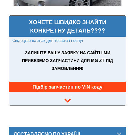
LANCIA
keyboard_arrow_down
LAND ROVER
keyboard_arrow_down
ХОЧЕТЕ ШВИДКО ЗНАЙТИ
КОНКРЕТНУ ДЕТАЛЬ????
LEXUS
keyboard_arrow_down
Свідоцтво на знак для товарів і послуг
MG
keyboard_arrow_down
ЗАЛИШТЕ ВАШУ ЗАЯВКУ НА САЙТІ І МИ
HS I
ПРИВЕЗЕМО ЗАПЧАСТИНИ ДЛЯ MG ZT ПІД
ЗАМОВЛЕННЯ!
HS II
MGF
Підбір запчастин по VIN коду
ZS EV
ZS I
ZS II
ZT
ДОСТАВЛЯЄМО ПО УКРАЇНІ