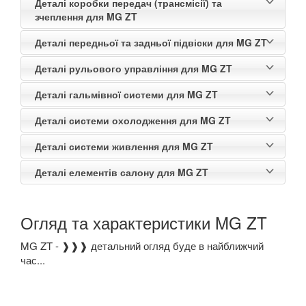
Деталі коробки передач (трансмісії) та
В наявності!
keyboard_arrow_down
зчеплення для MG ZT
Деталі передньої та задньої підвіски для MG ZT
Деталі рульового управління для MG ZT
Деталі гальмівної системи для MG ZT
Деталі системи охолодження для MG ZT
Деталі системи живлення для MG ZT
Деталі елементів салону для MG ZT
Огляд та характеристики MG ZT
MG ZT - ❱❱❱ детальний огляд буде в найближчий
час...