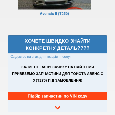
PEUGEOT
keyboard_arrow_down
Avensis II (T250)
PORSCHE
keyboard_arrow_down
RENAULT
keyboard_arrow_down
ХОЧЕТЕ ШВИДКО ЗНАЙТИ
ROVER
keyboard_arrow_down
КОНКРЕТНУ ДЕТАЛЬ????
SAAB
keyboard_arrow_down
Свідоцтво на знак для товарів і послуг
SEAT
keyboard_arrow_down
ЗАЛИШТЕ ВАШУ ЗАЯВКУ НА САЙТІ І МИ
ПРИВЕЗЕМО ЗАПЧАСТИНИ ДЛЯ ТОЙОТА АВЕНСІС
SKODA
keyboard_arrow_down
3 (Т270) ПІД ЗАМОВЛЕННЯ!
SMART
keyboard_arrow_down
Підбір запчастин по VIN коду
SUBARU
keyboard_arrow_down
SUZUKI
keyboard_arrow_down