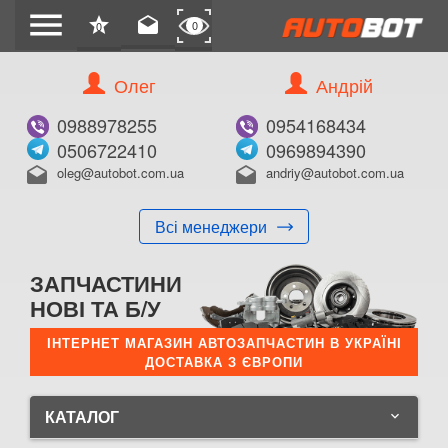
menu
star
drafts
0
0
Олег
Андрій
0988978255
0954168434
0506722410
0969894390
oleg@autobot.com.ua
andriy@autobot.com.ua
drafts
drafts
Всі менеджери
ЗАПЧАСТИНИ
НОВІ ТА Б/У
ІНТЕРНЕТ МАГАЗИН АВТОЗАПЧАСТИН В УКРАЇНІ
ДОСТАВКА З ЄВРОПИ
КАТАЛОГ
keyboard_arrow_down