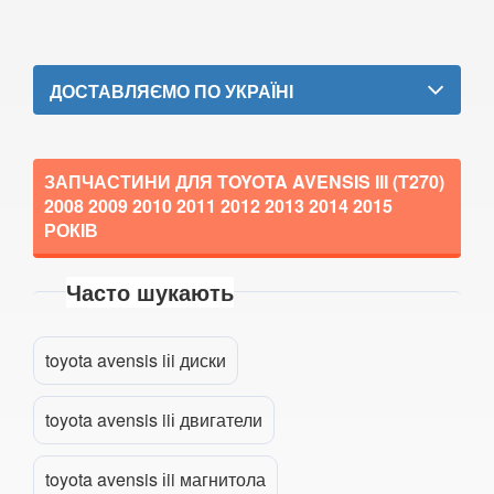
TESLA
keyboard_arrow_down
TOYOTA
keyboard_arrow_down
ДОСТАВЛЯЄМО ПО УКРАЇНІ
Auris I E150 (JPP, UKP)
Auris II E180
ЗАПЧАСТИНИ ДЛЯ TOYOTA AVENSIS III (T270)
Avensis II (T250)
2008 2009 2010 2011 2012 2013 2014 2015
РОКІВ
Avensis III (T270)
Aygo I (AB10)
Часто шукають
Прикріпити файл
attach_file
Aygo II (AB40)
toyota avensis iіi диски
Celica VII (ZZT230)
toyota avensis iiі двигатели
Corolla X (E14, E15)
Corolla XI (E16, E17)
toyota avensis іii магнитола