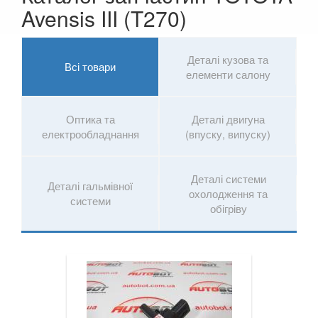
Avensis III (T270)
Prius IV (ZVW50)
RAV4 IV (XA40)
Деталі кузова та
Всі товари
Supra IV (JZA70, JZA80)
елементи салону
Yaris III (P13, XP130)
Оптика та
Деталі двигуна
Tundra III
електрообладнання
(впуску, випуску)
VOLKSWAGEN
keyboard_arrow_down
Деталі системи
Деталі гальмівної
VOLVO
keyboard_arrow_down
охолодження та
системи
обігріву
В наявності!
keyboard_arrow_down