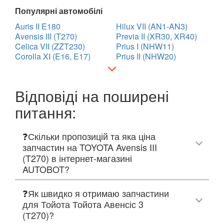
Популярні автомобілі
Auris II E180
Hilux VII (AN1-AN3)
Avensis III (T270)
Previa II (XR30, XR40)
Celica VII (ZZT230)
Prius I (NHW11)
Corolla XI (E16, E17)
Prius II (NHW20)
Відповіді на поширені
питання:
❓Скільки пропозицій та яка ціна
запчастин на TOYOTA Avensis III
(T270) в інтернет-магазині
AUTOBOT?
❓Як швидко я отримаю запчастини
для Тойота Тойота Авенсіс 3
(Т270)?