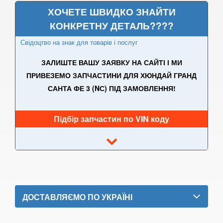
ХОЧЕТЕ ШВИДКО ЗНАЙТИ
Santa Fe III (DM)
КОНКРЕТНУ ДЕТАЛЬ????
Grand Santa Fe III (NC)
Свідоцтво на знак для товарів і послуг
Santa Fe IV (TM)
ЗАЛИШТЕ ВАШУ ЗАЯВКУ НА САЙТІ І МИ
Santa Fe V
ПРИВЕЗЕМО ЗАПЧАСТИНИ ДЛЯ ХЮНДАЙ ГРАНД
САНТА ФЕ 3 (NС) ПІД ЗАМОВЛЕННЯ!
Tiburon
Tucson III (TL)
Підбір запчастин по VIN коду
Tucson IV
Veloster I
JAGUAR
keyboard_arrow_down
ДОСТАВЛЯЄМО ПО УКРАЇНІ
JEEP
keyboard_arrow_down
KIA
keyboard_arrow_down