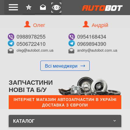
menu
star
drafts
0
0
Олег
Андрій
0988978255
0954168434
0506722410
0969894390
oleg@autobot.com.ua
andriy@autobot.com.ua
drafts
drafts
Всі менеджери
ЗАПЧАСТИНИ
НОВІ ТА Б/У
ІНТЕРНЕТ МАГАЗИН АВТОЗАПЧАСТИН В УКРАЇНІ
ДОСТАВКА З ЄВРОПИ
КАТАЛОГ
keyboard_arrow_down