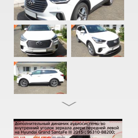
Grandeur III (XG)
Grandeur IV (TG)
H-1 II (TQ)
i10 I (PA)
i10 II (LA, BA)
i20 I (PB, PBT)
i20 II (GB)
ix20
i30 I (FD)
i30 II (GDH)
i30 III (PD)