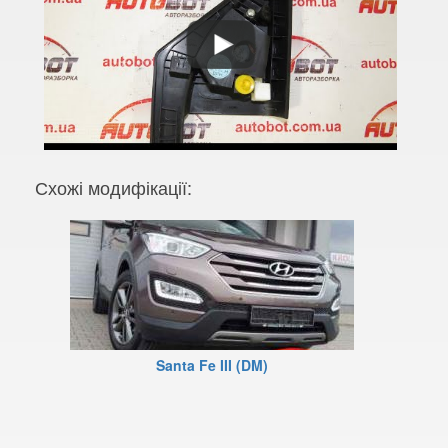
i30 N
i40 (VF)
ix35 (LM)
ix55 (EN)
Схожі модифікації:
Ioniq
Ioniq 5
Ioniq 6
Kona
Kona II
Santa Fe III (DM)
Matrix (FC)
Nexo