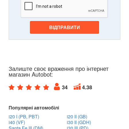
ВІДПРАВИТИ
Залиште своє враження про інтернет
магазин Autobot:
34
4.38
Популярні автомобілі
i20 I (PB, PBT)
i20 II (GB)
i40 (VF)
i30 II (GDH)
Santa Fe III (DM)
i30 III (PD)