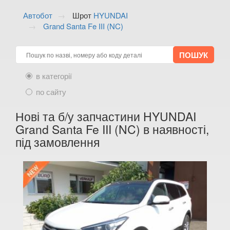
ALFA ROMEO
keyboard_arrow_down
Автобот
Шрот
HYUNDAI
Grand Santa Fe III (NC)
AUDI
keyboard_arrow_down
BMW
keyboard_arrow_down
CITROEN
keyboard_arrow_down
в категорії
FIAT
по сайту
keyboard_arrow_down
FORD
Нові та б/у запчастини HYUNDAI
keyboard_arrow_down
Grand Santa Fe III (NC) в наявності,
HONDA
keyboard_arrow_down
під замовлення
HYUNDAI
keyboard_arrow_down
Coupe III (GK)
Genesis I (BH)
Getz (TB)