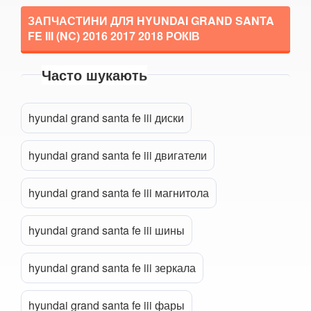
ЗАПЧАСТИНИ ДЛЯ HYUNDAI GRAND SANTA
LANCIA
keyboard_arrow_down
FE III (NC)
2016 2017 2018
РОКІВ
LAND ROVER
keyboard_arrow_down
Часто шукають
LEXUS
keyboard_arrow_down
Прикріпити файл
attach_file
MG
keyboard_arrow_down
hyundai grand santa fe iii диски
MASERATI
keyboard_arrow_down
hyundai grand santa fe iii двигатели
MAZDA
keyboard_arrow_down
hyundai grand santa fe iii магнитола
MERCEDES-BENZ
keyboard_arrow_down
MINI
keyboard_arrow_down
hyundai grand santa fe iii шины
MITSUBISHI
keyboard_arrow_down
hyundai grand santa fe iii зеркала
NISSAN
keyboard_arrow_down
hyundai grand santa fe iii фары