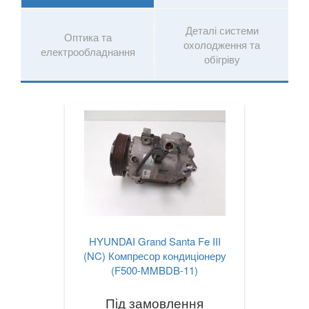
TESLA
keyboard_arrow_down
Деталі системи
Оптика та
TOYOTA
keyboard_arrow_down
охолодження та
електрообладнання
обігріву
VOLKSWAGEN
keyboard_arrow_down
VOLVO
keyboard_arrow_down
В наявності!
keyboard_arrow_down
HYUNDAI Grand Santa Fe III
(NC) Компресор кондиціонеру
(F500-MMBDB-11)
Під замовлення