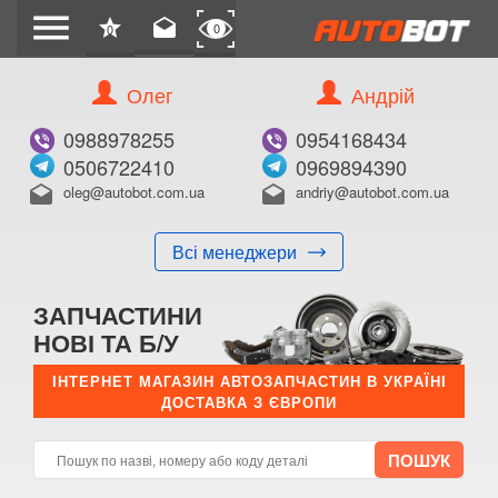
menu
star
drafts
0
0
Олег
Андрій
0988978255
0954168434
0506722410
0969894390
oleg@autobot.com.ua
andriy@autobot.com.ua
drafts
drafts
Всі менеджери
ЗАПЧАСТИНИ
НОВІ ТА Б/У
ІНТЕРНЕТ МАГАЗИН АВТОЗАПЧАСТИН В УКРАЇНІ
ДОСТАВКА З ЄВРОПИ