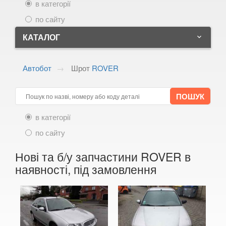
в категорії
по сайту
КАТАЛОГ
keyboard_arrow_down
ALFA ROMEO
keyboard_arrow_down
Автобот
Шрот
ROVER
AUDI
keyboard_arrow_down
BMW
keyboard_arrow_down
в категорії
CITROEN
keyboard_arrow_down
по сайту
FIAT
keyboard_arrow_down
Нові та б/у запчастини ROVER в
FORD
keyboard_arrow_down
наявності, під замовлення
HONDA
keyboard_arrow_down
HYUNDAI
keyboard_arrow_down