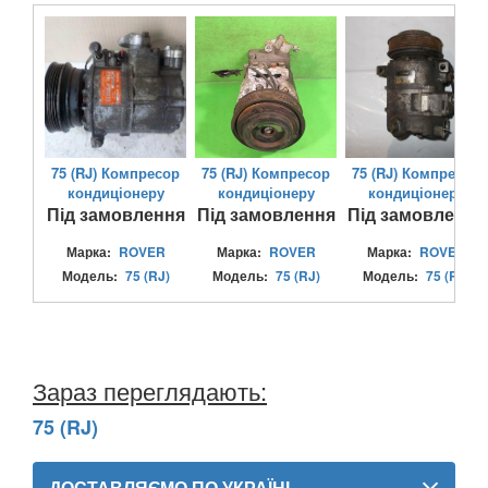
MITSUBISHI
keyboard_arrow_down
NISSAN
keyboard_arrow_down
OPEL
keyboard_arrow_down
PEUGEOT
keyboard_arrow_down
75 (RJ) Компресор
75 (RJ) Компресор
75 (RJ) Компресор
кондиціонеру
кондиціонеру
кондиціонеру
PORSCHE
keyboard_arrow_down
Під замовлення
Під замовлення
Під замовлення
RENAULT
keyboard_arrow_down
Марка:
ROVER
Марка:
ROVER
Марка:
ROVER
Модель:
75 (RJ)
Модель:
75 (RJ)
Модель:
75 (RJ)
ROVER
keyboard_arrow_down
25 (RF)
45 (RT)
Зараз переглядають:
75 (RJ)
75 (RJ)
SAAB
keyboard_arrow_down
ДОСТАВЛЯЄМО ПО УКРАЇНІ