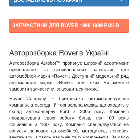
SEAT
keyboard_arrow_down
SKODA
keyboard_arrow_down
ЗАПЧАСТИНИ ДЛЯ ROVER
1998 1999
РОКІВ
SMART
keyboard_arrow_down
SUBARU
keyboard_arrow_down
Авторозборка Rover
в Україні
SUZUKI
keyboard_arrow_down
Авторозборка Autobot™ пропонує широкий асортимент
оригінальних та неоригінальних запчастин для
TESLA
keyboard_arrow_down
автомобілей марки «
Rover
». Доступний модельний ряд
автомобілей марки «
Rover
» для яких Ви можете
TOYOTA
keyboard_arrow_down
замовити запчастини, знаходиться нижче.
Rover
Company
–
британська автомобілебудівна
VOLKSWAGEN
keyboard_arrow_down
компанія, а сьогодні й торгівельна марка, що входить у
склад автоконцерну
Ford
з 2005 року. Компанія
VOLVO
keyboard_arrow_down
продовжувала свою роботу більш ніж 100 років
починаючи з 1887 року. Компанія спеціалізується на
В наявності!
keyboard_arrow_down
випуску легкових автомобілей, мотоциклів, легкових
вантажівок, а також двигунів та їх компонентів. За свою