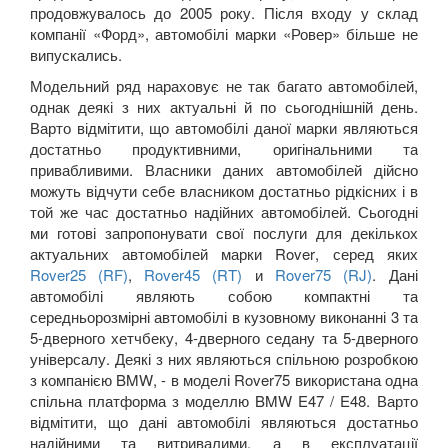
продовжувалось до 2005 року. Після входу у склад
компанії «Форд», автомобілі марки «Ровер» більше не
випускались.
Модельний ряд нараховує не так багато автомобілей,
однак деякі з них актуальні й по сьогоднішній день.
Варто відмітити, що автомобілі даної марки являються
достатньо продуктивними, оригінальними та
привабливими. Власники даних автомобілей дійсно
можуть відчути себе власником достатньо рідкісних і в
той же час достатньо надійних автомобілей. Сьогодні
ми готові запропонувати свої послуги для декількох
актуальних автомобілей марки
Rover
, серед яких
Rover
25 (
RF
)
,
Rover
45 (
RT
)
и
Rover
75 (
RJ
)
. Дані
автомобілі являють собою компактні та
середньорозмірні автомобілі в кузовному виконанні 3 та
5-дверного хетчбеку, 4-дверного седану та 5-дверного
універсалу. Деякі з них являються спільною розробкою
з компанією
BMW
, - в моделі
Rover
75 використана одна
спільна платформа з моделлю
BMW
E
47 /
E
48.
Варто
відмітити, що дані автомобілі являються достатньо
надійними та витривалими, а в експлуатації