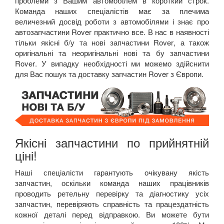
проблеми з Вашим автомобілем в короткий строк.
Команда наших спеціалістів має за плечима
величезний досвід роботи з автомобілями і знає про
автозапчастини
Rover
практично все. В нас в наявності
тільки якісні б/у та нові запчастини
Rover
, а також
оригінальні та неоригінальні нові та бу запчастини
Rover
. У випадку необхідності ми можемо здійснити
для Вас пошук та доставку запчастин
Rover
з Європи.
Якісні запчастини по прийнятній
ціні!
Наші спеціалісти гарантують очікувану якість
запчастин, оскільки команда наших працівників
проводить ретельну перевірку та діагностику усіх
запчастин, перевіряють справність та працездатність
кожної деталі перед відправкою. Ви можете бути