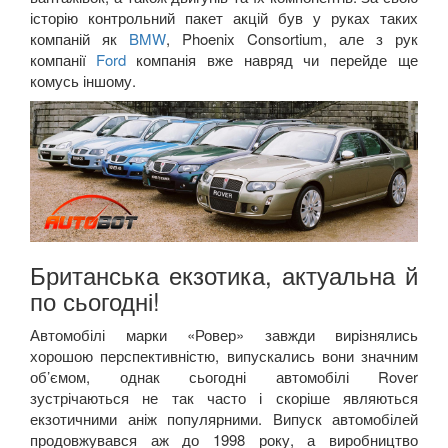
історію контрольний пакет акцій був у руках таких
компаній як
BMW
,
Phoenix
Consortium
, але з рук
компанії
Ford
компанія вже навряд чи перейде ще
комусь іншому.
Британська екзотика, актуальна й
по сьогодні!
Автомобілі марки «Ровер» завжди вирізнялись
хорошою перспективністю, випускались вони значним
об’ємом, однак сьогодні автомобілі
Rover
зустрічаються не так часто і скоріше являються
екзотичними аніж популярними. Випуск автомобілей
продовжувався аж до 1998 року, а виробництво