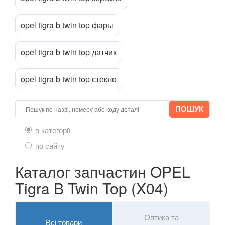
Mokka
Mokka X
opel tigra b twin top фары
Movano B (X62)
opel tigra b twin top датчик
Signum
opel tigra b twin top стекло
Speedster
Tigra A (S93)
Tigra B Twin Top (X04)
в категорії
по сайту
Vectra C
Каталог запчастин OPEL
Zafira A (F75)
Tigra B Twin Top (X04)
Zafira B (A05)
Zafira C (P12)
Оптика та
Всі товари