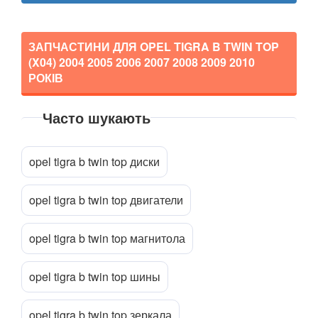
Corsa C (F08, F68)
Corsa D
ЗАПЧАСТИНИ ДЛЯ OPEL TIGRA B TWIN TOP
Corsa E
(X04)
2004 2005 2006 2007 2008 2009 2010
РОКІВ
Crossland X
Часто шукають
Frontera B (6B)
Прикріпити файл
attach_file
GT
opel tigra b twin top диски
Grandland X
opel tigra b twin top двигатели
Insignia A
Insignia B
opel tigra b twin top магнитола
Meriva A
opel tigra b twin top шины
Meriva B
opel tigra b twin top зеркала