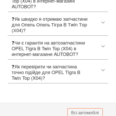
Top (X04) в інтернет-магазині
AUTOBOT?
❓Як швидко я отримаю запчастини
для Опель Опель Тігра B Тwin Тop
(Х04)?
❓Чи є гарантія на автозапчастини
OPEL Tigra B Twin Top (X04) в
интернет-магазине AUTOBOT?
❓Як перевірити чи запчастина
точно підійде для OPEL Tigra B
Twin Top (X04)?
Всі автомобілі