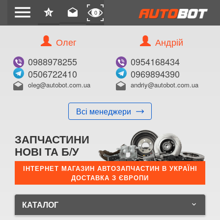
menu
star
drafts
0
0
Олег
Андрій
0988978255
0954168434
0506722410
0969894390
oleg@autobot.com.ua
andriy@autobot.com.ua
drafts
drafts
Всі менеджери
ЗАПЧАСТИНИ
НОВІ ТА Б/У
ІНТЕРНЕТ МАГАЗИН АВТОЗАПЧАСТИН В УКРАЇНІ
ДОСТАВКА З ЄВРОПИ
КАТАЛОГ
keyboard_arrow_down