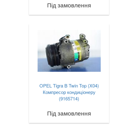
Під замовлення
TOYOTA
keyboard_arrow_down
VOLKSWAGEN
keyboard_arrow_down
VOLVO
keyboard_arrow_down
В наявності!
keyboard_arrow_down
OPEL Tigra B Twin Top (X04)
Компресор кондиціонеру
(9165714)
Під замовлення