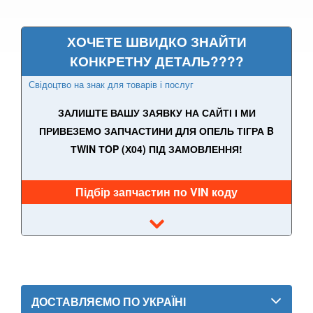
Adam
ХОЧЕТЕ ШВИДКО ЗНАЙТИ
Agila A (H00)
КОНКРЕТНУ ДЕТАЛЬ????
Agila B
Свідоцтво на знак для товарів і послуг
ЗАЛИШТЕ ВАШУ ЗАЯВКУ НА САЙТІ І МИ
Antara (L07)
ПРИВЕЗЕМО ЗАПЧАСТИНИ ДЛЯ ОПЕЛЬ ТІГРА B
Astra H (L48, L08, L35, L67, L69)
ТWIN ТOP (Х04) ПІД ЗАМОВЛЕННЯ!
Astra J (GTC, OPC)
Підбір запчастин по VIN коду
Astra K
Cascada
Combo C
Combo D
ДОСТАВЛЯЄМО ПО УКРАЇНІ