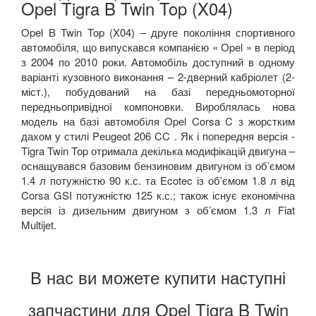
Opel Tigra B Twin Top (X04)
Opel B Twin Top (X04) – друге покоління спортивного
автомобіля, що випускався компанією « Opel » в період
з 2004 по 2010 роки. Автомобіль доступний в одному
варіанті кузовного виконання – 2-дверний кабріолет (2-
міст.), побудований на базі передньомоторної
передньопривідної компоновки. Вироблялась нова
модель на базі автомобіля Opel Corsa C з жорстким
дахом у стилі Peugeot 206 CC . Як і попередня версія -
Tigra Twin Top отримала декілька модифікацій двигуна –
оснащувався базовим бензиновим двигуном із об’ємом
1.4 л потужністю 90 к.с. та Ecotec із об’ємом 1.8 л від
Corsa GSI потужністю 125 к.с.; також існує економічна
версія із дизельним двигуном з об’ємом 1.3 л Fiat
Multijet.
В нас ви можете купити наступні
запчастини для Opel Tigra B Twin