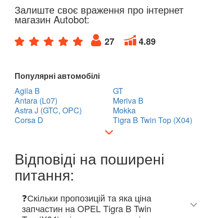
Залиште своє враження про інтернет
магазин Autobot:
27
4.89
Популярні автомобілі
Agila B
GT
Antara (L07)
Meriva B
Astra J (GTC, OPC)
Mokka
Corsa D
Tigra B Twin Top (X04)
Відповіді на поширені
питання:
❓Скільки пропозицій та яка ціна
запчастин на OPEL Tigra B Twin