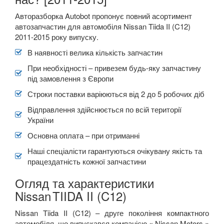
Quest IV (RE52)
Авторазборка Autobot пропонує повний асортимент
Skyline X (R34)
автозапчастин для автомобіля Nissan Tiida II (C12)
2011-2015 року випуску.
Skyline XI (V35)
В наявності велика кількість запчастин
Skyline XII (V36)
При необхідності – привезем будь-яку запчастину
під замовлення з Європи
TIIDA II (C12)
Строки поставки варіюються від 2 до 5 робочих діб
Titan I (P32, TA60)
Відправлення здійснюється по всій території
України
X-Trail I (T30)
Основна оплата – при отриманні
X-Trail II (T31)
Наші спеціалісти гарантуються очікувану якість та
працездатність кожної запчастини
X-Trail III (T32)
Огляд та характеристики
OPEL
keyboard_arrow_down
Nissan
TIIDA II (C12)
PEUGEOT
keyboard_arrow_down
Nissan Tiida II (C12) – друге покоління компактного
автомобіля, що випускався компанією « Nissan Motors »