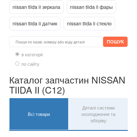
nissan tiida ii зеркала
nissan tiida ii фары
GT-R (R35)
nissan tiida ii датчик
nissan tiida ii стекло
Interstar (T35)
Interstar (X70)
Juke (F15, F15E)
в категорії
Kubistar (X76)
по сайту
Murano (Z50)
Каталог запчастин NISSAN
TIIDA II (C12)
Micra IV (K13)
Micra V (K14)
Деталі системи
Note I (E11)
Всі товари
охолодження та
обігріву
Note II (E12)