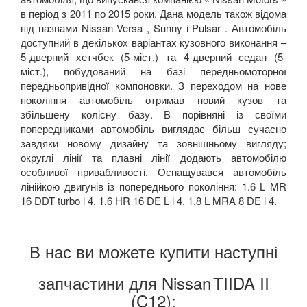
PORSCHE
keyboard_arrow_down
в період з 2011 по 2015 роки. Дана модель також відома
під назвами Nissan Versa , Sunny і Pulsar . Автомобіль
RENAULT
keyboard_arrow_down
доступний в декількох варіантах кузовного виконання –
5-дверний хетчбек (5-міст.) та 4-дверний седан (5-
ROVER
keyboard_arrow_down
міст.), побудований на базі передньомоторної
передньопривідної компоновки. З переходом на нове
SAAB
keyboard_arrow_down
покоління автомобіль отримав новий кузов та
збільшену колісну базу. В порівняні із своїми
SEAT
keyboard_arrow_down
попередниками автомобіль виглядає більш сучасно
завдяки новому дизайну та зовнішньому вигляду;
SKODA
keyboard_arrow_down
округлі лінії та плавні лінії додають автомобілю
особливої привабливості. Оснащувався автомобіль
SMART
keyboard_arrow_down
лінійкою двигунів із попереднього покоління: 1.6 L MR
16 DDT turbo l 4, 1.6 HR 16 DE L l 4, 1.8 L MRA 8 DE l 4.
SUBARU
keyboard_arrow_down
SUZUKI
keyboard_arrow_down
В нас ви можете купити наступні
TESLA
keyboard_arrow_down
запчастини для Nissan
TIIDA II
TOYOTA
(C12):
keyboard_arrow_down