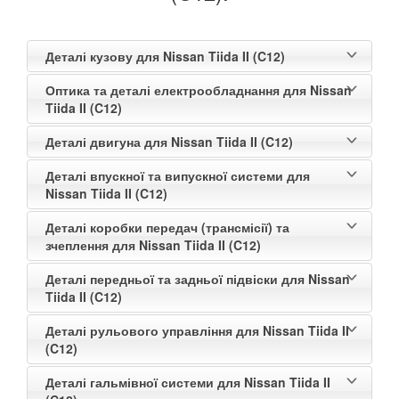
VOLKSWAGEN
keyboard_arrow_down
Деталі кузову для Nissan Tiida II (C12)
VOLVO
keyboard_arrow_down
Оптика та деталі електрообладнання для Nissan
В наявності!
keyboard_arrow_down
Tiida II (C12)
Деталі двигуна для Nissan Tiida II (C12)
Деталі впускної та випускної системи для
Nissan Tiida II (C12)
Деталі коробки передач (трансмісії) та
зчеплення для Nissan Tiida II (C12)
Деталі передньої та задньої підвіски для Nissan
Tiida II (C12)
Деталі рульового управління для Nissan Tiida II
(C12)
Деталі гальмівної системи для Nissan Tiida II