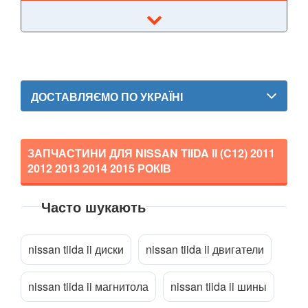
370Z V (Z34)
Armada
Cube I (Z10)
ДОСТАВЛЯЄМО ПО УКРАЇНІ
Cube II (Z11)
Cube III (Z12)
ЗАПЧАСТИНИ ДЛЯ NISSAN TIIDA II (C12)
2011
Frontier II (D22)
2012 2013 2014 2015
РОКІВ
Frontier II (D22 Navara)
Часто шукають
Frontier II (NP-300)
Прикріпити файл
attach_file
nissan tiida ii диски
nissan tiida ii двигатели
Frontier III (D40)
Frontier III (D40 Navara)
nissan tiida ii магнитола
nissan tiida ii шины
Frontier IV (D23)