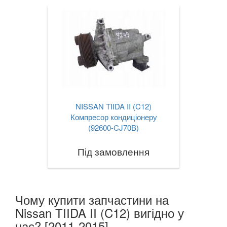
NV200 (M20)
Navara (D23M)
Pathfinder II (R50)
Pathfinder III (R51)
Patrol V (Y61)
Pixo (UA0)
NISSAN TIIDA II (C12)
Компресор кондиціонеру
Pulsar
(92600-CJ70B)
Qashqai I (J10)
Під замовлення
Qashqai+2 (J10)
Qashqai II (J11)
Чому купити запчастини на
Nissan TIIDA II (C12) вигідно у
Quest III (V42)
нас? [2011-2015]