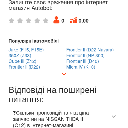
Залиште своє враження про інтернет
магазин Autobot:
0
0.00
Популярні автомобілі
Juke (F15, F15E)
Frontier II (D22 Navara)
350Z (Z33)
Frontier II (NP-300)
Cube III (Z12)
Frontier III (D40)
Frontier II (D22)
Micra IV (K13)
Відповіді на поширені
питання:
❓Скільки пропозицій та яка ціна
запчастин на NISSAN TIIDA II
(C12) в інтернет-магазині