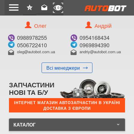
menu
star
drafts
0
0
Олег
Андрій
0988978255
0954168434
0506722410
0969894390
oleg@autobot.com.ua
andriy@autobot.com.ua
drafts
drafts
Всі менеджери
ЗАПЧАСТИНИ
НОВІ ТА Б/У
ІНТЕРНЕТ МАГАЗИН АВТОЗАПЧАСТИН В УКРАЇНІ
ДОСТАВКА З ЄВРОПИ
КАТАЛОГ
keyboard_arrow_down