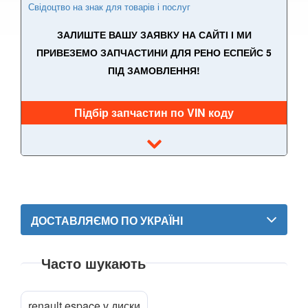
Свідоцтво на знак для товарів і послуг
PEUGEOT
keyboard_arrow_down
ЗАЛИШТЕ ВАШУ ЗАЯВКУ НА САЙТІ І МИ
ПРИВЕЗЕМО ЗАПЧАСТИНИ ДЛЯ РЕНО ЕСПЕЙС 5
PORSCHE
keyboard_arrow_down
ПІД ЗАМОВЛЕННЯ!
RENAULT
keyboard_arrow_down
Підбір запчастин по VIN коду
Captur (J5)
Clio III (BR, CR, KR)
Clio IV (BK, KH, J5)
Duster (FE, HS)
ДОСТАВЛЯЄМО ПО УКРАЇНІ
Fluence (L3, B3)
Espace IV (JK0)
Часто шукають
Grand Espace IV (JK0)
renault espace v диски