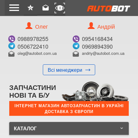
menu
star
drafts
0
0
Олег
Андрій
0988978255
0954168434
0506722410
0969894390
oleg@autobot.com.ua
andriy@autobot.com.ua
drafts
drafts
Всі менеджери
ЗАПЧАСТИНИ
НОВІ ТА Б/У
ІНТЕРНЕТ МАГАЗИН АВТОЗАПЧАСТИН В УКРАЇНІ
ДОСТАВКА З ЄВРОПИ
КАТАЛОГ
keyboard_arrow_down