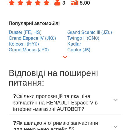
3
5.00
Популярні автомобілі
Duster (FE, HS)
Grand Scenic III (JZ0)
Grand Espace IV (JK0)
Twingo II (CN0)
Koleos I (HY0)
Kadjar
Grand Modus (JP0)
Captur (J5)
Відповіді на поширені
питання:
❓Скільки пропозицій та яка ціна
запчастин на RENAULT Espace V в
інтернет-магазині AUTOBOT?
❓Як швидко я отримаю запчастини
для Рено Рено еспейс 5?