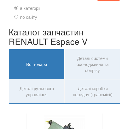
Megane IV
в категорії
Modus (JP0)
по сайту
Grand Modus (JP0)
Каталог запчастин
Sandero II Stepway (B8)
RENAULT Espace V
Grand Scenic II (JM)
Деталі системи
Scenic III (JZ0)
Всі товари
охолодження та
обігріву
Grand Scenic III (JZ0)
Scenic IV
Деталі рульового
Деталі коробки
управління
передач (трансмісії)
Grand Scenic IV
Twingo II (CN0)
Twingo III (X07)