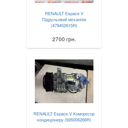
TOYOTA
keyboard_arrow_down
RENAULT Espace V
VOLKSWAGEN
keyboard_arrow_down
Підрульовий механізм
(479452615R)
VOLVO
keyboard_arrow_down
2700 грн.
В наявності!
keyboard_arrow_down
RENAULT Espace V Компресор
кондиціонеру (926006266R)