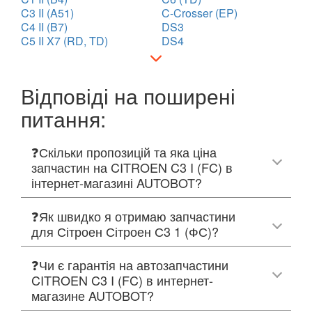
C3 II (A51)
C-Crosser (EP)
C4 II (B7)
DS3
C5 II X7 (RD, TD)
DS4
Відповіді на поширені
питання:
❓Скільки пропозицій та яка ціна
запчастин на CITROEN C3 I (FC) в
інтернет-магазині AUTOBOT?
❓Як швидко я отримаю запчастини
для Сітроен Сітроен С3 1 (ФС)?
❓Чи є гарантія на автозапчастини
CITROEN C3 I (FC) в интернет-
магазине AUTOBOT?