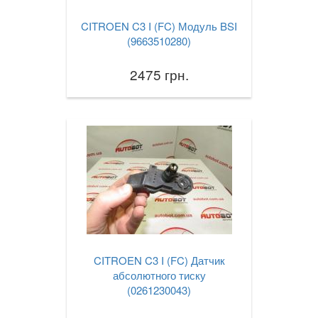
SUZUKI
CITROEN C3 I (FC) Модуль BSI
(9663510280)
TESLA
2475 грн.
TOYOTA
VOLKSWAGEN
VOLVO
В наявності!
CITROEN C3 I (FC) Датчик
абсолютного тиску
(0261230043)