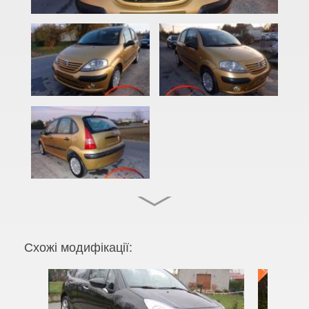
C3 Pluriel (HB)
C3 Picasso (SH)
C4 I (LC, LA)
C4 I Picasso (UD)
C4 I Grand Picasso (UD)
C4 II (B7)
C4 II Picasso (B78)
C4 II Grand Picasso (B78)
C4 Aircross
Схожі модифікації:
C4 Cactus I
C4 Cactus II