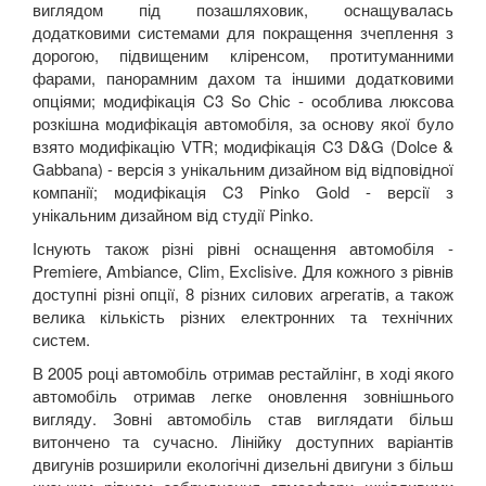
виглядом під позашляховик, оснащувалась
додатковими системами для покращення зчеплення з
дорогою, підвищеним кліренсом, протитуманними
фарами, панорамним дахом та іншими додатковими
опціями; модифікація C3 So Chic - особлива люксова
розкішна модифікація автомобіля, за основу якої було
взято модифікацію VTR; модифікація C3 D&G (Dolce &
Gabbana) - версія з унікальним дизайном від відповідної
компанії; модифікація C3 Pinko Gold - версії з
унікальним дизайном від студії Pinko.
Існують також різні рівні оснащення автомобіля -
Premiere, Ambiance, Clim, Exclisive. Для кожного з рівнів
доступні різні опції, 8 різних силових агрегатів, а також
велика кількість різних електронних та технічних
систем.
В 2005 році автомобіль отримав рестайлінг, в ході якого
автомобіль отримав легке оновлення зовнішнього
вигляду. Зовні автомобіль став виглядати більш
витончено та сучасно. Лінійку доступних варіантів
двигунів розширили екологічні дизельні двигуни з більш