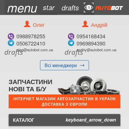
menu
star
drafts
0
0
Олег
Андрій
0988978255
0954168434
0506722410
0969894390
oleg@autobot.com.ua
andriy@autobot.com.ua
drafts
drafts
Всі менеджери
ЗАПЧАСТИНИ
НОВІ ТА Б/У
ІНТЕРНЕТ МАГАЗИН АВТОЗАПЧАСТИН В УКРАЇНІ
ДОСТАВКА З ЄВРОПИ
keyboard_arrow_down
КАТАЛОГ