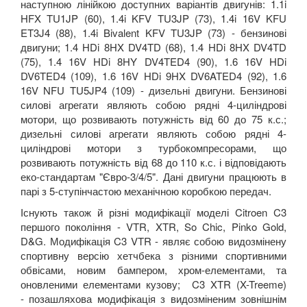
наступною лінійкою доступних варіантів двигунів: 1.1i
HFX TU1JP (60), 1.4i KFV TU3JP (73), 1.4i 16V KFU
ET3J4 (88), 1.4i Bivalent KFV TU3JP (73) - бензинові
двигуни; 1.4 HDi 8HX DV4TD (68), 1.4 HDi 8HX DV4TD
(75), 1.4 16V HDi 8HY DV4TED4 (90), 1.6 16V HDi
DV6TED4 (109), 1.6 16V HDi 9HX DV6ATED4 (92), 1.6
16V NFU TU5JP4 (109) - дизельні двигуни. Бензинові
силові агрегати являють собою рядні 4-циліндрові
мотори, що розвивають потужність від 60 до 75 к.с.;
дизельні силові агрегати являють собою рядні 4-
циліндрові мотори з турбокомпресорами, що
розвивають потужність від 68 до 110 к.с. і відповідають
еко-стандартам "Євро-3/4/5". Дані двигуни працюють в
парі з 5-ступінчастою механічною коробкою передач.
Існують також й різні модифікації моделі Citroen C3
першого покоління - VTR, XTR, So Chic, Pinko Gold,
D&G. Модифікація C3 VTR - являє собою видозмінену
спортивну версію хетчбека з різними спортивними
обвісами, новим бампером, хром-елементами, та
оновленими елементами кузову; C3 XTR (X-Treeme)
- позашляхова модифікація з видозміненим зовнішнім