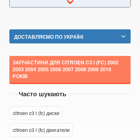
DS7 Crossback
Nemo
SpaceTourer
ДОСТАВЛЯЄМО ПО УКРАЇНІ
Xsara II (N0, N1, N2)
Xsara II Picasso (N68)
ЗАПЧАСТИНИ ДЛЯ CITROEN C3 I (FC)
2002
2003 2004 2005 2006 2007 2008 2009 2010
FIAT
РОКІВ
FORD
Часто шукають
HONDA
attach_file
Прикріпити файл
HYUNDAI
citroen c3 i (fc) диски
JAGUAR
citroen c3 i (fc) двигатели
JEEP