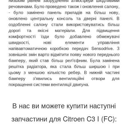
низьким рівнем забруднення атмосфери шкідливими
речовинами. Було проведено також і оновлення салону,
- було замінено панель приладів на більш нову,
оновлено центральну консоль та дверні панелі. В
оздобленні салону стали використовуватись більш
дорогі та якісні матеріали. Для підвищення
комфортності їзди було добавлено обмежувачі
швидкості, нові елементи управління
напівавтоматичною коробкою передач Sensodrive. З
зовнішніх змін варто відмітити появу нового переднього
бамперу, який став більш рел'єфним. Була замінена
решітка радіатора, яка стала більш ширшою і при
цьому з меншою кількістю ребер. В нижній частині
бамперу з'явились вентиляційні отвори для
покращення системи вентиляції двигуна.
В нас ви можете купити наступні
запчастини для Citroen C3 I (FC):