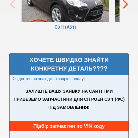
C5 I X40 (DC, DE)
C5 I X40 (RC, RE)
C3 II (A51)
C5 II X7 (RD, TD)
C6 (TD)
C8 (EA, EB)
ХОЧЕТЕ ШВИДКО ЗНАЙТИ
КОНКРЕТНУ ДЕТАЛЬ????
C-Crosser (EP)
Свідоцтво на знак для товарів і послуг
C-Elysee II
ЗАЛИШТЕ ВАШУ ЗАЯВКУ НА САЙТІ І МИ
DS3
ПРИВЕЗЕМО ЗАПЧАСТИНИ ДЛЯ СІТРОЕН С3 1 (ФС)
ПІД ЗАМОВЛЕННЯ!
DS4
DS4 Crossback
Підбір запчастин по VIN коду
DS5