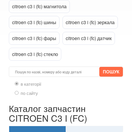
citroen c3 i (fc) магнитола
KIA
LANCIA
citroen c3 i (fc) шины
citroen c3 i (fc) зеркала
LAND ROVER
citroen c3 i (fc) фары
citroen c3 i (fc) датчик
LEXUS
citroen c3 i (fc) стекло
MG
MASERATI
MAZDA
в категорії
по сайту
MERCEDES-BENZ
Каталог запчастин
MINI
CITROEN C3 I (FC)
MITSUBISHI