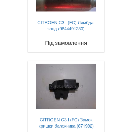
CITROEN C3 I (FC) Лямбда-
зонд (9644491280)
Під замовлення
CITROEN C3 I (FC) Замок
кришки багажника (871982)