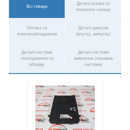
NISSAN
Деталі кузова та
Всі товари
елементи салону
OPEL
PEUGEOT
Оптика та
Деталі двигуна
електрообладнання
(впуску, випуску)
PORSCHE
RENAULT
Деталі системи
Деталі системи
охолодження та
живлення (паливна
ROVER
обігріву
система)
SAAB
SEAT
SKODA
SMART
SUBARU