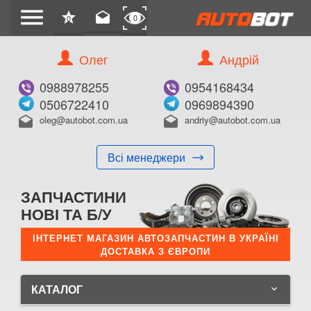
menu
star
drafts
0
0
Олег
Андрій
0988978255
0954168434
0506722410
0969894390
oleg@autobot.com.ua
andriy@autobot.com.ua
drafts
drafts
Всі менеджери
ЗАПЧАСТИНИ
НОВІ ТА Б/У
ІНТЕРНЕТ МАГАЗИН АВТОЗАПЧАСТИН В УКРАЇНІ
ДОСТАВКА З ЄВРОПИ
КАТАЛОГ
keyboard_arrow_down