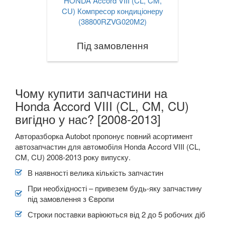
HONDA Accord VIII (CL, CM,
TESLA
CU) Компресор кондиціонеру
keyboard_arrow_down
(38800RZVG020M2)
TOYOTA
keyboard_arrow_down
Під замовлення
VOLKSWAGEN
keyboard_arrow_down
VOLVO
keyboard_arrow_down
Чому купити запчастини на
В наявності!
keyboard_arrow_down
Honda Accord VIII (CL, CM, CU)
вигідно у нас? [2008-2013]
Авторазборка Autobot пропонує повний асортимент
автозапчастин для автомобіля Honda Accord VІIІ (CL,
CM, CU) 2008-2013 року випуску.
В наявності велика кількість запчастин
При необхідності – привезем будь-яку запчастину
під замовлення з Європи
Строки поставки варіюються від 2 до 5 робочих діб