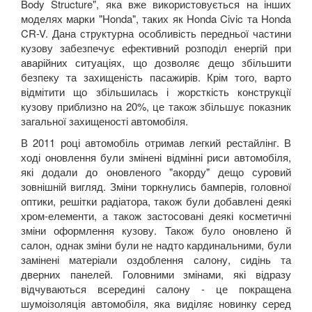
Body Structure", яка вже використовується на інших
моделях марки "Honda", таких як Honda Civic та Honda
CR-V. Дана структурна особливість передньої частини
кузову забезпечує ефективний розподіл енергій при
аварійних ситуаціях, що дозволяє дещо збільшити
безпеку та захищеність пасажирів. Крім того, варто
відмітити що збільшилась і жорсткість конструкції
кузову приблизно на 20%, це також збільшує показник
загальної захищеності автомобіля.
В 2011 році автомобіль отримав легкий рестайлінг. В
ході оновлення були змінені відмінні риси автомобіля,
які додали до оновленого "акорду" дещо суровий
зовнішній вигляд. Зміни торкнулись бамперів, головної
оптики, решітки радіатора, також були добавлені деякі
хром-елементи, а також застосовані деякі косметичні
зміни оформлення кузову. Також було оновлено й
салон, однак зміни були не надто кардинальними, були
замінені матеріали оздоблення салону, сидінь та
дверних панелей. Головними змінами, які відразу
відчуваються всередині салону - це покращена
шумоізоляція автомобіля, яка виділяє новинку серед