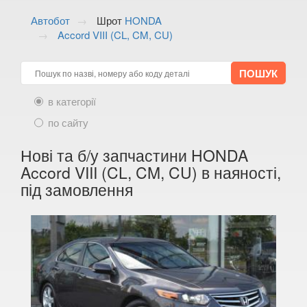
ALFA ROMEO
keyboard_arrow_down
Автобот
Шрот
HONDA
Accord VIII (CL, CM, CU)
AUDI
keyboard_arrow_down
BMW
keyboard_arrow_down
CITROEN
keyboard_arrow_down
в категорії
FIAT
по сайту
keyboard_arrow_down
FORD
Нові та б/у запчастини HONDA
keyboard_arrow_down
Accord VIII (CL, CM, CU) в наяності,
HONDA
keyboard_arrow_down
під замовлення
Accord VI (CG, CL, CF, CH)
Accord VII (CL, CM, CN)
Accord VIII (CL, CM, CU)
Accord IX