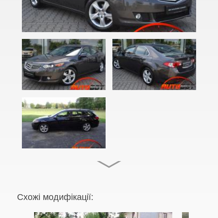
City III SX8 (EG, 3A2, 3A3)
City IV ZX (GD3, GD8, GD9)
City V (GM2, GM3)
City VI (GM6)
Civic VI (EJ, EK, EM, MB, MC)
Civic Type R I (EK9)
Civic VII (EU, ES, EP, EM)
Civic Type R II (EP3)
Civic VIII (FD, FK, FN)
Civic Type R III (FD, FN)
Схожі модифікації:
Civic IX (FK, FB, FG)