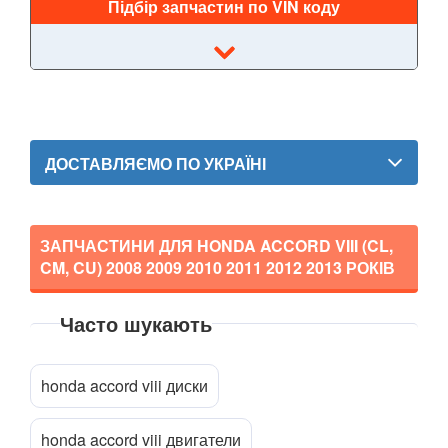
Підбір запчастин по VIN коду
Legend III (KA9)
Legend IV (KB1)
Odyssey II (RA6-RA9)
Odyssey III (RB1-RB2)
ДОСТАВЛЯЄМО ПО УКРАЇНІ
Odyssey IV (RB3-RB4)
S2000 I (AP1)
ЗАПЧАСТИНИ ДЛЯ HONDA ACCORD VIII (CL,
CM, CU)
2008 2009 2010 2011 2012 2013
РОКІВ
S2000 II (AP2)
HYUNDAI
keyboard_arrow_down
Часто шукають
JAGUAR
keyboard_arrow_down
Прикріпити файл
attach_file
honda accord viii диски
JEEP
keyboard_arrow_down
honda accord viii двигатели
KIA
keyboard_arrow_down