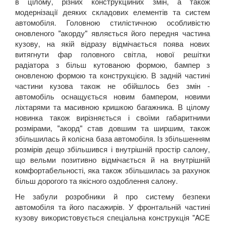
в цілому, різних конструкційних змін, а також
модернізації деяких складових елементів та систем
автомобіля. Головною стилістичною особливістю
оновленого "акорду" являється його передня частина
кузову, на якій відразу відмічається поява нових
витягнути фар головного світла, нової решітки
радіатора з більш кутованою формою, бампер з
оновленою формою та конструкцією. В задній частині
частини кузова також не обійшлось без змін -
автомобіль оснащується новим бампером, новими
ліхтарями та масивною кришкою багажника. В цілому
новинка також вирізняється і своїми габаритними
розмірами, "акорд" став довшим та ширшим, також
збільшилась й колісна база автомобіля. Із збільшенням
розмірів дещо збільшився і внутрішній простір салону,
що вельми позитивно відмічається й на внутрішній
комфортабельності, яка також збільшилась за рахунок
більш дорогого та якісного оздоблення салону.
Не забули розробники й про систему безпеки
автомобіля та його пасажирів. У фронтальній частині
кузову використовується спеціальна конструкція "ACE