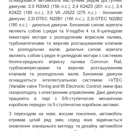
двигунів: 2.0 R20A3 (156 л.с.), 2.4 K24Z3 (201 л.с.), 2.4
K24Z2 (185 л.с.), 3.5 V6 J35Z2 (275 л.с.) - бензинові
двигуни; 2.2i-DTEC N22B1 (150 л.с.), 2.2i-DTEC N22B2
(180 л.с.) - дизельні двигуни. Бензинові силові агрегати
являють собою L-рядні та V-подібні 4 та 6-циліндрові
інжекторні мотори з розподіленим вприском палива,
турбонагнітачами та верхнім розташуванням клапанів
та розподільчих валів; дизельні силові агрегати
являють собою L-рядні 4-циліндрові мотори з системою
безпосереднього вприску палива Common Rail,
турбокомпресорами та верхнім розташуванням
клапанів та розподільчих валів. Бензинові двигуни
оснащуються інтелектуальною системою i-VTEC
(Variable valve Timing and lift Electronic Control) зміни фаз
газорозподілу з електронним управлінням. Дані двигуни
працюють в парі з 5/6-ступінчатою механічною
коробкою передач та 5-ступінчатою коробкою автомат.
З переходом на нове, восьме покоління, автомобіль
отримав цілий ряд змін, серед яких відмічається
оновлення зовнішнього вигляду та дизайну автомобіля