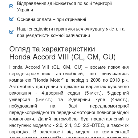
Відправлення здійснюється по всій території
України
Основна оплата – при отриманні
Наші спеціалісти гарантуються очікувану якість та
працездатність кожної запчастини
Огляд та характеристики
Honda Accord VIII (CL, CM, CU)
Honda Accord VІIІ (CL, CM, CU) – восьме покоління
середньорозмірних автомобілей, що випускались
компанією "Honda Motor" в період з 2008 по 2013 рік.
Автомобіль доступний в декількох варіантах кузовного
виконання - 4-дверний седан (5-міст.), 5-дверний
універсал (5-міст.) та 2-дверний купе (4-міст.),
побудований на базі передньомоторної
передньопривідної та передньомоторної повнопривідної
компоновки. Даний автомобіль був представлений в
наступних моделях - 2.0, 2.4, 3.5, 2.2i-DTEC, а також їх
варіаціях. В залежності від моделі та комплектації
оснащувався автомобіль наступним рядом доступних