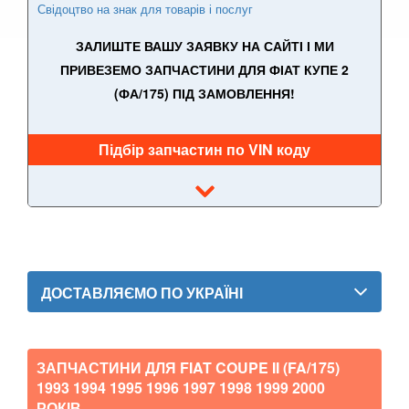
Свідоцтво на знак для товарів і послуг
Panda III (319)
ЗАЛИШТЕ ВАШУ ЗАЯВКУ НА САЙТІ І МИ
Punto II (188)
ПРИВЕЗЕМО ЗАПЧАСТИНИ ДЛЯ ФІАТ КУПЕ 2
(ФА/175) ПІД ЗАМОВЛЕННЯ!
Punto III (199)
Grande Punto (199)
Підбір запчастин по VIN коду
Punto Evo I (199)
Punto Evo II (199)
Qubo (255)
Scudo II (270)
ДОСТАВЛЯЄМО ПО УКРАЇНІ
Sedici (189)
Stilo (192)
ЗАПЧАСТИНИ ДЛЯ FIAT COUPE II (FA/175)
1993 1994 1995 1996 1997 1998 1999 2000
Strada (178E)
РОКІВ