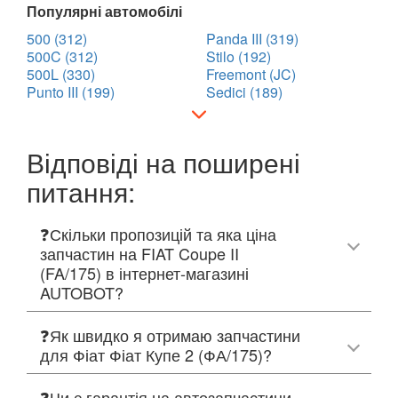
Популярні автомобілі
500 (312)
Panda III (319)
500C (312)
Stilo (192)
500L (330)
Freemont (JC)
Punto III (199)
Sedici (189)
Відповіді на поширені
питання:
❓Скільки пропозицій та яка ціна
запчастин на FIAT Coupe II
(FA/175) в інтернет-магазині
AUTOBOT?
❓Як швидко я отримаю запчастини
для Фіат Фіат Купе 2 (ФА/175)?
❓Чи є гарантія на автозапчастини