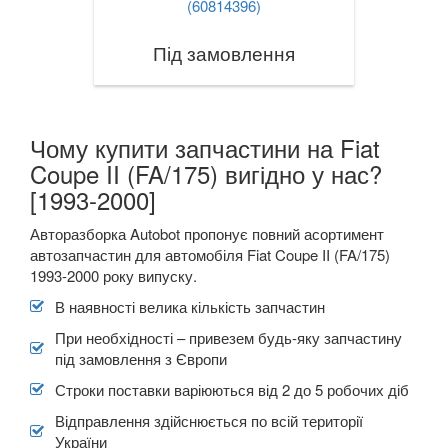
(60814396)
RENAULT
keyboard_arrow_down
Під замовлення
ROVER
keyboard_arrow_down
SAAB
keyboard_arrow_down
SEAT
keyboard_arrow_down
Чому купити запчастини на Fiat
Coupe II (FA/175) вигідно у нас?
SKODA
keyboard_arrow_down
[1993-2000]
SMART
keyboard_arrow_down
Авторазборка Autobot пропонує повний асортимент
автозапчастин для автомобіля Fiat Coupe II (FA/175)
SUBARU
keyboard_arrow_down
1993-2000 року випуску.
SUZUKI
keyboard_arrow_down
В наявності велика кількість запчастин
При необхідності – привезем будь-яку запчастину
TESLA
keyboard_arrow_down
під замовлення з Європи
TOYOTA
keyboard_arrow_down
Строки поставки варіюються від 2 до 5 робочих діб
Відправлення здійснюється по всій території
VOLKSWAGEN
keyboard_arrow_down
України