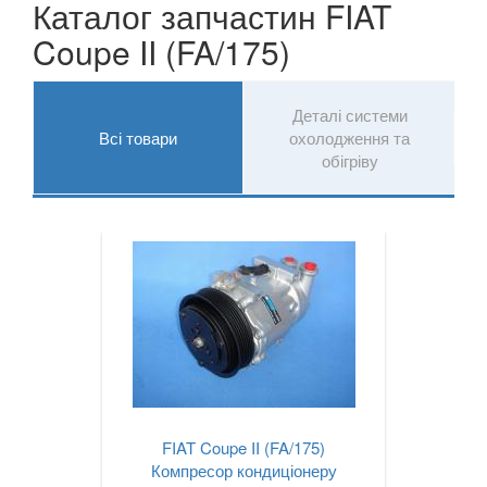
Каталог запчастин FIAT
MG
Coupe II (FA/175)
keyboard_arrow_down
MASERATI
keyboard_arrow_down
Деталі системи
MAZDA
keyboard_arrow_down
Всі товари
охолодження та
обігріву
MERCEDES-BENZ
keyboard_arrow_down
MINI
keyboard_arrow_down
MITSUBISHI
keyboard_arrow_down
NISSAN
keyboard_arrow_down
OPEL
keyboard_arrow_down
PEUGEOT
keyboard_arrow_down
FIAT Coupe II (FA/175)
PORSCHE
keyboard_arrow_down
Компресор кондиціонеру