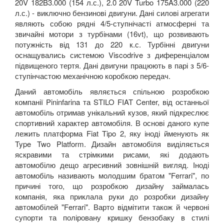
20V 182B3.000 (154 л.с.), 2.0 20V Turbo 175A3.000 (220
л.с.) - виключно бензинові двигуни. Дані силові агрегати
являють собою рядні 4/5-ступнічасті атмосферні та
звичайні мотори з турбінами (16vt), що розвивають
потужність від 131 до 220 к.с. Турбінні двигуни
оснащувались системою Viscodrive з диференціалом
підвищеного тертя. Дані двигуни працюють в парі з 5/6-
ступінчастою механічною коробкою передач.
Даний автомобіль являється спільною розробкою
компанії Pininfarina та STILO FIAT Center, від останньої
автомобіль отримав унікальний кузов, який підкреслює
спортивний характер автомобіля. В основі даного купе
лежить платформа Fiat Tipo 2, яку іноді йменують як
Type Two Platform. Дизайн автомобіля виділяється
яскравими та стрімкими рисами, які додають
автомобілю дещо агресивний зовнішній вигляд. Іноді
автомобіль називають молодшим братом "Ferrari", по
причині того, що розробкою дизайну займалась
компанія, яка приклала руки до розробки дизайну
автомобілей "Ferrari". Варто відмітити також й червоні
супорти та поліровану кришку бензобаку в стилі