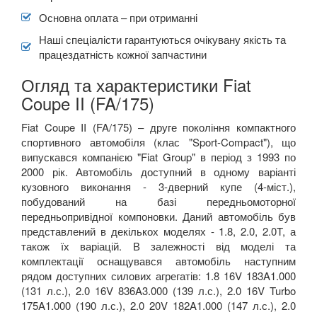
VOLVO
Основна оплата – при отриманні
keyboard_arrow_down
Наші спеціалісти гарантуються очікувану якість та
В наявності!
keyboard_arrow_down
працездатність кожної запчастини
Огляд та характеристики Fiat
Coupe II (FA/175)
Fiat Coupe II (FA/175) – друге покоління компактного
спортивного автомобіля (клас "Sport-Compact"), що
випускався компанією "Fiat Group" в період з 1993 по
2000 рік. Автомобіль доступний в одному варіанті
кузовного виконання - 3-дверний купе (4-міст.),
побудований на базі передньомоторної
передньопривідної компоновки. Даний автомобіль був
представлений в декількох моделях - 1.8, 2.0, 2.0T, а
також їх варіацій. В залежності від моделі та
комплектації оснащувався автомобіль наступним
рядом доступних силових агрегатів: 1.8 16V 183A1.000
(131 л.с.), 2.0 16V 836A3.000 (139 л.с.), 2.0 16V Turbo
175A1.000 (190 л.с.), 2.0 20V 182A1.000 (147 л.с.), 2.0