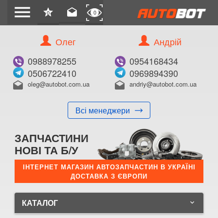
menu
star
drafts
0
0
Олег
Андрій
0988978255
0954168434
0506722410
0969894390
oleg@autobot.com.ua
andriy@autobot.com.ua
drafts
drafts
Всі менеджери
ЗАПЧАСТИНИ
НОВІ ТА Б/У
ІНТЕРНЕТ МАГАЗИН АВТОЗАПЧАСТИН В УКРАЇНІ
ДОСТАВКА З ЄВРОПИ
КАТАЛОГ
keyboard_arrow_down