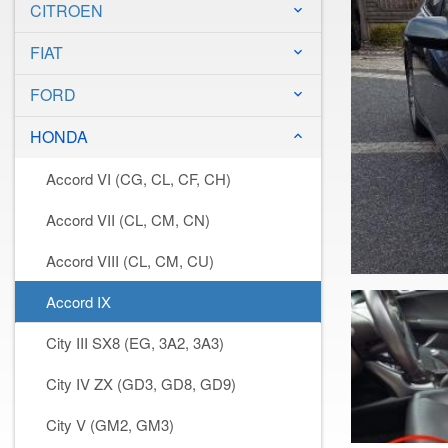
CITROEN
keyboard_arrow_down
FIAT
keyboard_arrow_down
FORD
keyboard_arrow_down
HONDA
keyboard_arrow_down
Accord VI (CG, CL, CF, CH)
Accord VII (CL, CM, CN)
Accord VIII (CL, CM, CU)
Accord IX
City III SX8 (EG, 3A2, 3A3)
City IV ZX (GD3, GD8, GD9)
City V (GM2, GM3)