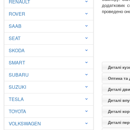
RENAULT
keyboard_arrow_down
додаткових с
проведено оно
ROVER
keyboard_arrow_down
SAAB
keyboard_arrow_down
SEAT
keyboard_arrow_down
SKODA
keyboard_arrow_down
SMART
keyboard_arrow_down
Деталі куз
SUBARU
keyboard_arrow_down
Оптика та
SUZUKI
keyboard_arrow_down
Деталі дви
TESLA
keyboard_arrow_down
Деталі впу
TOYOTA
Деталі кор
keyboard_arrow_down
Деталі пер
VOLKSWAGEN
keyboard_arrow_down