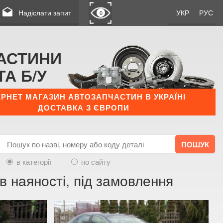
drafts
Надіслати запит
УКР
РУС
0
АСТИНИ
ТА Б/У
ЕРНЕТ МАГАЗИН АВТОЗАПЧАСТИН В УКРАЇНІ
ДОСТАВКА З ЄВРОПИ
в категорії
по сайту
в наяності, під замовлення