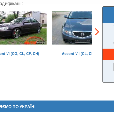
одифікації:
rd VI (CG, CL, CF, CH)
Accord VII (CL, CM, CN)
ЄМО ПО УКРАЇНІ