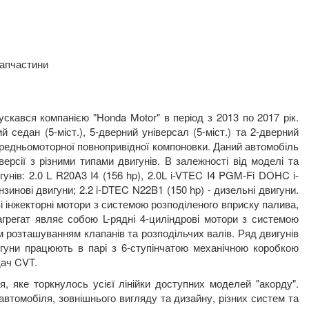
запчастини
скався компанією "Honda Motor" в період з 2013 по 2017 рік.
 седан (5-міст.), 5-дверний універсал (5-міст.) та 2-дверний
передньомоторної повнопривідної компоновки. Даний автомобіль
версії з різними типами двигунів. В залежності від моделі та
нів: 2.0 L R20A3 I4 (156 hp), 2.0L i-VTEC I4 PGM-Fi DOHC i-
ензинові двигуни; 2.2 i-DTEC N22B1 (150 hp) - дизельні двигуни.
ві інжекторні мотори з системою розподіленого вприску палива,
агрегат являє собою L-рядні 4-циліндрові мотори з системою
розташуванням клапанів та розподільчих валів. Ряд двигунів
гуни працюють в парі з 6-ступінчатою механічною коробкою
дач CVT.
, яке торкнулось усієї лінійки доступних моделей "акорду".
автомобіля, зовнішнього вигляду та дизайну, різних систем та