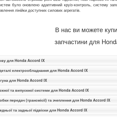
истем було оновлено адаптивний круіз-контроль, систему запо
влення лінійки доступних силових агрегатів.
В нас ви можете купи
запчастини для Honda
ову для Honda Accord IX
 деталі електрообладнання для Honda Accord IX
гуна для Honda Accord IX
скної та випускної системи для Honda Accord IX
обки передач (трансмісії) та зчеплення для Honda Accord IX
едньої та задньої підвіски для Honda Accord IX