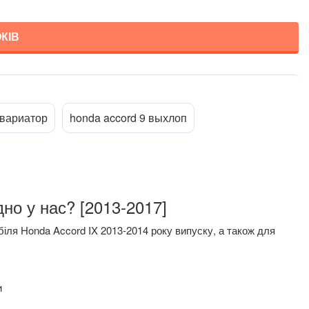
КІВ
Прикріпити файл
ttach_file
 вариатор
honda accord 9 выхлоп
но у нас? [2013-2017]
іля Honda Accord IX 2013-2014 року випуску, а також для
и