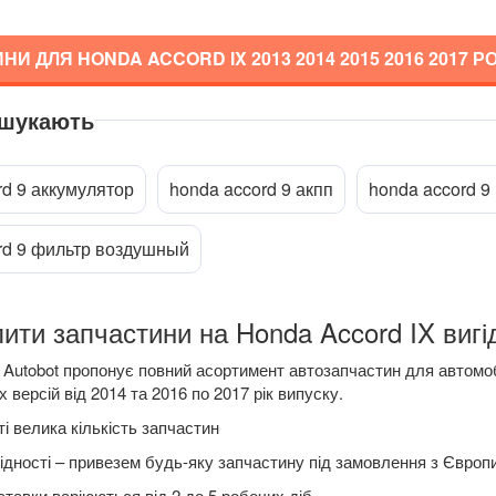
НИ ДЛЯ HONDA ACCORD IX
2013 2014 2015 2016 2017
РО
 шукають
a
rd 9 аккумулятор
honda accord 9 акпп
honda accord 9
rd 9 фильтр воздушный
ити запчастини на Honda Accord IX вигід
Autobot пропонує повний асортимент автозапчастин для автомоб
 версій від 2014 та 2016 по 2017 рік випуску.
і велика кількість запчастин
ідності – привезем будь-яку запчастину під замовлення з Європ
ставки варіюються від 2 до 5 робочих діб