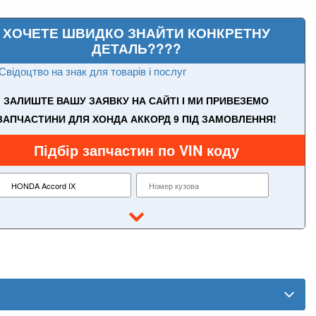
ХОЧЕТЕ ШВИДКО ЗНАЙТИ КОНКРЕТНУ
ДЕТАЛЬ????
Свідоцтво на знак для товарів і послуг
ЗАЛИШТЕ ВАШУ ЗАЯВКУ НА САЙТІ І МИ ПРИВЕЗЕМО
ЗАПЧАСТИНИ ДЛЯ ХОНДА АККОРД 9 ПІД ЗАМОВЛЕННЯ!
Підбір запчастин по VIN коду
Accord VIII (CL, CM, CU)