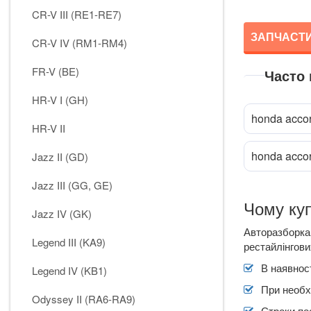
CR-V III (RE1-RE7)
ЗАПЧАСТИ
CR-V IV (RM1-RM4)
FR-V (BE)
Часто
HR-V I (GH)
honda acco
HR-V II
honda acco
Jazz II (GD)
Jazz III (GG, GE)
Чому куп
Jazz IV (GK)
Авторазборка 
Legend III (KA9)
рестайлінгових
В наявност
Legend IV (KB1)
При необх
Odyssey II (RA6-RA9)
Строки по