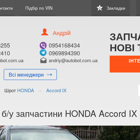
star
нтакти
Підбір по VIN
Закладки
0
Андрій
ЗАПЧ
НОВІ 
8255
0954168434
2410
0969894390
bot.com.ua
drafts
andriy@autobot.com.ua
ІНТ
Всі менеджери
Шрот
HONDA
Accord IX
 б/у запчастини HONDA Accord IX 