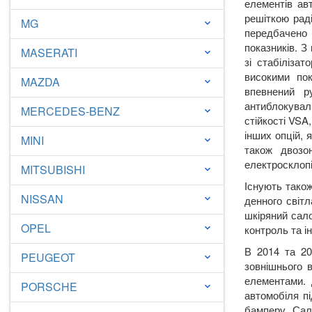
елементів ав
решіткою рад
MG
keyboard_arrow_down
передбачено 
показників. З
MASERATI
keyboard_arrow_down
зі стабіліза
високими пок
MAZDA
keyboard_arrow_down
впевнений р
антиблокувал
MERCEDES-BENZ
keyboard_arrow_down
стійкості VSA
інших опцій, 
MINI
keyboard_arrow_down
також двозон
електросклопі
MITSUBISHI
keyboard_arrow_down
Існують також
NISSAN
keyboard_arrow_down
денного світл
шкіряний сало
OPEL
keyboard_arrow_down
контроль та і
В 2014 та 20
PEUGEOT
keyboard_arrow_down
зовнішнього в
елементами. 
PORSCHE
keyboard_arrow_down
автомобіля п
бамперу. Сало