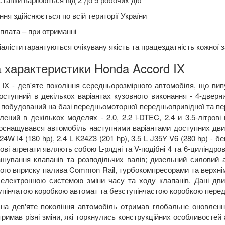
ня здійснюється по всій території України
плата – при отриманні
алісти гарантуються очікувану якість та працездатність кожної 
 характеристики Honda Accord IX
IX - дев'яте покоління середньорозмірного автомобіля, що випу
ступний в декількох варіантах кузовного виконання - 4-дверний
), побудований на базі передньомоторної передньопривідної та 
ений в декількох моделях - 2.0, 2.2 i-DTEC, 2.4 и 3.5-літрові 
оснащувався автомобіль наступними варіантами доступних двигу
24W I4 (180 hp), 2.4 L K24Z3 (201 hp), 3.5 L J35Y V6 (280 hp) - б
ові агрегати являють собою L-рядні та V-подібні 4 та 6-циліндро
ашування клапанів та розподільчих валів; дизельний силовий 
ого вприску палива Common Rail, турбокомпресорами та верхнім 
електронною системою зміни часу та ходу клапанів. Дані дви
тупінчатою коробкою автомат та безступінчастою коробкою пере
на дев'яте покоління автомобіль отримав глобальне оновлення
римав різні зміни, які торкнулись конструкційних особливостей 