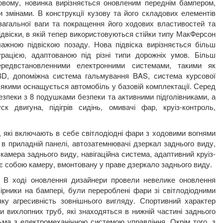
новому, новинка вирізняється оновленим переднім бампером,
 змінами. В конструкції кузову та його складових елементів
агальної ваги та покращення його ходових властивостей та
 підвіски, в якій тепер використовуються стійки типу МакФерсон
чажною підвіскою позаду. Нова підвіска вирізняється більш
урацією, адаптованою під різні типи дорожніх умов. Більш
ередвстановленними електронними системами, такими як
BD, допоміжна система гальмування BAS, система курсової
, якими оснащується автомобіль у базовій комплектації. Серед
безпеки з 8 подушками безпеки та активними підголівниками, а
 двигуна, підігрів сидінь, омивачі фар, круіз-контроль,
m, які включають в себе світлодіодні фари з ходовими вогнями
а в приладній панелі, автозатемнювачі дзеркал заднього виду,
, камера заднього виду, навігаційна система, адаптивний круіз-
яє собою камеру, вмонтовану у праве дзеркало заднього виду.
у. В ході оновлення дизайнери провели невелике оновлення
бірники на бампері, були перероблені фари зі світлодіодними
ку агресивність зовнішнього вигляду. Спортивний характер
вихлопних труб, які знаходяться в нижній частині заднього
льма з електромеханічною системою управління. Окрім того, з