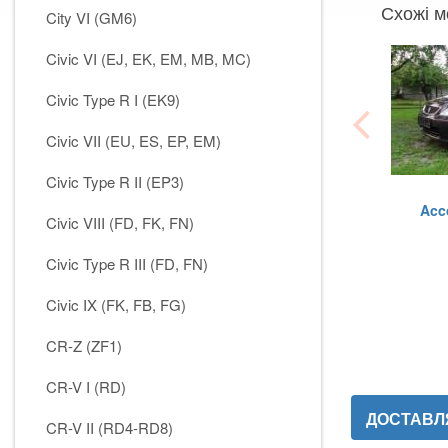
Схожі м
City VI (GM6)
Civic VI (EJ, EK, EM, MB, MC)
Civic Type R I (EK9)
Civic VII (EU, ES, EP, EM)
Civic Type R II (EP3)
Acco
Civic VIII (FD, FK, FN)
Civic Type R III (FD, FN)
Civic IX (FK, FB, FG)
CR-Z (ZF1)
CR-V I (RD)
ДОСТАВЛЯ
CR-V II (RD4-RD8)