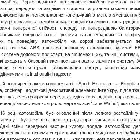
томобіля. Варто відмітити, що зовні автомобіль виглядає по-
іатора, переднім та задніми ліхтарями та різними косметичними
використання легкосплавних конструкцій з метою зменшення з
 внутрішніх змін автомобіля варто відмітити зміни в конструкції
торами поперечної стійкості спереду та попередньою багатори
азниками енергомісткості, різними налаштуванням та конфіг
ух та поведінку автомобіля на дорозі забезпечується п
ьна система ABS, система розподілу гальмівного зусилля E
, система допомоги при старті на підйомах HSA, та інші системи
які входять у базовий пакет поставки варто відмітити систему 
ний клімат-контроль, безключовий доступ, кнопочний запуск
діймачами та інші опцій і гаджети.
 й розширені пакети комплектації - Sport, Executive та Premiu
а, спойлер, додаткові декоративні елементи інтер'єру, підсвітк
н, люк, електропривід передніх сидінь та їх підігрів, парктронік
нноваційна система контролю мертвих зон "Lane Wathc", яка явл
16 році автомобіль був оновлений після легкого рестайлінг
игляду - була змінена решітка радіатора, з'явились повітряза
Дані зміни передньої частини кузову додали автомобілю дея
ідкреслюється новими спортивними трапецевидними патрубками 
н автомобіль отримав різні LED-підсвітки, нові парковочні га