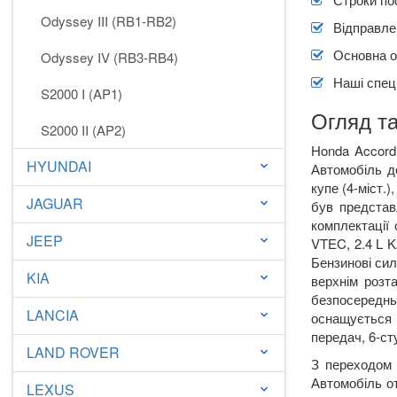
Odyssey III (RB1-RB2)
Відправлен
Основна о
Odyssey IV (RB3-RB4)
Наші спеці
S2000 I (AP1)
Огляд та
S2000 II (AP2)
Honda Accord 
HYUNDAI
keyboard_arrow_down
Автомобіль до
купе (4-міст.
JAGUAR
keyboard_arrow_down
був представл
комплектації 
JEEP
keyboard_arrow_down
VTEC, 2.4 L K
Бензинові сил
KIA
keyboard_arrow_down
верхнім розт
безпосереднь
LANCIA
keyboard_arrow_down
оснащується 
передач, 6-с
LAND ROVER
keyboard_arrow_down
З переходом 
Автомобіль от
LEXUS
keyboard_arrow_down