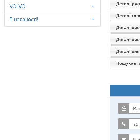
Деталі ру
VOLVO
keyboard_arrow_down
Деталі гал
В наявності!
keyboard_arrow_down
Деталі си
Деталі си
Деталі еле
Пошукові з