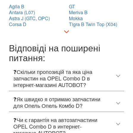
Agila B
GT
Antara (L07)
Meriva B
Astra J (GTC, OPC)
Mokka
Corsa D
Tigra B Twin Top (X04)
Відповіді на поширені
питання:
❓Скільки пропозицій та яка ціна
запчастин на OPEL Combo D в
інтернет-магазині AUTOBOT?
❓Як швидко я отримаю запчастини
для Опель Опель Комбо D?
❓Чи є гарантія на автозапчастини
OPEL Combo D в интернет-
магазине AUTOBOT?