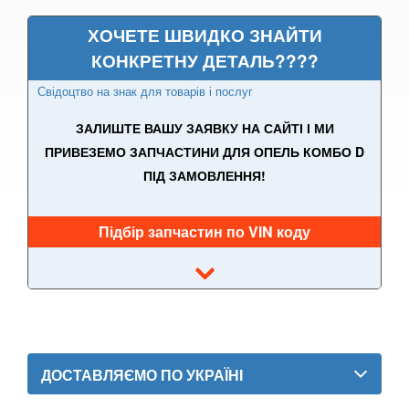
ХОЧЕТЕ ШВИДКО ЗНАЙТИ
Adam
КОНКРЕТНУ ДЕТАЛЬ????
Agila A (H00)
Свідоцтво на знак для товарів і послуг
Agila B
ЗАЛИШТЕ ВАШУ ЗАЯВКУ НА САЙТІ І МИ
Antara (L07)
ПРИВЕЗЕМО ЗАПЧАСТИНИ ДЛЯ ОПЕЛЬ КОМБО D
ПІД ЗАМОВЛЕННЯ!
Astra H (L48, L08, L35, L67, L69)
Astra J (GTC, OPC)
Підбір запчастин по VIN коду
Astra K
Cascada
Combo C
Combo D
ДОСТАВЛЯЄМО ПО УКРАЇНІ