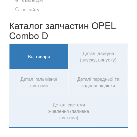
Mokka
по сайту
Mokka X
Каталог запчастин OPEL
Movano B (X62)
Combo D
Signum
Speedster
Деталі двигуна
Всі товари
(впуску, випуску)
Tigra A (S93)
Tigra B Twin Top (X04)
Деталі гальмівної
Деталі передньої та
системи
задньої підвіски
Vectra C
Zafira A (F75)
Деталі системи
живлення (паливна
Zafira B (A05)
система)
Zafira C (P12)