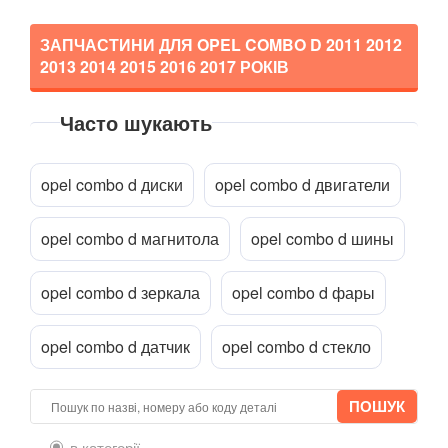
Corsa C (F08, F68)
Corsa D
ЗАПЧАСТИНИ ДЛЯ OPEL COMBO D
2011 2012
2013 2014 2015 2016 2017
РОКІВ
Corsa E
Часто шукають
Crossland X
Прикріпити файл
attach_file
Frontera B (6B)
opel combo d диски
opel combo d двигатели
GT
opel combo d магнитола
opel combo d шины
Grandland X
Insignia A
opel combo d зеркала
opel combo d фары
Insignia B
opel combo d датчик
opel combo d стекло
Meriva A
Meriva B
в категорії