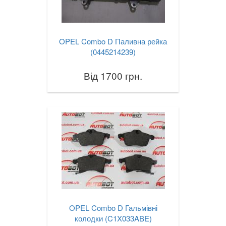
TOYOTA
keyboard_arrow_down
VOLKSWAGEN
keyboard_arrow_down
OPEL Combo D Паливна рейка
(0445214239)
VOLVO
keyboard_arrow_down
В наявності!
Від 1700 грн.
keyboard_arrow_down
OPEL Combo D Гальмівні
колодки (C1X033ABE)