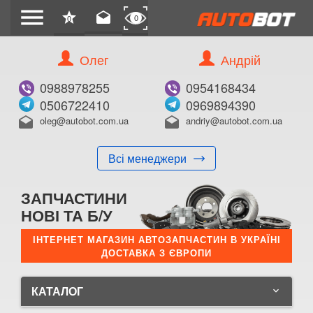
menu
star
drafts
0
0
Олег
Андрій
0988978255
0954168434
0506722410
0969894390
oleg@autobot.com.ua
andriy@autobot.com.ua
drafts
drafts
Всі менеджери
ЗАПЧАСТИНИ
НОВІ ТА Б/У
ІНТЕРНЕТ МАГАЗИН АВТОЗАПЧАСТИН В УКРАЇНІ
ДОСТАВКА З ЄВРОПИ
КАТАЛОГ
keyboard_arrow_down