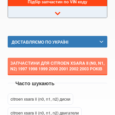
Підбір запчастин по VIN коду
DS7 Crossback
Nemo
SpaceTourer
Xsara II (N0, N1, N2)
ДОСТАВЛЯЄМО ПО УКРАЇНІ
Xsara II Picasso (N68)
FIAT
keyboard_arrow_down
ЗАПЧАСТИНИ ДЛЯ CITROEN XSARA II (N0, N1,
N2)
1997 1998 1999 2000 2001 2002 2003
РОКІВ
FORD
keyboard_arrow_down
HONDA
keyboard_arrow_down
Часто шукають
HYUNDAI
keyboard_arrow_down
Прикріпити файл
attach_file
citroen xsara ii (n0, n1, n2) диски
JAGUAR
keyboard_arrow_down
JEEP
citroen xsara ii (n0, n1, n2) двигатели
keyboard_arrow_down