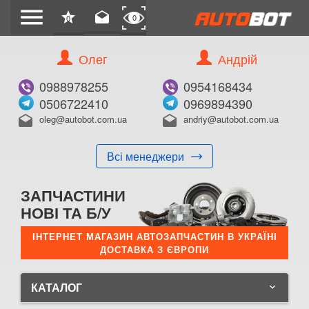
menu
star
drafts
0
0
Олег
Андрій
0988978255
0954168434
0506722410
0969894390
oleg@autobot.com.ua
andriy@autobot.com.ua
drafts
drafts
Всі менеджери
ЗАПЧАСТИНИ
НОВІ ТА Б/У
ІНТЕРНЕТ МАГАЗИН АВТОЗАПЧАСТИН В УКРАЇНІ
ДОСТАВКА З ЄВРОПИ
КАТАЛОГ
keyboard_arrow_down