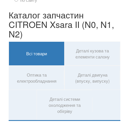
NISSAN
keyboard_arrow_down
Каталог запчастин
OPEL
keyboard_arrow_down
CITROEN Xsara II (N0, N1,
PEUGEOT
keyboard_arrow_down
N2)
PORSCHE
keyboard_arrow_down
RENAULT
keyboard_arrow_down
Деталі кузова та
Всі товари
елементи салону
ROVER
keyboard_arrow_down
SAAB
keyboard_arrow_down
Оптика та
Деталі двигуна
електрообладнання
(впуску, випуску)
SEAT
keyboard_arrow_down
SKODA
keyboard_arrow_down
Деталі системи
охолодження та
SMART
keyboard_arrow_down
обігріву
SUBARU
keyboard_arrow_down