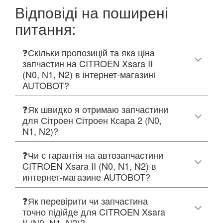
Відповіді на поширені
питання:
❓Скільки пропозицій та яка ціна
запчастин на CITROEN Xsara II
(N0, N1, N2) в інтернет-магазині
AUTOBOT?
❓Як швидко я отримаю запчастини
для Сітроен Сітроен Ксара 2 (N0,
N1, N2)?
❓Чи є гарантія на автозапчастини
CITROEN Xsara II (N0, N1, N2) в
интернет-магазине AUTOBOT?
❓Як перевірити чи запчастина
точно підійде для CITROEN Xsara
II (N0, N1, N2)?