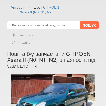
ALFA ROMEO
keyboard_arrow_down
Автобот
Шрот
CITROEN
Xsara II (N0, N1, N2)
AUDI
keyboard_arrow_down
BMW
keyboard_arrow_down
CITROEN
keyboard_arrow_down
в категорії
Berlingo II (B9)
по сайту
C1 I (PM, PN)
Нові та б/у запчастини CITROEN
Xsara II (N0, N1, N2) в наяності, під
C1 II (B4)
замовлення
C2 (JM)
C3 I (FC)
C3 II (A51)
C3 Aircross