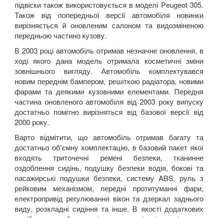
підвіски також використовується в моделі Peugeot 305.
Також від попередньої версії автомобіля новинки
вирізняється й оновленим салоном та видозміненою
передньою частино кузову.
В 2003 році автомобіль отримав незначне оновлення, в
ході якого дана модель отримала косметичні зміни
зовнішнього вигляду. Автомобіль комплектувався
новим переднім бампером, решіткою радіатора, новими
фарами та деякими кузовними елементами. Передня
частина оновленого автомобіля від 2003 року випуску
достатньо помітно вирізняться від базової версії від
2000 року.
Варто відмітити, що автомобіль отримав багату та
достатньо об'ємну комплектацію, в базовий пакет якої
входять триточечні ремені безпеки, тканинне
оздоблення сидінь, подушку безпеки водія, бокові та
пасажирські подушки безпеки, систему ABS, руль з
рейковим механізмом, передні протитуманні фари,
електропривід регулювання вікон та дзеркал заднього
виду, розкладні сидіння та інше. В якості додаткових