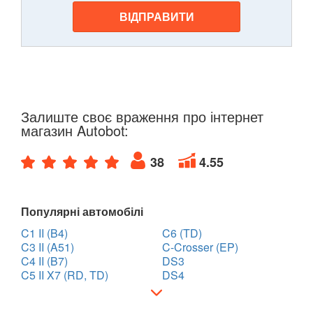
ВІДПРАВИТИ
Залиште своє враження про інтернет
магазин Autobot:
38
4.55
Популярні автомобілі
C1 II (B4)
C6 (TD)
C3 II (A51)
C-Crosser (EP)
C4 II (B7)
DS3
C5 II X7 (RD, TD)
DS4