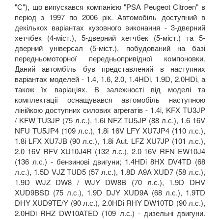
"С"), що випускався компанією "PSA Peugeot Citroen" в
період з 1997 по 2006 рік. Автомобіль доступний в
декількох варіантах кузовного виконання - 3-дверний
хетчбек (4-міст.), 5-дверний хетчбек (5-міст.) та 5-
дверний універсал (5-міст.), побудований на базі
передньомоторної передньопривідної компоновки.
Даний автомбіль був представлений в наступних
варіантах моделей - 1.4, 1.6, 2.0, 1.4HDi, 1.9D, 2.0HDi, а
також їх варіаціях. В залежності від моделі та
комплектації оснащувався автомобіль наступною
лінійкою доступних силових агрегатів - 1.4i, KFX TU3JP
/ KFW TU3JP (75 л.с.), 1.6i NFZ TU5JP (88 л.с.), 1.6 16V
NFU TU5JP4 (109 л.с.), 1.8i 16V LFY XU7JP4 (110 л.с.),
1.8i LFX XU7JB (90 л.с.), 1.8i Aut. LFZ XU7JP (101 л.с.),
2.0 16V RFV XU10J4R (132 л.с.), 2.0 16V RFN EW10J4
(136 л.с.) - бензинові двигуни; 1.4HDi 8HX DV4TD (68
л.с.), 1.5D VJZ TUD5 (57 л.с.), 1.8D A9A XUD7 (58 л.с.),
1.9D WJZ DW8 / WJY DW8B (70 л.с.), 1.9D DHV
XUD9BSD (75 л.с.), 1.9D DJY XUD9A (68 л.с.), 1.9TD
DHY XUD9TE/Y (90 л.с.), 2.0HDi RHY DW10TD (90 л.с.),
2.0HDi RHZ DW10ATED (109 л.с.) - дизельні двигуни.