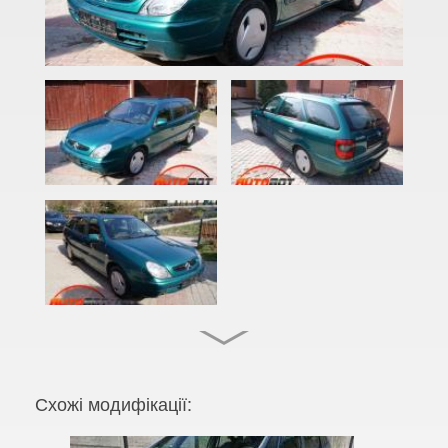
C3 Pluriel (HB)
C3 Picasso (SH)
C4 I (LC, LA)
C4 I Picasso (UD)
C4 I Grand Picasso (UD)
C4 II (B7)
C4 II Picasso (B78)
C4 II Grand Picasso (B78)
C4 Aircross
C4 Cactus I
Схожі модифікації:
C4 Cactus II