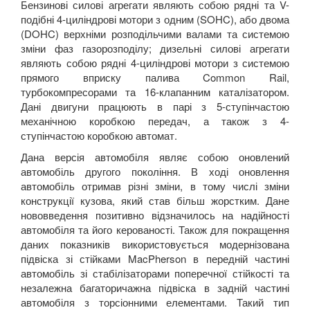
Бензинові силові агрегати являють собою рядні та V-
подібні 4-циліндрові мотори з одним (SOHC), або двома
(DOHC) верхніми розподільчими валами та системою
зміни фаз газорозподілу; дизельні силові агрегати
являють собою рядні 4-циліндрові мотори з системою
прямого вприску палива Common Rail,
турбокомпресорами та 16-клапанним каталізатором.
Дані двигуни працюють в парі з 5-ступінчастою
механічною коробкою передач, а також з 4-
ступінчастою коробкою автомат.
Дана версія автомобіля являє собою оновлений
автомобіль другого покоління. В ході оновлення
автомобіль отримав різні зміни, в тому числі зміни
конструкції кузова, який став більш жорстким. Дане
нововведення позитивно відзначилось на надійності
автомобіля та його керованості. Також для покращення
даних показників використовується модернізована
підвіска зі стійками MacPherson в передній частині
автомобіль зі стабілізаторами поперечної стійкості та
незалежна багаторичажна підвіска в задній частині
автомобіля з торсіонними елементами. Такий тип