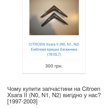
CITROEN Xsara II (N0, N1, N2)
Емблема кришки багажника
(7810L7)
300 грн.
Чому купити запчастини на Citroen
Xsara II (N0, N1, N2) вигідно у нас?
[1997-2003]