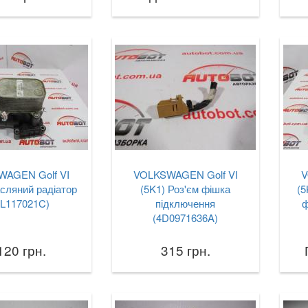
AGEN Golf VI
VOLKSWAGEN Golf VI
V
сляний радіатор
(5K1) Роз'єм фішка
(5
3L117021C)
підключення
ф
(4D0971636A)
120 грн.
315 грн.