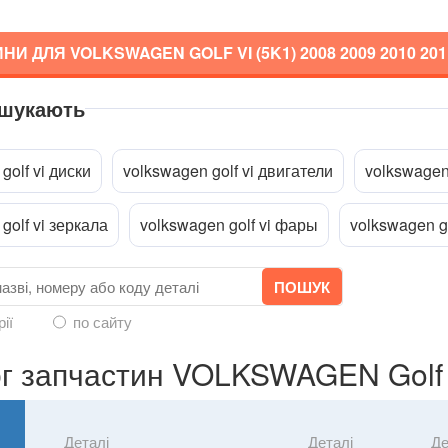
НИ ДЛЯ VOLKSWAGEN GOLF VI (5K1)
2008 2009 2010 201
 шукають
a
golf vi диски
volkswagen golf vi двигатели
volkswagen
golf vi зеркала
volkswagen golf vi фары
volkswagen go
рії
по сайту
г запчастин VOLKSWAGEN Golf 
Деталі
Деталі
Де