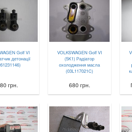
AGEN Golf VI
VOLKSWAGEN Golf VI
V
атчик детонації
(5K1) Радіатор
261231146)
охолодження масла
(03L117021C)
к
80 грн.
680 грн.