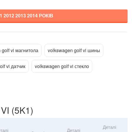
1 2012 2013 2014
РОКІВ
Прикріпити файл
ttach_file
 golf vi магнитола
volkswagen golf vi шины
lf vi датчик
volkswagen golf vi стекло
VI (5K1)
Деталі
талі
Деталі