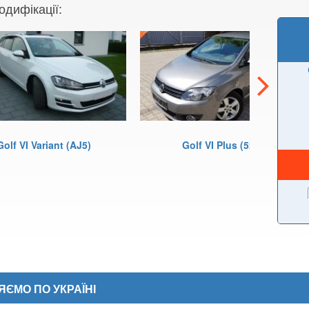
одифікації:
Golf VI Variant (AJ5)
Golf VI Plus (521)
ЄМО ПО УКРАЇНІ