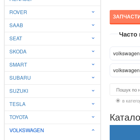
ROVER
keyboard_arrow_down
ЗАПЧАСТИ
SAAB
keyboard_arrow_down
Часто
SEAT
keyboard_arrow_down
SKODA
keyboard_arrow_down
volkswagen 
SMART
keyboard_arrow_down
volkswagen 
SUBARU
keyboard_arrow_down
SUZUKI
keyboard_arrow_down
в катего
TESLA
keyboard_arrow_down
Катало
TOYOTA
keyboard_arrow_down
VOLKSWAGEN
keyboard_arrow_down