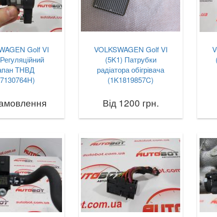
AGEN Golf VI
VOLKSWAGEN Golf VI
V
 Регуляційний
(5K1) Патрубки
апан ТНВД
радіатора обігрівача
57130764H)
(1K1819857C)
замовлення
Від 1200 грн.