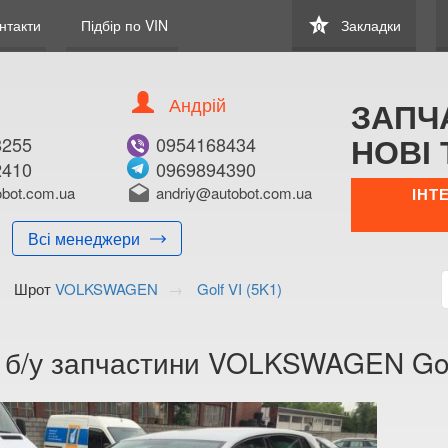
star
нтакти
Підбір по VIN
Закладки
0
Андрій
ЗАПЧ
НОВІ 
8255
0954168434
2410
0969894390
bot.com.ua
drafts
andriy@autobot.com.ua
ІНТ
Всі менеджери
Шрот
VOLKSWAGEN
Golf VI (5K1)
а б/у запчастини VOLKSWAGEN Golf