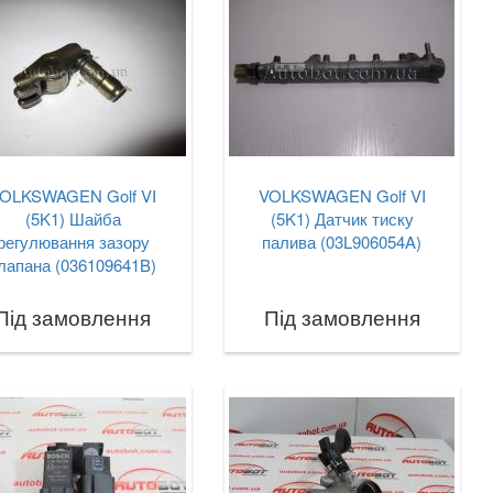
OLKSWAGEN Golf VI
VOLKSWAGEN Golf VI
(5K1) Шайба
(5K1) Датчик тиску
регулювання зазору
палива (03L906054A)
лапана (036109641B)
Під замовлення
Під замовлення