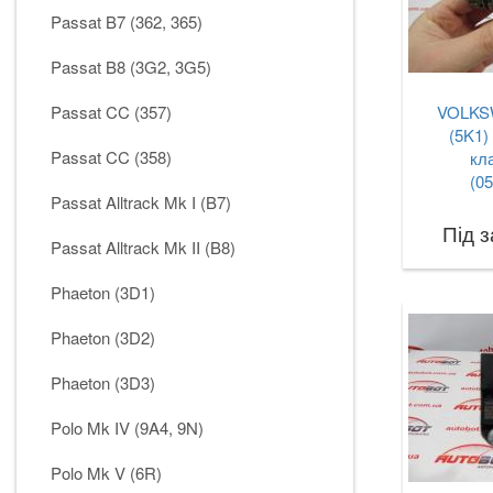
Passat B7 (362, 365)
Passat B8 (3G2, 3G5)
Passat CC (357)
VOLKSW
(5K1)
Passat CC (358)
кл
(0
Passat Alltrack Mk I (B7)
Під 
Passat Alltrack Mk II (B8)
Phaeton (3D1)
Phaeton (3D2)
Phaeton (3D3)
Polo Mk IV (9A4, 9N)
Polo Mk V (6R)