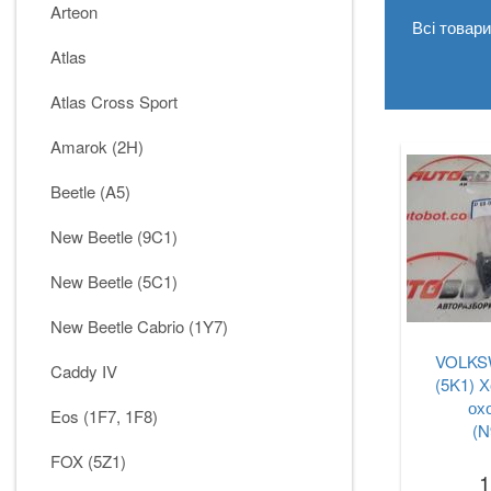
Arteon
Всі товар
Atlas
Atlas Cross Sport
Amarok (2H)
Beetle (A5)
New Beetle (9C1)
New Beetle (5C1)
New Beetle Cabrio (1Y7)
VOLKSW
Caddy IV
(5K1) Х
ох
Eos (1F7, 1F8)
(N
FOX (5Z1)
1