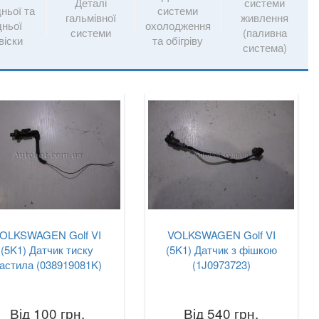
Деталі
системи
ньої та
системи
гальмівної
живлення
дньої
охолодження
системи
(паливна
віски
та обігріву
система)
OLKSWAGEN Golf VI
VOLKSWAGEN Golf VI
(5K1) Датчик тиску
(5K1) Датчик з фішкою
астила (038919081K)
(1J0973723)
Від 100 грн.
Від 540 грн.