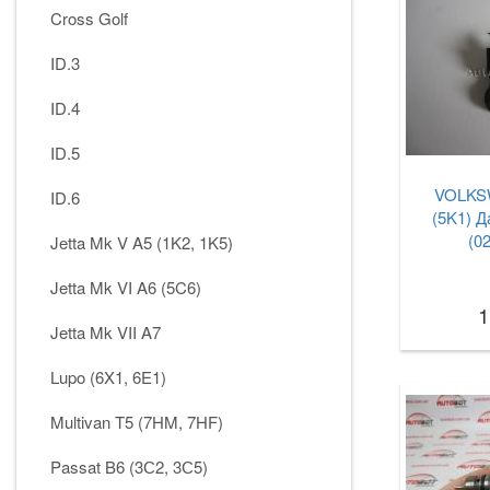
Cross Golf
ID.3
ID.4
ID.5
VOLKSW
ID.6
(5K1) Д
(0
Jetta Mk V A5 (1K2, 1K5)
Jetta Mk VI A6 (5C6)
1
Jetta Mk VII A7
Lupo (6X1, 6E1)
Multivan T5 (7HM, 7HF)
Passat B6 (3С2, 3С5)