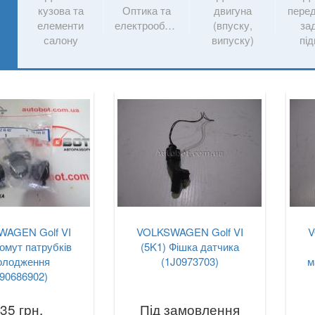
кузова та
Оптика та
двигуна
перед
и
елементи
електрообладнання
(впуску,
за
салону
випуску)
під
AGEN Golf VI
VOLKSWAGEN Golf VI
V
омут патрубків
(5K1) Фішка датчика
олодження
(1J0973703)
м
90686902)
35 грн.
Під замовлення