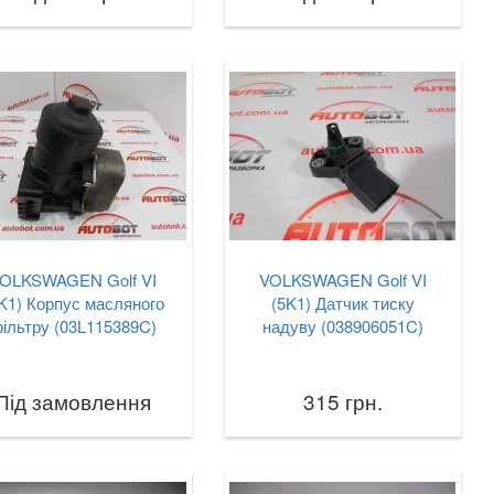
OLKSWAGEN Golf VI
VOLKSWAGEN Golf VI
K1) Корпус масляного
(5K1) Датчик тиску
ільтру (03L115389C)
надуву (038906051C)
Під замовлення
315 грн.