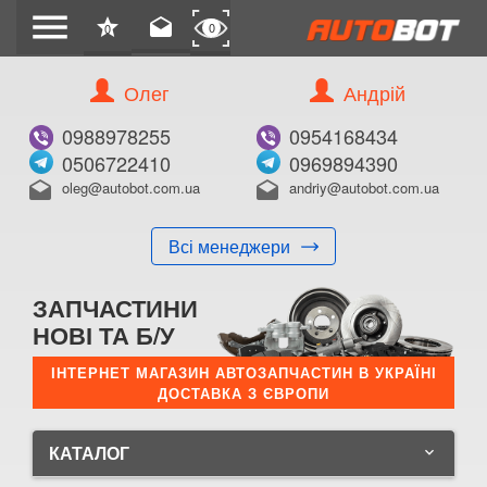
menu
star
drafts
0
0
Олег
Андрій
0988978255
0954168434
0506722410
0969894390
oleg@autobot.com.ua
andriy@autobot.com.ua
drafts
drafts
Всі менеджери
ЗАПЧАСТИНИ
НОВІ ТА Б/У
ІНТЕРНЕТ МАГАЗИН АВТОЗАПЧАСТИН В УКРАЇНІ
ДОСТАВКА З ЄВРОПИ
КАТАЛОГ
keyboard_arrow_down