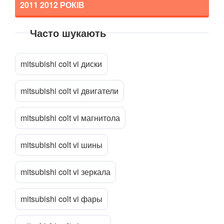
2011 2012
РОКІВ
SUZUKI
keyboard_arrow_down
TESLA
keyboard_arrow_down
Часто шукають
Прикріпити файл
attach_file
TOYOTA
keyboard_arrow_down
mitsubishi colt vi диски
VOLKSWAGEN
keyboard_arrow_down
VOLVO
mitsubishi colt vi двигатели
keyboard_arrow_down
В наявності!
keyboard_arrow_down
mitsubishi colt vi магнитола
mitsubishi colt vi шины
mitsubishi colt vi зеркала
mitsubishi colt vi фары