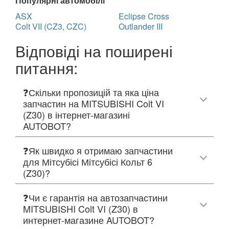
Популярні автомобілі
ASX
Eclipse Cross
Colt VII (CZ3, CZC)
Outlander III
Відповіді на поширені
питання:
❓Скільки пропозицій та яка ціна
запчастин на MITSUBISHI Colt VI
(Z30) в інтернет-магазині
AUTOBOT?
❓Як швидко я отримаю запчастини
для Мітсубісі Мітсубісі Кольт 6
(Z30)?
❓Чи є гарантія на автозапчастини
MITSUBISHI Colt VI (Z30) в
интернет-магазине AUTOBOT?