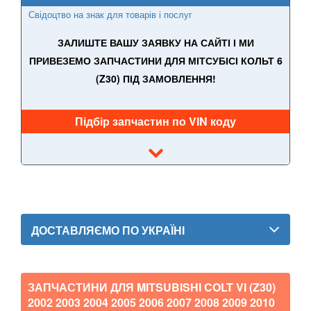
Свідоцтво на знак для товарів і послуг
OPEL
keyboard_arrow_down
ЗАЛИШТЕ ВАШУ ЗАЯВКУ НА САЙТІ І МИ
PEUGEOT
keyboard_arrow_down
ПРИВЕЗЕМО ЗАПЧАСТИНИ ДЛЯ МІТСУБІСІ КОЛЬТ 6
(Z30) ПІД ЗАМОВЛЕННЯ!
PORSCHE
keyboard_arrow_down
RENAULT
keyboard_arrow_down
Підбір запчастин по VIN коду
ROVER
keyboard_arrow_down
SAAB
keyboard_arrow_down
SEAT
keyboard_arrow_down
ДОСТАВЛЯЄМО ПО УКРАЇНІ
SKODA
keyboard_arrow_down
SMART
keyboard_arrow_down
ЗАПЧАСТИНИ ДЛЯ MITSUBISHI COLT VI (Z30)
SUBARU
keyboard_arrow_down
2002 2003 2004 2005 2006 2007 2008 2009 2010