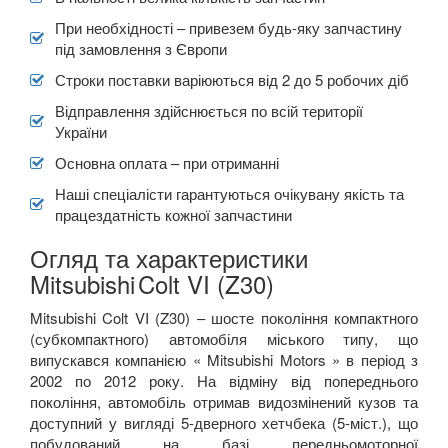
При необхідності – привезем будь-яку запчастину
під замовлення з Європи
Строки поставки варіюються від 2 до 5 робочих діб
Відправлення здійснюється по всій території
України
Основна оплата – при отриманні
Наші спеціалісти гарантуються очікувану якість та
працездатність кожної запчастини
Огляд та характеристики
Mitsubishi
Colt VI (Z30)
Mitsubishi Colt VI (Z30) – шосте покоління компактного
(субкомпактного) автомобіля міського типу, що
випускався компанією « Mitsubishi Motors » в період з
2002 по 2012 року. На відміну від попереднього
покоління, автомобіль отримав видозмінений кузов та
доступний у вигляді 5-дверного хетчбека (5-міст.), що
побудований на базі передньомоторної