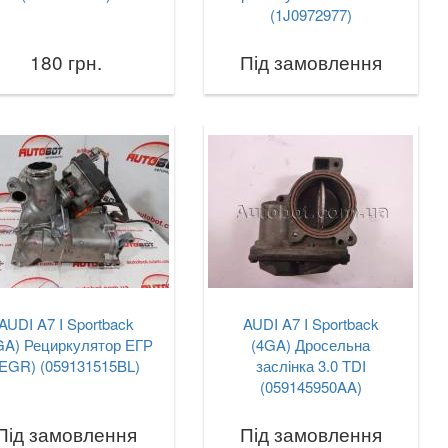
(1J0972977)
180 грн.
Під замовлення
AUDI A7 I Sportback
AUDI A7 I Sportback
GA) Рециркулятор ЕГР
(4GA) Дросельна
(EGR) (059131515BL)
заслінка 3.0 TDI
(059145950AA)
Під замовлення
Під замовлення