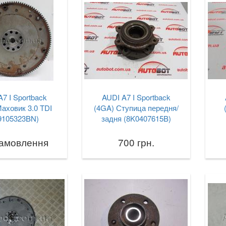
A7 I Sportback
AUDI A7 I Sportback
аховик 3.0 TDI
(4GA) Ступица передня/
9105323BN)
задня (8K0407615B)
замовлення
700 грн.