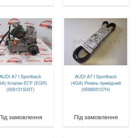
AUDI A7 I Sportback
AUDI A7 I Sportback
GA) Клапан ЕГР (EGR)
(4GA) Ремінь привідний
(059131503T)
(059903137H)
Під замовлення
Під замовлення