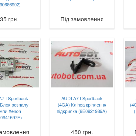
90686902)
35 грн.
Під замовлення
A7 I Sportback
AUDI A7 I Sportback
 Блок розпалу
(4GA) Кліпса кріплення
(4
мпи Xenon
підкрилка (8E0821989A)
K0941597E)
замовлення
450 грн.