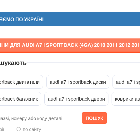
ЄМО ПО УКРАЇНІ
И ДЛЯ AUDI A7 I SPORTBACK (4GA)
2010 2011 2012 201
 шукають
ріпити файл
portback двигатели
audi a7 і sportback диски
audi a7 і 
portback багажник
audi a7 і sportback двери
коврики au
рії
по сайту