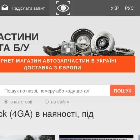
drafts
Надіслати запит
УКР
РУС
0
АСТИНИ
ТА Б/У
ЕРНЕТ МАГАЗИН АВТОЗАПЧАСТИН В УКРАЇНІ
ДОСТАВКА З ЄВРОПИ
в категорії
по сайту
k (4GA) в наяності, під