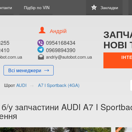
star
нтакти
Підбір по VIN
Закладки
0
Андрій
ЗАПЧ
НОВІ 
8255
0954168434
2410
0969894390
bot.com.ua
drafts
andriy@autobot.com.ua
ІНТ
Всі менеджери
Шрот
AUDI
A7 I Sportback (4GA)
 б/у запчастини AUDI A7 I Sportbac
ення