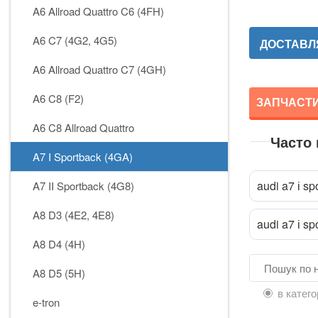
A6 Allroad Quattro C6 (4FH)
A6 C7 (4G2, 4G5)
ДОСТАВЛЯ
A6 Allroad Quattro C7 (4GH)
A6 C8 (F2)
ЗАПЧАСТИН
A6 C8 Allroad Quattro
Часто
A7 I Sportback (4GA)
Прик
attach_file
audi a7 і s
A7 II Sportback (4G8)
A8 D3 (4E2, 4E8)
audi a7 і s
A8 D4 (4H)
A8 D5 (5H)
в катего
e-tron