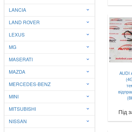
LANCIA
keyboard_arrow_down
LAND ROVER
keyboard_arrow_down
LEXUS
keyboard_arrow_down
MG
keyboard_arrow_down
MASERATI
keyboard_arrow_down
MAZDA
keyboard_arrow_down
AUDI 
(4
MERCEDES-BENZ
keyboard_arrow_down
те
відпра
MINI
keyboard_arrow_down
(8
MITSUBISHI
keyboard_arrow_down
Під 
NISSAN
keyboard_arrow_down