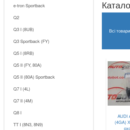
Катало
e-tron Sportback
Q2
Q3 I (8UB)
Всі товар
Q3 Sportback (FY)
Q5 I (8RB)
Q5 II (FY, 80A)
Q5 II (80A) Sportback
Q7 I (4L)
Q7 II (4M)
Q8 I
AUDI 
(4GA) Х
TT I (8N3, 8N9)
ох