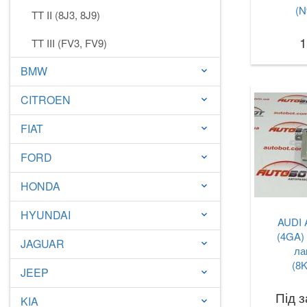
(N
TT II (8J3, 8J9)
1
TT III (FV3, FV9)
BMW
keyboard_arrow_down
CITROEN
keyboard_arrow_down
FIAT
keyboard_arrow_down
FORD
keyboard_arrow_down
HONDA
keyboard_arrow_down
HYUNDAI
keyboard_arrow_down
AUDI 
(4GA)
JAGUAR
keyboard_arrow_down
ла
(8
JEEP
keyboard_arrow_down
Під 
KIA
keyboard_arrow_down