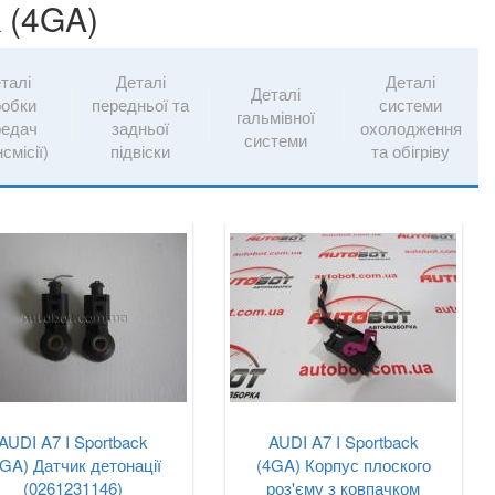
k (4GA)
талі
Деталі
Деталі
Деталі
робки
передньої та
системи
гальмівної
редач
задньої
охолодження
системи
смісії)
підвіски
та обігріву
AUDI A7 I Sportback
AUDI A7 I Sportback
4GA) Датчик детонації
(4GA) Корпус плоского
(0261231146)
роз'єму з ковпачком