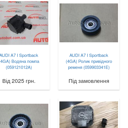
AUDI A7 I Sportback
AUDI A7 I Sportback
(4GA) Водяна помпа
(4GA) Ролик привідного
(059121012A)
ременя (059903341E)
Від 2025 грн.
Під замовлення