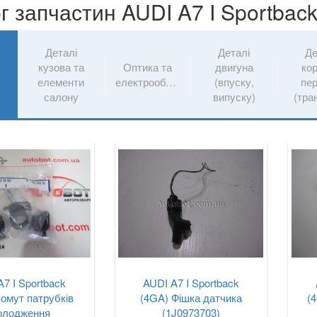
г запчастин AUDI A7 I Sportbac
Деталі
Деталі
Де
кузова та
Оптика та
двигуна
ко
и
елементи
електрообладнання
(впуску,
пе
салону
випуску)
(тран
A7 I Sportback
AUDI A7 I Sportback
омут патрубків
(4GA) Фішка датчика
(
олодження
(1J0973703)