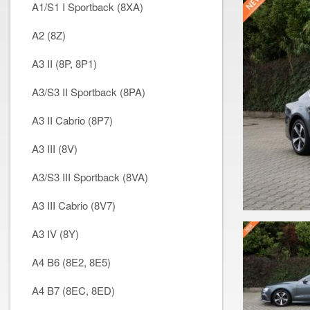
A1/S1 I Sportback (8XA)
A2 (8Z)
A3 II (8P, 8P1)
A3/S3 II Sportback (8PA)
A3 II Cabrio (8P7)
A3 III (8V)
A3/S3 III Sportback (8VA)
A3 III Cabrio (8V7)
A3 IV (8Y)
A4 B6 (8E2, 8E5)
A4 B7 (8EC, 8ED)