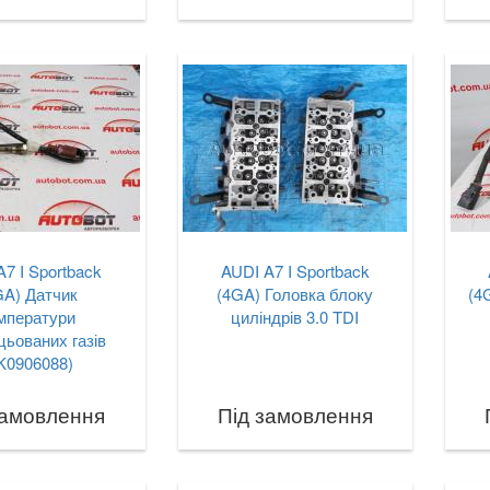
A7 I Sportback
AUDI A7 I Sportback
GA) Датчик
(4GA) Головка блоку
(4
мператури
циліндрів 3.0 TDI
цьованих газів
K0906088)
замовлення
Під замовлення