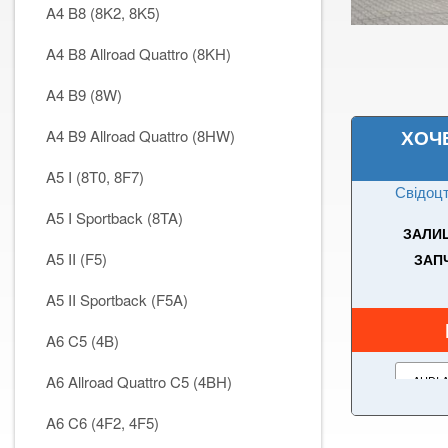
A4 B8 (8K2, 8K5)
A4 B8 Allroad Quattro (8KH)
A4 B9 (8W)
ХОЧ
A4 B9 Allroad Quattro (8HW)
A5 I (8T0, 8F7)
Свідоцт
A5 I Sportback (8TA)
ЗАЛИШ
A5 II (F5)
ЗАПЧ
A5 II Sportback (F5A)
A6 C5 (4B)
A6 Allroad Quattro C5 (4BH)
A6 C6 (4F2, 4F5)