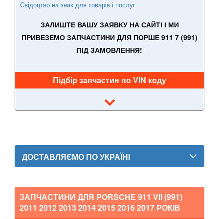
Свідоцтво на знак для товарів і послуг
PEUGEOT
keyboard_arrow_down
ЗАЛИШТЕ ВАШУ ЗАЯВКУ НА САЙТІ І МИ
ПРИВЕЗЕМО ЗАПЧАСТИНИ ДЛЯ ПОРШЕ 911 7 (991)
PORSCHE
keyboard_arrow_down
ПІД ЗАМОВЛЕННЯ!
911 V (996)
Підбір запчастин по VIN коду
911 V (996 Turbo)
911 V (996 GT3)
911 VI (997)
911 VI (997 GT2)
ДОСТАВЛЯЄМО ПО УКРАЇНІ
911 VI (997 GT3)
911 VII (991)
ЗАПЧАСТИНИ ДЛЯ PORSCHE 911 VII (991)
911 VII (991 GT3)
2011 2012 2013 2014 2015 2016 2017
РОКІВ