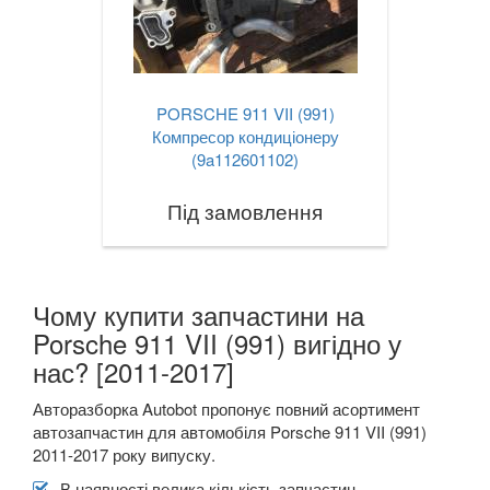
TOYOTA
keyboard_arrow_down
VOLKSWAGEN
keyboard_arrow_down
VOLVO
PORSCHE 911 VII (991)
keyboard_arrow_down
Компресор кондиціонеру
В наявності!
(9a112601102)
keyboard_arrow_down
Під замовлення
Чому купити запчастини на
Porsche 911 VII (991) вигідно у
нас? [2011-2017]
Авторазборка Autobot пропонує повний асортимент
автозапчастин для автомобіля Porsche 911 VII (991)
2011-2017 року випуску.
В наявності велика кількість запчастин