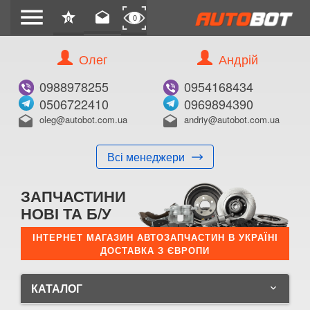
menu
star
drafts
0
0
Олег
Андрій
0988978255
0954168434
0506722410
0969894390
oleg@autobot.com.ua
andriy@autobot.com.ua
drafts
drafts
Всі менеджери
ЗАПЧАСТИНИ
НОВІ ТА Б/У
ІНТЕРНЕТ МАГАЗИН АВТОЗАПЧАСТИН В УКРАЇНІ
ДОСТАВКА З ЄВРОПИ
КАТАЛОГ
keyboard_arrow_down