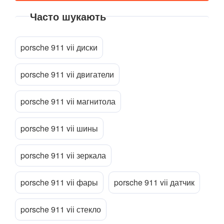
Boxster I (986)
Часто шукають
Boxster II (987)
Прикріпити файл
attach_file
Boxster III (981)
porsche 911 vіі диски
Boxster IV 718 (982)
porsche 911 vіі двигатели
Cayenne I 9PA (955)
porsche 911 vіі магнитола
Cayenne II 92A (958)
Cayenne III (PO536)
porsche 911 vіі шины
Cayman I (987)
porsche 911 vіі зеркала
Cayman II (981)
porsche 911 vіі фары
porsche 911 vіі датчик
718 Cayman (982)
Macan
porsche 911 vіі стекло