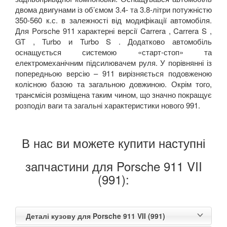
двома двигунами із об’ємом 3.4- та 3.8-літри потужністю
350-560 к.с. в залежності від модифікації автомобіля.
Для Porsche 911 характерні версії Carrera , Carrera S ,
GT , Turbo и Turbo S . Додатково автомобіль
оснащується системою «старт-стоп» та
електромеханічним підсилювачем руля. У порівнянні із
попередньою версію – 911 вирізняється подовженою
колісною базою та загальною довжиною. Окрім того,
трансмісія розміщена таким чином, що значно покращує
розподіл ваги та загальні характеристики нового 991.
В нас ви можете купити наступні
запчастини для Porsche 911 VII
(991):
Деталі кузову для Porsche 911 VII (991)