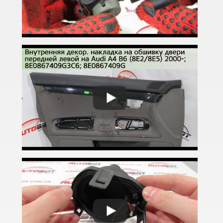
A8 D4 (4H)
A8 D5 (5H)
e-tron
e-tron Sportback
Q2
Q3 I (8UB)
Q3 Sportback (FY)
Q5 I (8RB)
Q5 II (FY, 80A)
Q5 II (80A) Sportback
Q7 I (4L)