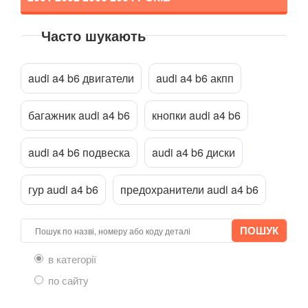
Часто шукають
Прикріпити файл
attach_file
audi a4 b6 двигатели
audi a4 b6 акпп
багажник audi a4 b6
кнопки audi a4 b6
audi a4 b6 подвеска
audi a4 b6 диски
гур audi a4 b6
предохранители audi a4 b6
в категорії
по сайту