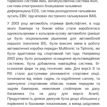
тормозної системи ABS, антибуксовочна система ASR,
система електронного блокування гальмівної
диференціала EDS, система розподілення гальмівних
зусиль EBV, підсилювач екстреного гальмування BAS.
У 2003 році автомобіль отримав фейсліфтинг, в ході
якого бампери та бокові юбки стали вироблятися
однокольорними з кольором кузову автомобіля (раніше
це було опціональним рішенням для автомобілей
першого покоління В5), були внесені зміни в роботу
автоматичної коробки передач Multitronic та Tiptronic, які
були адаптовані під спортивний тип їзди. Наприкінці
2003 року було розширено оснащення мультимедійною
системою, була добавлена навігаційна система, бі-
ксенонові фари та ряд технічних змін. Для версії S та
RS стали доступними різноманітні спортивні опції,
починаючи від нових сидінь та оздоблення салону, та
закінчуючи спортивним обвісом, новим переднім та
заднім бампером, невеликим спойлером на даху
багажника (та на даху для версіх Avant).
Продуктивність деяких двигунів була дещо збільшена у
порівнянні із базовими показниками, а викид шкідливих