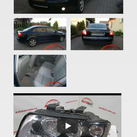
A3 IV (8Y)
A4 B6 (8E2, 8E5)
A4 B7 (8EC, 8ED)
A4 B8 (8K2, 8K5)
A4 B8 Allroad Quattro (8KH)
A4 B9 (8W)
A4 B9 Allroad Quattro (8HW)
A5 I (8T0, 8F7)
A5 I Sportback (8TA)
A5 II (F5)
A5 II Sportback (F5A)