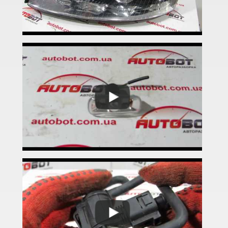
A6 C5 (4B)
A6 Allroad Quattro C5 (4BH)
A6 C6 (4F2, 4F5)
A6 Allroad Quattro C6 (4FH)
A6 C7 (4G2, 4G5)
A6 Allroad Quattro C7 (4GH)
A6 C8 (F2)
A6 C8 Allroad Quattro
A7 I Sportback (4GA)
A7 II Sportback (4G8)
A8 D3 (4E2, 4E8)