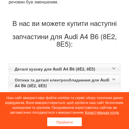
речовин був зменшеним.
В нас ви можете купити наступні
запчастини для Audi A4 B6 (8E2,
8E5):
Деталі кузову для Audi A4 B6 (8E2, 8E5)
Оптика та деталі електрообладнання для Audi
A4 B6 (8E2, 8E5)
Деталі двигуна для Audi A4 B6 (8E2, 8E5)
Наш сайт використовує файли cookies та сервіс збору технічних даних
відвідувачів. Вони використовуються, щоб зробити наш сайт безпечним,
Деталі впускної та випускної системи для Audi
захищеним та зручним. Продовжуючи користуватись сайтом, ви
автоматично погоджуєтеся з використанням.
Користувацька угода
A4 B6 (8E2, 8E5)
Прийняти
Деталі коробки передач (трансмісії) та