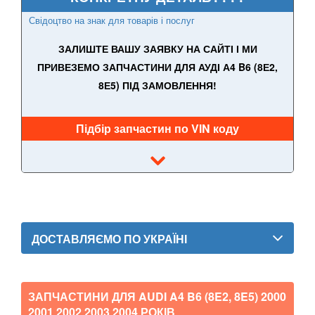
SMART
keyboard_arrow_down
Свідоцтво на знак для товарів і послуг
SUBARU
keyboard_arrow_down
ЗАЛИШТЕ ВАШУ ЗАЯВКУ НА САЙТІ І МИ
ПРИВЕЗЕМО ЗАПЧАСТИНИ ДЛЯ АУДІ А4 B6 (8Е2,
SUZUKI
keyboard_arrow_down
8Е5) ПІД ЗАМОВЛЕННЯ!
TESLA
keyboard_arrow_down
Підбір запчастин по VIN коду
TOYOTA
keyboard_arrow_down
VOLKSWAGEN
keyboard_arrow_down
VOLVO
keyboard_arrow_down
В наявності!
keyboard_arrow_down
ДОСТАВЛЯЄМО ПО УКРАЇНІ
ЗАПЧАСТИНИ ДЛЯ AUDI A4 B6 (8E2, 8E5)
2000
2001 2002 2003 2004
РОКІВ