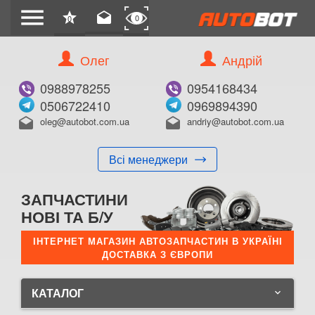
menu
star
drafts
0
0
Олег
Андрій
0988978255
0954168434
0506722410
0969894390
oleg@autobot.com.ua
andriy@autobot.com.ua
drafts
drafts
Всі менеджери
ЗАПЧАСТИНИ
НОВІ ТА Б/У
ІНТЕРНЕТ МАГАЗИН АВТОЗАПЧАСТИН В УКРАЇНІ
ДОСТАВКА З ЄВРОПИ
КАТАЛОГ
keyboard_arrow_down