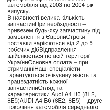
автомобіля від 2003 по 2004 рік
випуску.
В наявності велика кількість
запчастинПри необхідності –
привезем будь-яку запчастину під
замовлення з ЄвропиСтроки
поставки варіюються від 2 до 5
робочих дібВідправлення
здійснюється по всій території
УкраїниОсновна оплата – при
отриманніНаші спеціалісти
гарантуються очікувану якість та
працездатність кожної
запчастиниОгляд та
характеристики Audi A4 B6 (8E2,
8E5)AUDI A4 B6 (8E2, 8E5) – друге
покоління автомобіля середнього