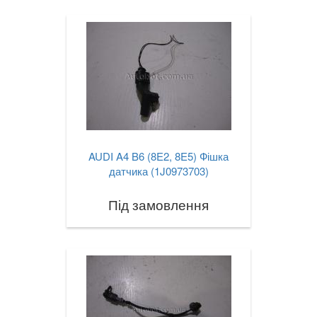
AUDI A4 B6 (8E2, 8E5) Фішка
датчика (1J0973703)
Під замовлення