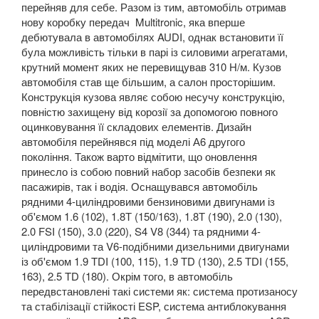
перейняв для себе. Разом із тим, автомобіль отримав
нову коробку передач Multitronic, яка вперше
дебютувала в автомобілях AUDI, однак встановити її
була можливість тільки в парі із силовими агрегатами,
крутний момент яких не перевищував 310 Н/м. Кузов
автомобіля став ще більшим, а салон просторішим.
Конструкція кузова являє собою несучу конструкцію,
повністю захищену від корозії за допомогою повного
оцинковування її складових елементів. Дизайн
автомобіля перейнявся під моделі А6 другого
покоління. Також варто відмітити, що оновлення
принесло із собою повний набор засобів безпеки як
пасажирів, так і водія. Оснащувався автомобіль
рядними 4-циліндровими бензиновими двигунами із
об'ємом 1.6 (102), 1.8Т (150/163), 1.8Т (190), 2.0 (130),
2.0 FSI (150), 3.0 (220), S4 V8 (344) та рядними 4-
циліндровими та V6-подібними дизельними двигунами
із об'ємом 1.9 TDI (100, 115), 1.9 TD (130), 2.5 TDI (155,
163), 2.5 TD (180). Окрім того, в автомобіль
передвстановлені такі системи як: система протизаносу
та стабілізації стійкості ESP, система антиблокування