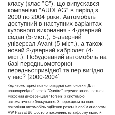
класу (клас "С"), що випускався
компанією "AUDI AG" в період з
2000 по 2004 роки. Автомобіль
доступний в наступних варіантах
кузовного виконання - 4-дверний
седан (5-міст.), 5-дверний
універсал Avant (5-міст.), а також
новий 2-дверний кабріолет (4-
міст.). Побудований автомобіль на
базі передньомоторної
передньопривідної та пер вигідно
у нас? [2000-2004]
<едньомоторної повнопривідної компоновки. Для
повнопривідної версіх "Quattro" передвстановлюється
міжосний диференціал "Torsen" з системою
автоматичного блокування. З переходом на нове
покоління автомобіль здійснив разом із своїм аналогом
VW Passat B6 шостого покоління, платформу якого й