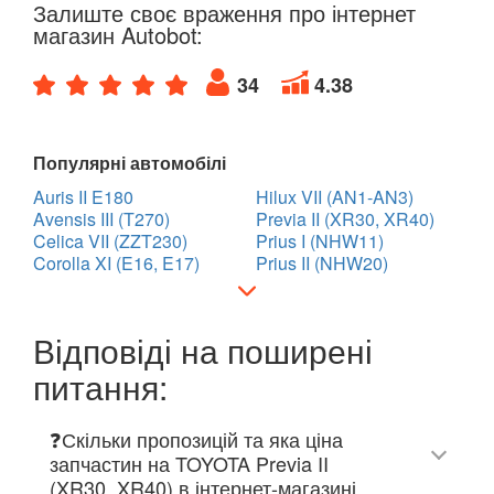
Залиште своє враження про інтернет
магазин Autobot:
34
4.38
Популярні автомобілі
Auris II E180
Hilux VII (AN1-AN3)
Avensis III (T270)
Previa II (XR30, XR40)
Celica VII (ZZT230)
Prius I (NHW11)
Corolla XI (E16, E17)
Prius II (NHW20)
Відповіді на поширені
питання:
❓Скільки пропозицій та яка ціна
запчастин на TOYOTA Previa II
(XR30, XR40) в інтернет-магазині