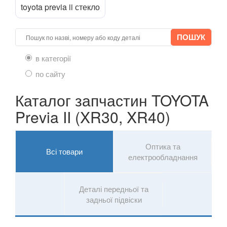
toyota previa ii стекло
Prius IV (ZVW50)
RAV4 IV (XA40)
Supra IV (JZA70, JZA80)
в категорії
Yaris III (P13, XP130)
по сайту
Tundra III
Каталог запчастин TOYOTA
Previa II (XR30, XR40)
VOLKSWAGEN
keyboard_arrow_down
VOLVO
keyboard_arrow_down
Оптика та
Всі товари
В наявності!
електрообладнання
keyboard_arrow_down
Деталі передньої та
задньої підвіски