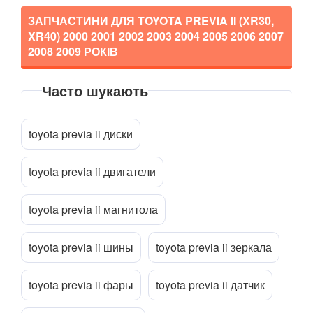
GT86 (ZN6)
ЗАПЧАСТИНИ ДЛЯ TOYOTA PREVIA II (XR30,
XR40)
2000 2001 2002 2003 2004 2005 2006 2007
Hilux VI (N14-N17)
2008 2009
РОКІВ
Hilux VII (AN1-AN3)
Часто шукають
Hilux VIII (AN12, AN13)
Прикріпити файл
attach_file
Previa II (XR30, XR40)
toyota previa ii диски
Previa III (XR50)
toyota previa ii двигатели
Prius I (NHW11)
toyota previa ii магнитола
Prius II (NHW20)
Prius c (NHP10)
toyota previa ii шины
toyota previa ii зеркала
Prius III (ZVW30)
toyota previa ii фары
toyota previa ii датчик
Prius+ (ZVW40)