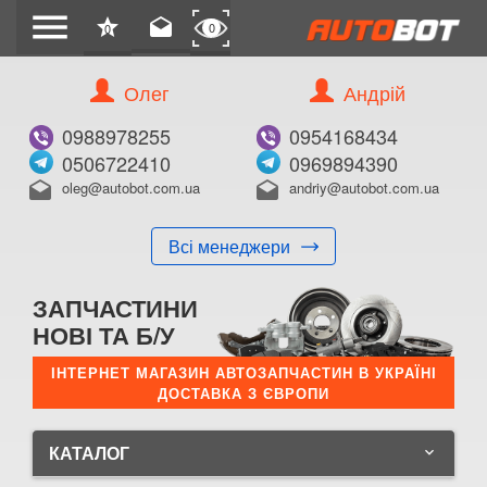
menu
star
drafts
0
0
Олег
Андрій
0988978255
0954168434
0506722410
0969894390
oleg@autobot.com.ua
andriy@autobot.com.ua
drafts
drafts
Всі менеджери
ЗАПЧАСТИНИ
НОВІ ТА Б/У
ІНТЕРНЕТ МАГАЗИН АВТОЗАПЧАСТИН В УКРАЇНІ
ДОСТАВКА З ЄВРОПИ
КАТАЛОГ
keyboard_arrow_down