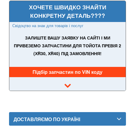
TESLA
keyboard_arrow_down
ХОЧЕТЕ ШВИДКО ЗНАЙТИ
КОНКРЕТНУ ДЕТАЛЬ????
TOYOTA
keyboard_arrow_down
Свідоцтво на знак для товарів і послуг
Auris I E150 (JPP, UKP)
ЗАЛИШТЕ ВАШУ ЗАЯВКУ НА САЙТІ І МИ
Auris II E180
ПРИВЕЗЕМО ЗАПЧАСТИНИ ДЛЯ ТОЙОТА ПРЕВІЯ 2
Avensis II (T250)
(ХR30, ХR40) ПІД ЗАМОВЛЕННЯ!
Avensis III (T270)
Підбір запчастин по VIN коду
Aygo I (AB10)
Aygo II (AB40)
Celica VII (ZZT230)
Corolla X (E14, E15)
ДОСТАВЛЯЄМО ПО УКРАЇНІ
Corolla XI (E16, E17)