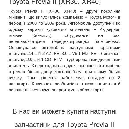
Toyota Previa II (XR30, XR40)
Toyota Previa II (XR30, XR40) – друге покоління
мінівенів, що випускались компанією « Toyota Motor» в
період з 2000 по 2009 роки. Автомобіль доступний во
одному варіанті кузовного виконання – 4-дверний
мінівен (5/7-міст.), побудований на базі
передньомоторної передньопривідної компоновки.
Оснащувався автомобіль наступними варіантами
двигунів: 2.4 L l4 2 AZ- FE, 3.0 L V6 1 MZ- FE – бензинові
двигуни; 2.0 L l4 1 CD- FTV – турбированный дизельный
двигатель. З переходом на друге покоління, автомобіль
отримав більш довгу колісню базу, при цьому більш
вузьку. Таке рішення забезпечує посадку до 8
пасажирів. Ключовою особливістю також являється й
оснащення зсувними дверцятами з обох сторін.
В нас ви можете купити наступні
запчастини для Toyota Previa II