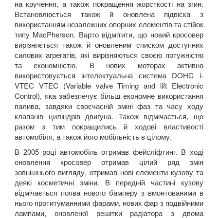
на кручення, а також покращення жорсткості на згин.
Встановлюється також й оновлена підвіска з
використанням незалежних опорних елементів та стійок
типу MacPherson. Варто відмітити, що новий кросовер
вирізняється також й оновленим списком доступних
силових агрегатів, які вирізняються своєю потужністю
та економністю. В нових моторах активно
використовується інтелектуальна система DOHC i-
VTEC VTEC (Variable valve Timing and lift Electronic
Control), яка забезпечує більш економне використання
палива, завдяки своєчасній зміні фаз та часу ходу
клапанів циліндрів двигуна. Також відмічається, що
разом з тим покращились й ходові властивості
автомобіля, а також його мобільність в цілому.
В 2005 році автомобіль отримав фейсліфтинг. В ході
оновлення кросовер отримав цілий ряд змін
зовнішнього вигляду, отримав нові елементи кузову та
деякі косметичні зміни. В передній частині кузову
відмічається поява нового бамперу з вмонтованими в
нього протитуманними фарами, нових фар з подвійними
лампами, оновленої решітки радіатора з двома