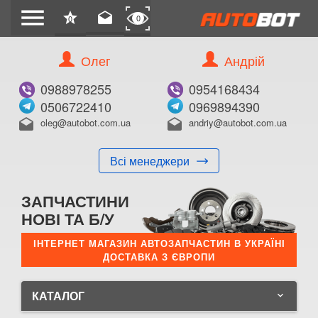
menu
star
drafts
0
0
Олег
Андрій
0988978255
0954168434
0506722410
0969894390
oleg@autobot.com.ua
andriy@autobot.com.ua
drafts
drafts
Всі менеджери
ЗАПЧАСТИНИ
НОВІ ТА Б/У
ІНТЕРНЕТ МАГАЗИН АВТОЗАПЧАСТИН В УКРАЇНІ
ДОСТАВКА З ЄВРОПИ
КАТАЛОГ
keyboard_arrow_down