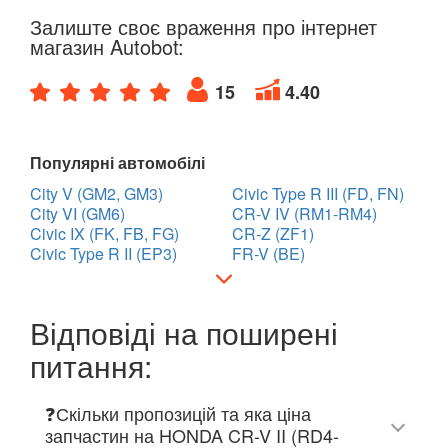
Залиште своє враження про інтернет
магазин Autobot:
15
4.40
Популярні автомобілі
City V (GM2, GM3)
Civic Type R III (FD, FN)
City VI (GM6)
CR-V IV (RM1-RM4)
Civic IX (FK, FB, FG)
CR-Z (ZF1)
Civic Type R II (EP3)
FR-V (BE)
Відповіді на поширені
питання:
❓Скільки пропозицій та яка ціна
запчастин на HONDA CR-V II (RD4-