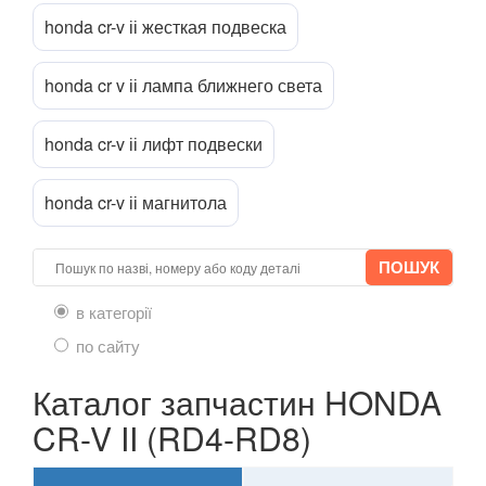
honda cr-v іі жесткая подвеска
LANCIA
keyboard_arrow_down
LAND ROVER
honda cr v іі лампа ближнего света
keyboard_arrow_down
LEXUS
keyboard_arrow_down
honda cr-v іі лифт подвески
MG
keyboard_arrow_down
honda cr-v іі магнитола
MASERATI
keyboard_arrow_down
MAZDA
keyboard_arrow_down
MERCEDES-BENZ
в категорії
keyboard_arrow_down
по сайту
MINI
keyboard_arrow_down
Каталог запчастин HONDA
MITSUBISHI
keyboard_arrow_down
CR-V II (RD4-RD8)
NISSAN
keyboard_arrow_down