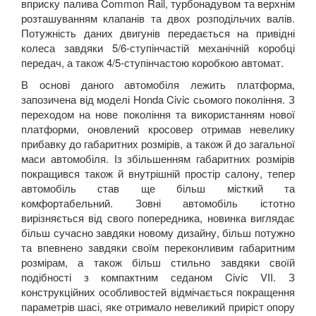
вприску палива Common Rail, турбонадувом та верхнім
розташуванням клапанів та двох розподільчих валів.
Потужність даних двигунів передається на привідні
колеса завдяки 5/6-ступінчастій механічній коробці
передач, а також 4/5-ступінчастою коробкою автомат.
В основі даного автомобіля лежить платформа,
запозичена від моделі Honda Civic сьомого покоління. З
переходом на нове покоління та використанням нової
платформи, оновлений кросовер отримав невелику
прибавку до габаритних розмірів, а також й до загальної
маси автомобіля. Із збільшенням габаритних розмірів
покращився також й внутрішній простір салону, тепер
автомобіль став ще більш місткий та
комфортабельний. Зовні автомобіль істотно
вирізняється від свого попередника, новинка виглядає
більш сучасно завдяки новому дизайну, більш потужно
та впевнено завдяки своїм переконливим габаритним
розмірам, а також більш стильно завдяки своїй
подібності з компактним седаном Civic VII. З
конструкційних особливостей відмічається покращення
параметрів шасі, яке отримало невеликий приріст опору