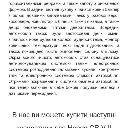
горизонтальними ребрами, а також капоту з оновленою
формою. В задній частині кузову з’явився новий бампер
з більш довшими відбивачами, аніж у базової версії
кросовера, нові ліхтарі з більш чіткими лінзами, а також
дещо оновленими п’ятими дверцятами. Всередині
автомобіля також були застосовані деякі зміни,
з’явилось нове рульове колесо, аудиосистема, монітор
зовнішньої температури, нові задні підголовники, а
також покращено якість оздоблення салону в цілому.
Окрім всього іншого, автомобіль став оснащуватись
антиблокувальною системою гальм, електронною
системою розподілення гальмівних зусиль, контролем
тяги та електронною системою стійкості автомобіля.
Отримало покращення й система безпеки автомобіля,
яка тепер включає в себе бокові подушки безпеки з
датчиками перекидання.
В нас ви можете купити наступні
запчастини для Honda CR-V II