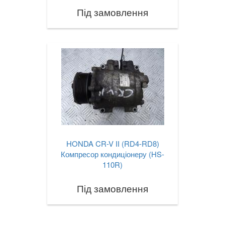
TESLA
Під замовлення
keyboard_arrow_down
TOYOTA
keyboard_arrow_down
VOLKSWAGEN
keyboard_arrow_down
VOLVO
keyboard_arrow_down
В наявності!
keyboard_arrow_down
HONDA CR-V II (RD4-RD8)
Компресор кондиціонеру (HS-
110R)
Під замовлення