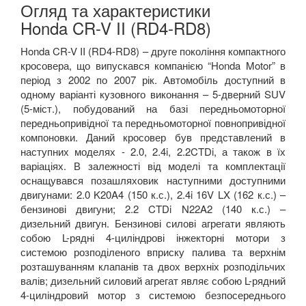
Огляд та характеристики
Honda CR-V II (RD4-RD8)
Honda CR-V II (RD4-RD8) – друге покоління компактного
кросовера, що випускався компанією “Honda Motor” в
період з 2002 по 2007 рік. Автомобіль доступний в
одному варіанті кузовного виконання – 5-дверний SUV
(5-міст.), побудований на базі передньомоторної
передньопривідної та передньомоторної повнопривідної
компоновки. Даний кросовер був представлений в
наступних моделях - 2.0, 2.4i, 2.2CTDi, а також в їх
варіаціях. В залежності від моделі та комплектації
оснащувався позашляховик наступними доступними
двигунами: 2.0 K20A4 (150 к.с.), 2.4i 16V LX (162 к.с.) –
бензинові двигуни; 2.2 CTDi N22A2 (140 к.с.) –
дизельний двигун. Бензинові силові агрегати являють
собою L-рядні 4-циліндрові інжекторні мотори з
системою розподіленого вприску палива та верхнім
розташуванням клапанів та двох верхніх розподільчих
валів; дизельний силовий агрегат являє собою L-рядний
4-циліндровий мотор з системою безпосереднього