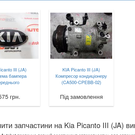
icanto III (JA)
KIA Picanto III (JA)
ема бампера
Компресор кондиціонеру
ереднього
(CA500-CPEBB-02)
575 грн.
Під замовлення
ити запчастини на Kia Picanto III (JA) ви