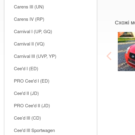
Carens III (UN)
Carens IV (RP)
Схожі м
Carnival I (UP, GQ)
Carnival II (VQ)
Carnival III (UVP, YP)
Cee'd I (ED)
PRO Cee'd I (ED)
Cee'd II (JD)
PRO Cee'd II (JD)
Cee’d III (CD)
Cee'd III Sportwagen