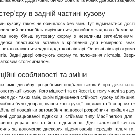
стер’єру в задній частині кузову
ині кузову також не обійшлось без змін. Тут відмічається дос
овлений автомобіль вирізняється дизайном заднього бамперу, з
ав нову більш кутовану форму з невеликим заглибленням в
деяка пластикова вставка з кріплення для номерного знак
 встановлюються задні додаткові ліхтарі. Основні ліхтарі отри
нтів. Задні двері описують форму та положення ліхтарів. Зве
датковим стоп-сигналом.
ційні особливості та зміни
ніх змін дизайну, розробники подбали також й про деякі конс
онструкції кузову, його міцності та стійкості, в тому числі за 
 наслідок таких змін, окрім підвищення стійкості кузову збільш
омобіля було допрацювання конструкції підвіски та її опорних 
більної поведінки автомобіля на дорозі розробники прийшли до 
анні допрацьованої підвіски зі стійками типу
MacPherson
для 
ового управління та його підсилення. Для гальмівної систе
усиль за допомогою дискових підсилювачів передніх гальм та
ною системою гальм, системою розподілення гальмівних зусиль 