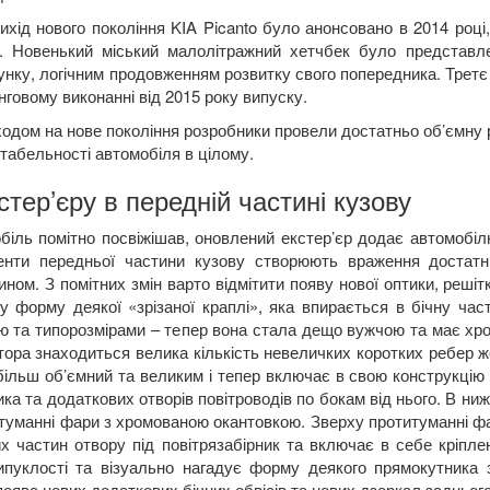
ихід нового покоління
KIA
Picanto
було анонсовано в 2014 році
. Новенький міський малолітражний хетчбек було представле
нку, логічним продовженням розвитку свого попередника. Третє п
нговому виконанні від 2015 року випуску.
одом на нове покоління розробники провели достатньо об’ємну 
табельності автомобіля в цілому.
стер’єру в передній частині кузову
біль помітно посвіжішав, оновлений екстер’єр додає автомобіл
енти передньої частини кузову створюють враження достатн
ином. З помітних змін варто відмітити появу нової оптики, реші
у форму деякої «зрізаної краплі», яка впирається в бічну част
та типорозмірами – тепер вона стала дещо вужчою та має хромо
тора знаходиться велика кількість невеличких коротких ребер ж
ільш об’ємний та великим і тепер включає в свою конструкцію р
ика та додаткових отворів повітроводів по бокам від нього. В н
итуманні фари з хромованою окантовкою. Зверху протитуманні 
их частин отвору під повітрязабірник та включає в себе кріпл
випуклості та візуально нагадує форму деякого прямокутника 
поява нових додаткових бічних обвісів та нових дзеркал заднього