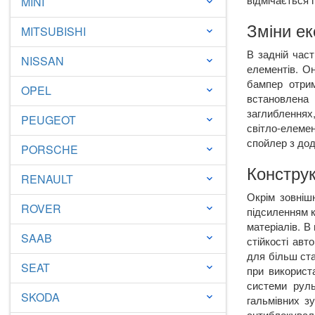
MINI
keyboard_arrow_down
Зміни ек
MITSUBISHI
keyboard_arrow_down
В задній част
NISSAN
keyboard_arrow_down
елементів. Он
бампер отрим
OPEL
keyboard_arrow_down
встановлена 
заглибленнях,
PEUGEOT
keyboard_arrow_down
світло-елеме
спойлер з до
PORSCHE
keyboard_arrow_down
Конструк
RENAULT
keyboard_arrow_down
Окрім зовніш
ROVER
keyboard_arrow_down
підсиленням к
матеріалів. В
SAAB
keyboard_arrow_down
стійкості авт
для більш ста
SEAT
keyboard_arrow_down
при використ
системи руль
SKODA
keyboard_arrow_down
гальмівних з
антиблокуваль