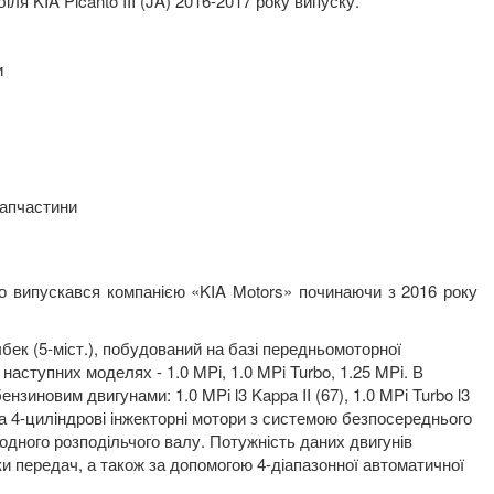
я KIA Picanto III (JA) 2016-2017 року випуску.
и
запчастини
що випускався компанією «
KIA
Motors
»
починаючи з 2016 року
бек (5-міст.), побудований на базі передньомоторної
 наступних моделях - 1.0
MPi
, 1.0
MPi
Turbo
, 1.25
MPi
.
В
бензиновим двигунами: 1.0
MPi
l
3
Kappa
II
(67), 1.0
MPi
Turbo
l
3
та 4-циліндрові інжекторні мотори з системою безпосереднього
 одного розподільчого валу. Потужність даних двигунів
ки передач, а також за допомогою 4-діапазонної автоматичної