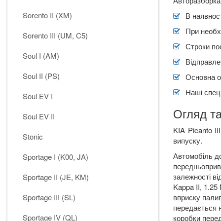
Авторазборка 
Sorento II (XM)
В наявност
При необх
Sorento III (UM, C5)
Строки по
Soul I (AM)
Відправлен
Soul II (PS)
Основна о
Наші спеці
Soul EV I
Огляд та
Soul EV II
KIA
Picanto
III
Stonic
випуску.
Автомобіль до
Sportage I (K00, JA)
передньоприві
залежності ві
Sportage II (JE, KM)
Kappa
II
, 1.25
Sportage III (SL)
вприску пали
передається н
Sportage IV (QL)
коробки пере