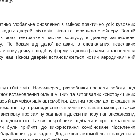
татньо глобальне оновлення з зміною практично усіх кузовних
адніх дверей, ліхтарів, вікна та верхнього спойлеру. Задній
 його центральній частині корпусу; в даному заглибленні
у. По бокам від даної вставки, в спеціальних невеликих
мали нову деяку с-подібну форму з двома фазами встановлення
рху над вікном дверей встановлюється новий аеродинамічний
трукційні змін. Насамперед, розробники провели роботу над
рахунок встановлення більш міцних та витривалих конструкційних
илась й шумоізоляція автомобіля. Другим кроком до покращення
елементів. Для розподілення сприйнятих навантажень, а також
висновку про заміну задньої підвіски на нову напівнезалежну,
передньої осі. Також розробники подбали й про покращення
ми були прийняті до використання комбіноване підсилення
 барабанних для задніх. Додатково автомобіль оснащується
та системою курсової стійкості.