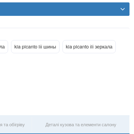
ола
kia picanto iіі шины
kia picanto іiі зеркала
Прикріпити файл
ttach_file
 та обігріву
Деталі кузова та елементи салону