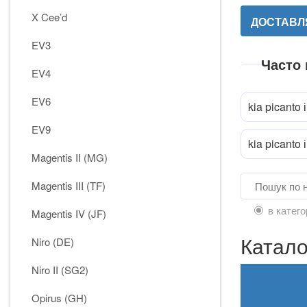
X Cee’d
ДОСТАВЛЯ
EV3
Часто
EV4
EV6
kia picanto 
EV9
kia picanto 
Magentis II (MG)
Magentis III (TF)
в катего
Magentis IV (JF)
Каталог
Niro (DE)
Niro II (SG2)
Opirus (GH)