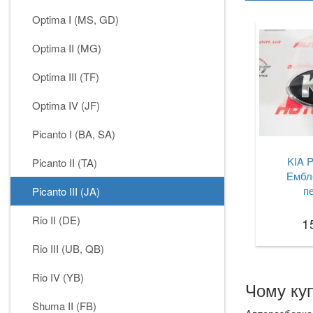
Optima I (MS, GD)
Optima II (MG)
Optima III (TF)
Optima IV (JF)
Picanto I (BA, SA)
KIA P
Picanto II (TA)
Ембл
п
Picanto III (JA)
Rio II (DE)
1
Rio III (UB, QB)
Rio IV (YB)
Чому куп
Shuma II (FB)