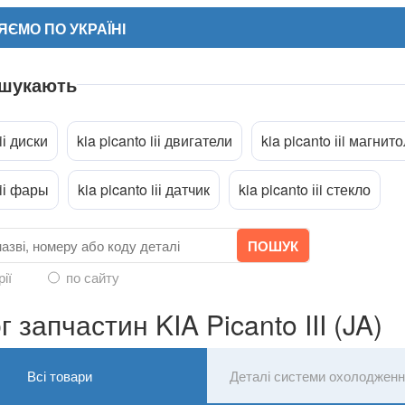
ЄМО ПО УКРАЇНІ
 шукають
іiі диски
kia picanto iіі двигатели
kia picanto ііi магнит
a
іiі фары
kia picanto iіі датчик
kia picanto ііi стекло
рії
по сайту
 запчастин KIA Picanto III (JA)
Всі товари
Деталі системи охолодження