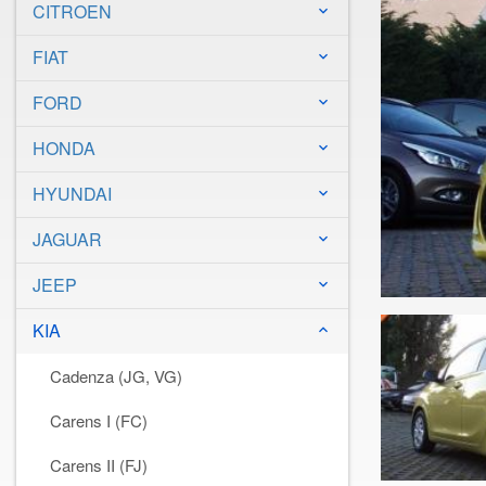
CITROEN
keyboard_arrow_down
FIAT
keyboard_arrow_down
FORD
keyboard_arrow_down
HONDA
keyboard_arrow_down
HYUNDAI
keyboard_arrow_down
JAGUAR
keyboard_arrow_down
JEEP
keyboard_arrow_down
KIA
keyboard_arrow_down
Cadenza (JG, VG)
Carens I (FC)
Carens II (FJ)