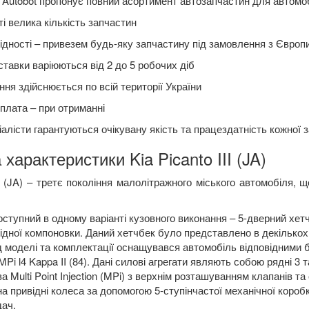
Autobot пропонує повний асортимент автозапчастин для автомобіл
і велика кількість запчастин
ідності – привезем будь-яку запчастину під замовлення з Європ
ставки варіюються від 2 до 5 робочих діб
ня здійснюється по всій території України
плата – при отриманні
алісти гарантуються очікувану якість та працездатність кожної 
 характеристики Kia Picanto III (JA)
(
JA
) –
третє покоління малолітражного міського автомобіля, 
ступний в одному варіанті кузовного виконання – 5-дверний хетч
дної компоновки. Даний хетчбек було представлено в декількох
д моделі та комплектації оснащувався автомобіль відповідними 
MPi
l
4
Kappa
II
(84). Дані силові агрегати являють собою рядні 3 
ва
Multi
Point
Injection
(
MPi
) з верхнім розташуванням клапанів та
а привідні колеса за допомогою 5-ступінчастої механічної короб
дач.