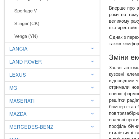
Вперше про в
Sportage V
роки по тому
великому раху
Stinger (CK)
післярестайлі
Venga (YN)
Однак з перех
також комфор
LANCIA
keyboard_arrow_down
Зміни ек
LAND ROVER
keyboard_arrow_down
Ззовні автомо
кузовні елем
LEXUS
keyboard_arrow_down
відповідним ч
отримали нов
MG
keyboard_arrow_down
новою формою 
решітки радіа
MASERATI
keyboard_arrow_down
бампер став б
повітрязабірн
MAZDA
keyboard_arrow_down
овальні прот
профіль бічн
MERCEDES-BENZ
keyboard_arrow_down
стилістичні 
відмічається 