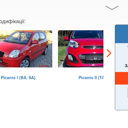
одифікації:
З
Picanto I (BA, SA)
Picanto II (TA)