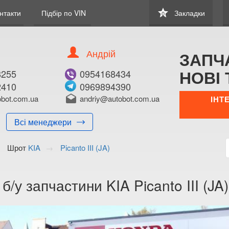
star
нтакти
Підбір по VIN
Закладки
0
Андрій
ЗАПЧ
НОВІ 
8255
0954168434
2410
0969894390
bot.com.ua
drafts
andriy@autobot.com.ua
ІНТ
Всі менеджери
Шрот
KIA
Picanto III (JA)
 б/у запчастини KIA Picanto III (JA