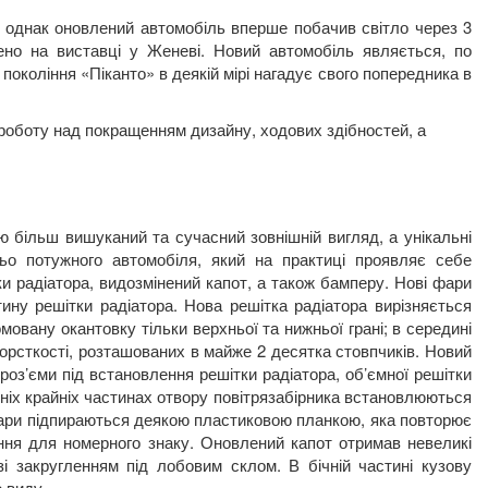
, однак оновлений автомобіль вперше побачив світло через 3
но на виставці у Женеві. Новий автомобіль являється, по
окоління «Піканто» в деякій мірі нагадує свого попередника в
роботу над покращенням дизайну, ходових здібностей, а
ю більш вишуканий та сучасний зовнішній вигляд, а унікальні
ьо потужного автомобіля, який на практиці проявляє себе
тки радіатора, видозмінений капот, а також бамперу. Нові фари
ину решітки радіатора. Нова решітка радіатора вирізняється
вану окантовку тільки верхньої та нижньої грані; в середині
орсткості, розташованих в майже 2 десятка стовпчиків. Новий
оз’єми під встановлення решітки радіатора, об’ємної решітки
ижніх крайніх частинах отвору повітрязабірника встановлюються
фари підпираються деякою пластиковою планкою, яка повторює
ення для номерного знаку. Оновлений капот отримав невеликі
зі закругленням під лобовим склом. В бічній частині кузову
 виду.