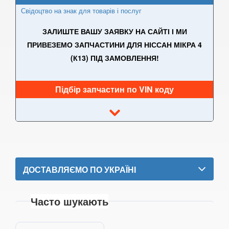
Свідоцтво на знак для товарів і послуг
GT-R (R35)
ЗАЛИШТЕ ВАШУ ЗАЯВКУ НА САЙТІ І МИ
Interstar (T35)
ПРИВЕЗЕМО ЗАПЧАСТИНИ ДЛЯ НІССАН МІКРА 4
(К13) ПІД ЗАМОВЛЕННЯ!
Interstar (X70)
Juke (F15, F15E)
Підбір запчастин по VIN коду
Kubistar (X76)
Murano (Z50)
Micra IV (K13)
Micra V (K14)
ДОСТАВЛЯЄМО ПО УКРАЇНІ
Note I (E11)
Часто шукають
Note II (E12)