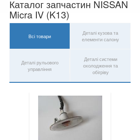
Каталог запчастин NISSAN
Quest IV (RE52)
Micra IV (K13)
Skyline X (R34)
Skyline XI (V35)
Деталі кузова та
Всі товари
елементи салону
Skyline XII (V36)
TIIDA II (C12)
Деталі системи
Деталі рульового
охолодження та
Titan I (P32, TA60)
управління
обігріву
X-Trail I (T30)
X-Trail II (T31)
X-Trail III (T32)
OPEL
keyboard_arrow_down
PEUGEOT
keyboard_arrow_down