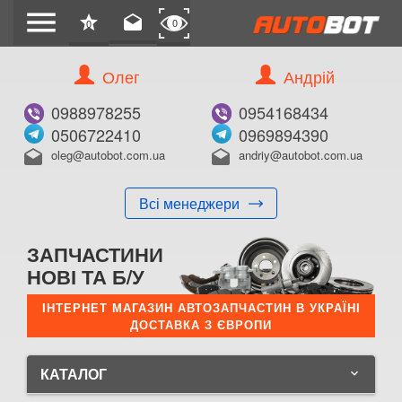
menu
star
drafts
0
0
Олег
Андрій
0988978255
0954168434
0506722410
0969894390
oleg@autobot.com.ua
andriy@autobot.com.ua
drafts
drafts
Всі менеджери
ЗАПЧАСТИНИ
НОВІ ТА Б/У
ІНТЕРНЕТ МАГАЗИН АВТОЗАПЧАСТИН В УКРАЇНІ
ДОСТАВКА З ЄВРОПИ
КАТАЛОГ
keyboard_arrow_down