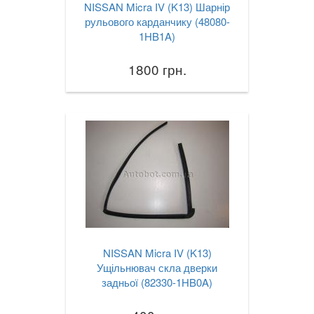
NISSAN Micra IV (K13) Шарнір
рульового карданчику (48080-
1HB1A)
1800 грн.
NISSAN Micra IV (K13)
Ущільнювач скла дверки
задньої (82330-1HB0A)