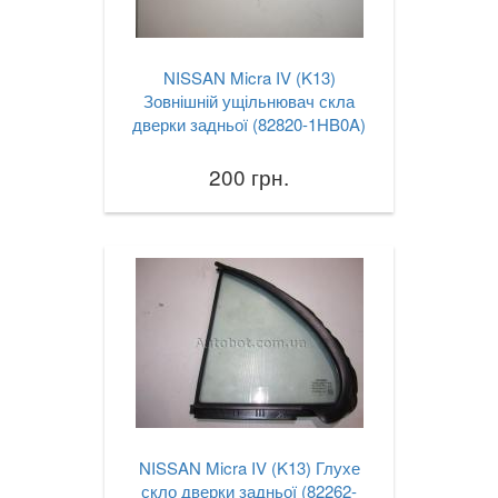
NISSAN Micra IV (K13)
Зовнішній ущільнювач скла
дверки задньої (82820-1HB0A)
200 грн.
NISSAN Micra IV (K13) Глухе
скло дверки задньої (82262-