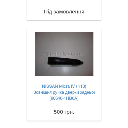
VOLKSWAGEN
keyboard_arrow_down
Під замовлення
VOLVO
keyboard_arrow_down
В наявності!
keyboard_arrow_down
NISSAN Micra IV (K13)
Зовнішня ручка дверки задньої
(80640-1HB0A)
500 грн.