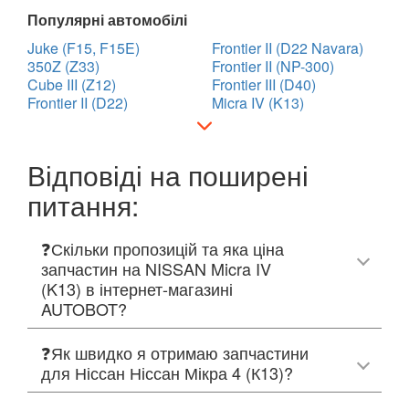
Популярні автомобілі
Juke (F15, F15E)
Frontier II (D22 Navara)
350Z (Z33)
Frontier II (NP-300)
Cube III (Z12)
Frontier III (D40)
Frontier II (D22)
Micra IV (K13)
Відповіді на поширені
питання:
❓Скільки пропозицій та яка ціна
запчастин на NISSAN Micra IV
(K13) в інтернет-магазині
AUTOBOT?
❓Як швидко я отримаю запчастини
для Ніссан Ніссан Мікра 4 (К13)?