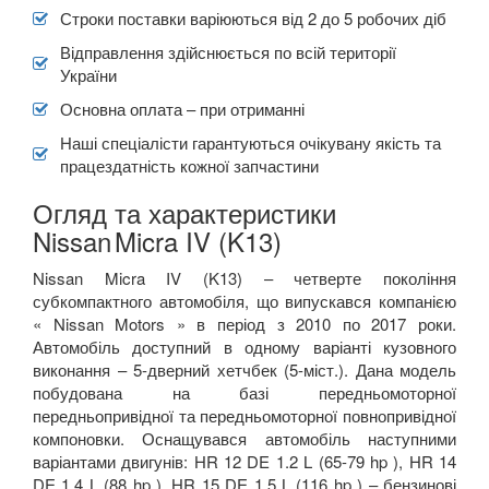
Строки поставки варіюються від 2 до 5 робочих діб
Відправлення здійснюється по всій території
України
Основна оплата – при отриманні
Наші спеціалісти гарантуються очікувану якість та
працездатність кожної запчастини
Огляд та характеристики
Nissan
Micra IV (K13)
Nissan Micra IV (K13) – четверте покоління
субкомпактного автомобіля, що випускався компанією
« Nissan Motors » в період з 2010 по 2017 роки.
Автомобіль доступний в одному варіанті кузовного
виконання – 5-дверний хетчбек (5-міст.). Дана модель
побудована на базі передньомоторної
передньопривідної та передньомоторної повнопривідної
компоновки. Оснащувався автомобіль наступними
варіантами двигунів: HR 12 DE 1.2 L (65-79 hp ), HR 14
DE 1.4 L (88 hp ), HR 15 DE 1.5 L (116 hp ) – бензинові