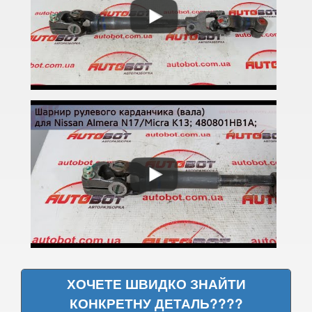
370Z V (Z34)
Armada
Cube I (Z10)
Cube II (Z11)
Cube III (Z12)
Frontier II (D22)
Frontier II (D22 Navara)
Frontier II (NP-300)
Frontier III (D40)
ХОЧЕТЕ ШВИДКО ЗНАЙТИ
Frontier III (D40 Navara)
КОНКРЕТНУ ДЕТАЛЬ????
Frontier IV (D23)