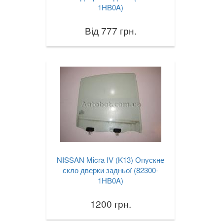
1HB0A)
Від 777 грн.
NISSAN Micra IV (K13) Опускне
скло дверки задньої (82300-
1HB0A)
1200 грн.