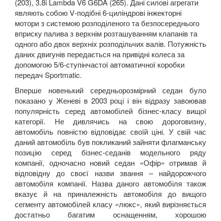
(203), 3.8
i Lambda V
6
G
6
DA
(265). Дані силові агрегати
являють собою
V
-подібні 6-циліндрові інжекторні
мотори з системою розподіленого та безпосереднього
вприску палива з верхнім розташуванням клапанів та
одного або двох верхніх розподільчих валів. Потужність
даних двигунів передається на привідні колеса за
допомогою 5/6-ступінчастої автоматичної коробки
передач
Sportmatic
.
Вперше новенький середньорозмірний седан було
показано у Женеві в 2003 році і він відразу завоював
популярність серед автомобілей бізнес-класу вищої
категорії. Не дивлячись на свою дороговизну,
автомобіль повністю відповідає своїй ціні. У свій час
даний автомобіль був покликаний зайняти флагманську
позицію серед бізнес-седанів модельного ряду
компанії, одночасно новий седан «Офір» отримав й
відповідну до своєї назви звання – найдорожчого
автомобіля компанії. Назва даного автомобіля також
вказує й на приналежність автомобіля до вищого
сегменту автомобілей класу «люкс», який вирізняється
достатньо багатим оснащенням, хорошою