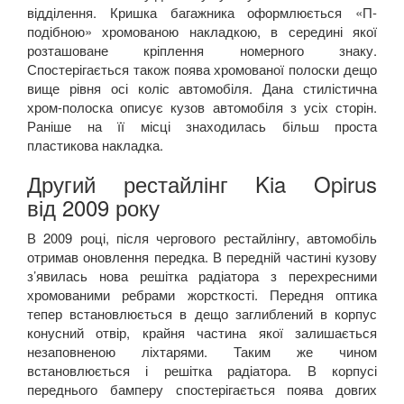
відділення. Кришка багажника оформлюється «П-
подібною» хромованою накладкою, в середині якої
розташоване кріплення номерного знаку.
Спостерігається також поява хромованої полоски дещо
вище рівня осі коліс автомобіля. Дана стилістична
хром-полоска описує кузов автомобіля з усіх сторін.
Раніше на її місці знаходилась більш проста
пластикова накладка.
Другий рестайлінг
Kia Opirus
від 2009 року
В 2009 році, після чергового рестайлінгу, автомобіль
отримав оновлення передка. В передній частині кузову
з’явилась нова решітка радіатора з перехресними
хромованими ребрами жорсткості. Передня оптика
тепер встановлюється в дещо заглиблений в корпус
конусний отвір, крайня частина якої залишається
незаповненою ліхтарями. Таким же чином
встановлюється і решітка радіатора. В корпусі
переднього бамперу спостерігається поява довгих