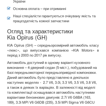
України
Основна оплата – при отриманні
Наші спеціалісти гарантуються очікувану якість та
працездатність кожної запчастини
Огляд та характеристики
Kia Opirus (GH)
KIA Opirus (GH) –
середньорозмірний автомобіль класу
«люкс», що випускався компанією «
KIA
Motors
»
в
період з 2003 по 2017 рік випуску.
Автомобіль доступний в одному варіанті кузовного
виконання – 4-дверний седан (5-міст.), побудований на
базі передньомоторної передньопривідної компоновки.
Даний автомобіль було представлено в декількох
наступних моделях -
2.7 V6, 3.0i, 3.3 V6, 3.5 V6, 3.8 V6
,
а також в деяких їх варіаціях. В залежності від моделі
та комплектації оснащувався автомобіль наступними
варіантами бензинових двигунів: 2.7
i V
6
G
6
BA
(163,
189), 3.3
i MPi V
6
G
6
DB
(235), 3.5
i MPi Sigma V
6
G
6
CU