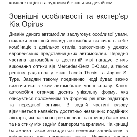
комплектацією та чудовим й стильним дизайном.
Зовнішні особливості та екстер'єр
Kia Opirus
Дизайн даного автомобіля заслуговує особливої уваги,
оскільки зовнішній вигляд автомобіля включає в себе
комбінаціє з декількох стилів, запозичених у деяких
європейських представницьких автомобілей. Передня
частина автомобіля в достатній мірі нагадує стиль
виконання оптики від
Mercedes
-
Benz
E
-
Class
, а також
решітку радіатора у стилі
Lancia
Thesis
та
Jaguar
S
-
Type
. Завдяки такому поєднанню іноді буває важко
визначитись з яким автомобілем маєш справу. Капот
автомобіля отримав досить унікальну форму, яка
описується положенням та формою решітки радіатора
та передньої оптики. В задній частині кузову
відмічається наявність достатньо незвичних подвійних
ліхтарів, які частково розташовані на кришці багажника
та на стику між заднім бампером та крилами. На кришці
багажника також знаходиться невелике заглиблення з
кріпленням для номерного знаку. Навколо даного