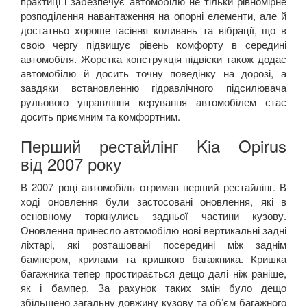
практиці і забезпечує автомобілю не тільки рівномірне
розподілення навантаження на опорні елементи, але й
достатньо хороше гасіння коливань та вібрації, що в
свою чергу підвищує рівень комфорту в середині
автомобіля. Жорстка конструкція підвіски також додає
автомобілю й досить точну поведінку на дорозі, а
завдяки встановленню гідравлічного підсилювача
рульового управління керування автомобілем стає
досить приємним та комфортним.
Перший рестайлінг Kia Opirus
від 2007 року
В 2007 році автомобіль отримав перший рестайлінг. В
ході оновлення були застосовані оновлення, які в
основному торкнулись задньої частини кузову.
Оновлення принесло автомобілю нові вертикальні задні
ліхтарі, які розташовані посередині між заднім
бампером, крилами та кришкою багажника. Кришка
багажника тепер простирається дещо далі ніж раніше,
як і бампер. За рахунок таких змін було дещо
збільшено загальну довжину кузову та об’єм багажного