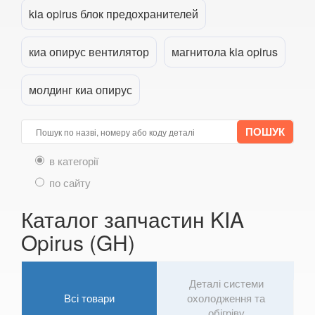
kia opirus блок предохранителей
Niro (DE)
Niro II (SG2)
киа опирус вентилятор
магнитола kia opirus
Opirus (GH)
молдинг киа опирус
Optima I (MS, GD)
Optima II (MG)
в категорії
Optima III (TF)
по сайту
Optima IV (JF)
Каталог запчастин KIA
Picanto I (BA, SA)
Opirus (GH)
Picanto II (TA)
Picanto III (JA)
Деталі системи
Всі товари
охолодження та
Rio II (DE)
обігріву