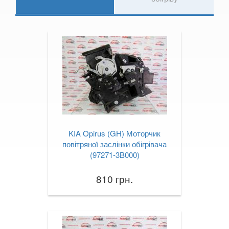
Rio III (UB, QB)
Rio IV (YB)
Shuma II (FB)
Sorento II (XM)
Sorento III (UM, C5)
Soul I (AM)
KIA Opirus (GH) Моторчик
Soul II (PS)
повітряної заслінки обігрівача
(97271-3B000)
Soul EV I
810 грн.
Soul EV II
Stonic
Sportage I (K00, JA)