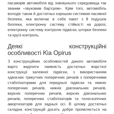
пасажирів автомобіля від зовнішнього середовища так
званим «звуковим бар’єром». Крім того, автомобіль
володіє також й достатньо хорошою системою пасивної
безпеки, яка включає в себе пакет з 8 подушок
безпеки, електронну систему стійкості на дорозі,
електронну систему контролю підвіски, шторки безпеки
та круїз-контроль.
Деякі конструкційні
особливості Kia Opirus
З конструкційних особливостей даного автомобіля
варто виділити наявність достатньо жорсткої
конструкції залежної підвіски, з використанням
здвоєних трикутних поперечних ричагів з поперечними
стабілізаторами для передньої підвіски та нижніх
поперечних ричагів, нижніх діагональних ричагів,
верхніх поперечних ричагів, верхніх діагональних
ричагів, поперечних стабілізаторів та телескопічних
амортизаторів для задньої осі. В цілому достатньо
складна конструкцій досить добре проявляється на