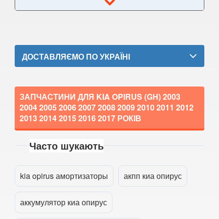
PRO Cee'd II (JD)
Cee’d III (CD)
Cee'd III Sportwagen
ДОСТАВЛЯЄМО ПО УКРАЇНІ
X Cee’d
EV3
ЗАПЧАСТИНИ ДЛЯ KIA OPIRUS (GH)
2003
2004 2005 2006 2007 2008 2009 2010 2011 2012
EV4
2013 2014 2015 2016 2017
РОКІВ
EV6
Часто шукають
EV9
Прикріпити файл
attach_file
Magentis II (MG)
kia opirus амортизаторы
акпп киа опирус
Magentis III (TF)
аккумулятор киа опирус
Magentis IV (JF)