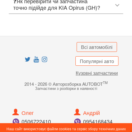
❓Як перевірити чи запчастина
точно підійде для KIA Opirus (GH)?
Всі автомобілі
Популярні авто
Кузовні запчастини
TM
2014 - 2026 © Авторозборка AUTOBOT
Запчастини з розборки в наявності
Олег
Андрій
050
672
24
10
095
416
84
34
098
897
82
55
096
989
43
90
Наш сайт використовує файли cookies та сервіс збору технічних даних