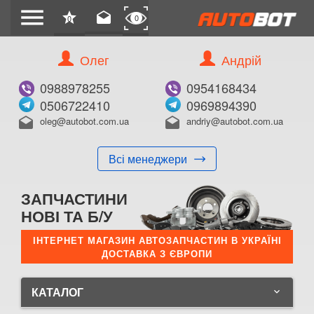
menu
star
drafts
0
0
Олег
Андрій
0988978255
0954168434
0506722410
0969894390
oleg@autobot.com.ua
andriy@autobot.com.ua
drafts
drafts
Всі менеджери
ЗАПЧАСТИНИ
НОВІ ТА Б/У
ІНТЕРНЕТ МАГАЗИН АВТОЗАПЧАСТИН В УКРАЇНІ
ДОСТАВКА З ЄВРОПИ
КАТАЛОГ
keyboard_arrow_down