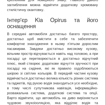
заглиблення можна відмітити додаткову хромовану
стилістичну окантовку.
Інтер'єр Kia Opirus та його
оснащення
В середині автомобіля достатньо багато простору,
достатньо щоб вмістити в себе та забезпечити
комфортне знаходження в ньому п’ятьом дорослим
пасажирам. Завдяки достатньо високому кузову,
вільним простір відчувається навіть над головою, а при
посадці це перетворюється в достатньо відчутний
плюс, який створює додаткове відчуття зручності при
посадці на сидіння, які як правило оздоблюються
шкірою зі світлих кольорів. В передній частині кузову
відмічається достатньо велика кількість різних система
та гаджетів, під рукою водія знаходиться усе необхідне,
в тому числі супутникова навігація, інформаційно-
розважальна система, додаткові система та опції.
Варто відмітити, що автомобіль на диво вирізняється
чудовою звукоізоляцією, яка відділяє водія та