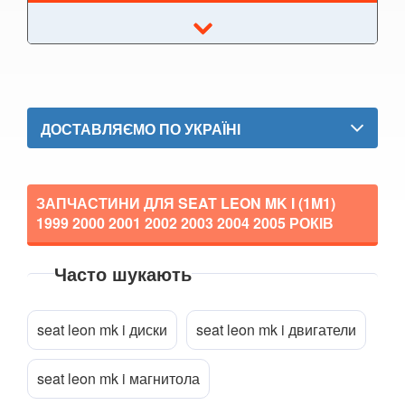
Altea Freetrack
Arona
Ateca (KH7)
Cordoba Mk II (6L)
ДОСТАВЛЯЄМО ПО УКРАЇНІ
Exeo (3R2)
Exeo ST (3R5)
ЗАПЧАСТИНИ ДЛЯ SEAT LEON MK I (1M1)
1999 2000 2001 2002 2003 2004 2005
РОКІВ
Ibiza Mk III (6L)
Ibiza Mk IV (6J5)
Часто шукають
Ibiza FR Mk IV (6J5)
Прикріпити файл
attach_file
seat leon mk i диски
seat leon mk i двигатели
Ibiza ST Mk IV (6J8)
Ibiza ST FR Mk IV (6J8)
seat leon mk i магнитола