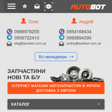
menu
star
drafts
0
0
Олег
Андрій
0988978255
0954168434
0506722410
0969894390
oleg@autobot.com.ua
andriy@autobot.com.ua
drafts
drafts
Всі менеджери
ЗАПЧАСТИНИ
НОВІ ТА Б/У
ІНТЕРНЕТ МАГАЗИН АВТОЗАПЧАСТИН В УКРАЇНІ
ДОСТАВКА З ЄВРОПИ
КАТАЛОГ
keyboard_arrow_down