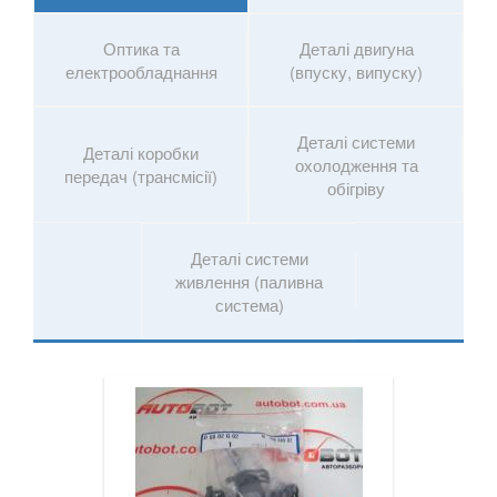
Leon X-Perience
Оптика та
Деталі двигуна
Mii (KF1)
електрообладнання
(впуску, випуску)
Toledo Mk III (5P2)
Деталі системи
Toledo Mk IV (KG3)
Деталі коробки
охолодження та
передач (трансмісії)
обігріву
SKODA
keyboard_arrow_down
SMART
keyboard_arrow_down
Деталі системи
живлення (паливна
SUBARU
keyboard_arrow_down
система)
SUZUKI
keyboard_arrow_down
TESLA
keyboard_arrow_down
TOYOTA
keyboard_arrow_down
VOLKSWAGEN
keyboard_arrow_down