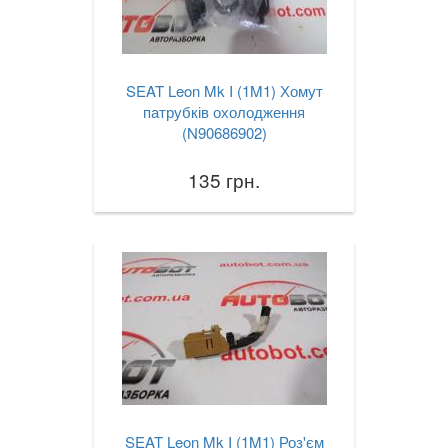
VOLVO
keyboard_arrow_down
В наявності!
keyboard_arrow_down
SEAT Leon Mk I (1M1) Хомут
патрубків охолодження
(N90686902)
135 грн.
SEAT Leon Mk I (1M1) Роз'єм