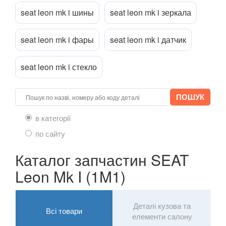
Ibiza SC Mk IV (6J1)
seat leon mk i шины
seat leon mk i зеркала
Ibiza Mk V
seat leon mk i фары
seat leon mk i датчик
Leon Mk I (1M1)
seat leon mk i стекло
Leon Cupra Mk I
Leon Mk II (1P1)
Leon Mk II FR (1P1)
в категорії
Leon Cupra Mk II
по сайту
Leon Mk III (5F1)
Каталог запчастин SEAT
Leon ST Mk III (5F8)
Leon Mk I (1M1)
Leon Cupra Mk III
Деталі кузова та
Всі товари
Leon Mk III SC (5F5)
елементи салону