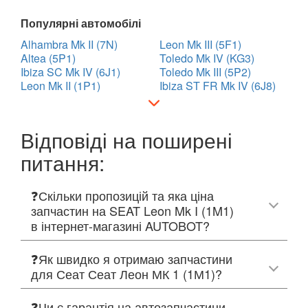
Популярні автомобілі
Alhambra Mk II (7N)
Leon Mk III (5F1)
Altea (5P1)
Toledo Mk IV (KG3)
Ibiza SC Mk IV (6J1)
Toledo Mk III (5P2)
Leon Mk II (1P1)
Ibiza ST FR Mk IV (6J8)
Відповіді на поширені
питання:
❓Скільки пропозицій та яка ціна
запчастин на SEAT Leon Mk I (1M1)
в інтернет-магазині AUTOBOT?
❓Як швидко я отримаю запчастини
для Сеат Сеат Леон МК 1 (1М1)?
❓Чи є гарантія на автозапчастини