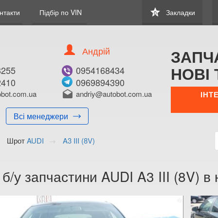
star
нтакти
Підбір по VIN
Закладки
0
Андрій
ЗАПЧ
НОВІ 
8255
0954168434
2410
0969894390
bot.com.ua
drafts
andriy@autobot.com.ua
ІНТ
Всі менеджери
Шрот
AUDI
A3 III (8V)
 б/у запчастини AUDI A3 III (8V) в