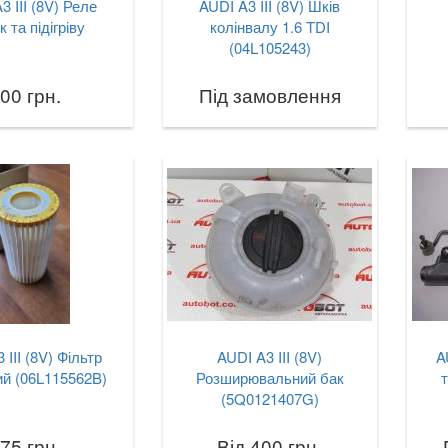
3 III (8V) Реле
AUDI A3 III (8V) Шків
к та підігріву
колінвалу 1.6 TDI
(04L105243)
00 грн.
Під замовлення
 III (8V) Фільтр
AUDI A3 III (8V)
A
й (06L115562B)
Розширювальний бак
(5Q0121407G)
75 грн.
Від 400 грн.