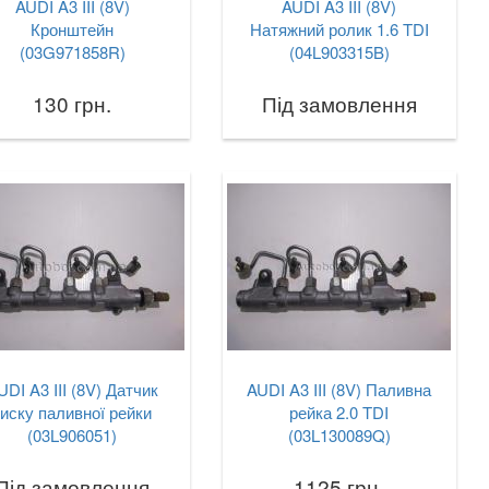
AUDI A3 III (8V)
AUDI A3 III (8V)
Кронштейн
Натяжний ролик 1.6 TDI
(03G971858R)
(04L903315B)
130 грн.
Під замовлення
UDI A3 III (8V) Датчик
AUDI A3 III (8V) Паливна
тиску паливної рейки
рейка 2.0 TDI
(03L906051)
(03L130089Q)
Під замовлення
1125 грн.