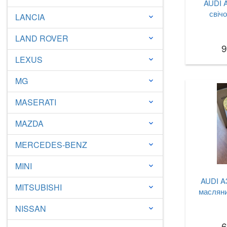
AUDI A
свічо
LANCIA
keyboard_arrow_down
LAND ROVER
keyboard_arrow_down
9
LEXUS
keyboard_arrow_down
MG
keyboard_arrow_down
MASERATI
keyboard_arrow_down
MAZDA
keyboard_arrow_down
MERCEDES-BENZ
keyboard_arrow_down
MINI
keyboard_arrow_down
AUDI A3
MITSUBISHI
keyboard_arrow_down
масляни
NISSAN
keyboard_arrow_down
6