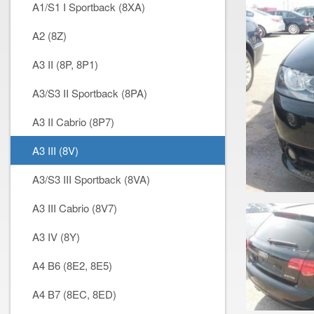
A1/S1 I Sportback (8XA)
A2 (8Z)
A3 II (8P, 8P1)
A3/S3 II Sportback (8PA)
A3 II Cabrio (8P7)
A3 III (8V)
A3/S3 III Sportback (8VA)
A3 III Cabrio (8V7)
A3 IV (8Y)
A4 B6 (8E2, 8E5)
A4 B7 (8EC, 8ED)