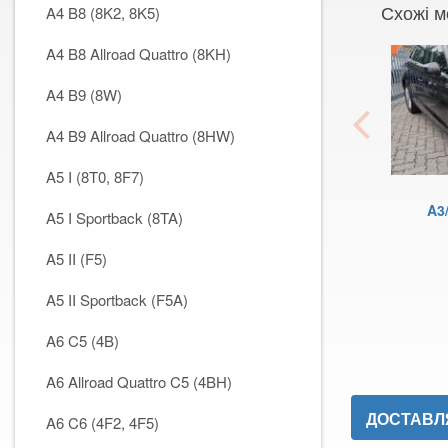
Схожі м
A4 B8 (8K2, 8K5)
A4 B8 Allroad Quattro (8KH)
A4 B9 (8W)
A4 B9 Allroad Quattro (8HW)
A5 I (8T0, 8F7)
A3/
A5 I Sportback (8TA)
A5 II (F5)
A5 II Sportback (F5A)
A6 C5 (4B)
A6 Allroad Quattro C5 (4BH)
ДОСТАВЛЯ
A6 C6 (4F2, 4F5)