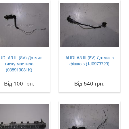
UDI A3 III (8V) Датчик
AUDI A3 III (8V) Датчик з
тиску мастила
фішкою (1J0973723)
(038919081K)
Від 100 грн.
Від 540 грн.