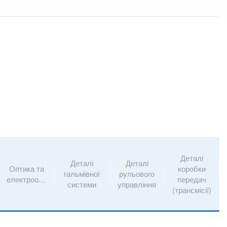
Прикріпити файл
ttach_file
Деталі
Деталі
Деталі
Оптика та
коробки
гальмівної
рульового
електрообладнання
передач
системи
управління
(трансмісії)