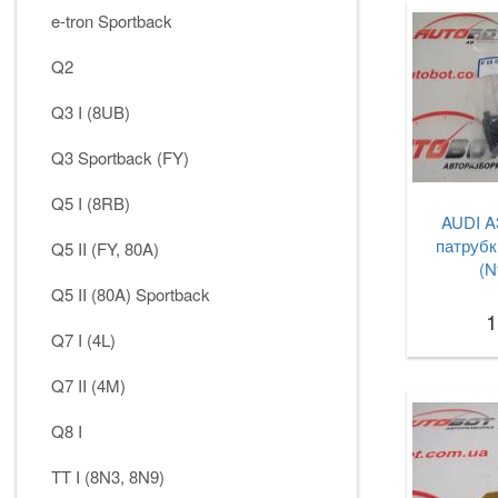
e-tron Sportback
Q2
Q3 I (8UB)
Q3 Sportback (FY)
Q5 I (8RB)
AUDI A3
патрубк
Q5 II (FY, 80A)
(N
Q5 II (80A) Sportback
1
Q7 I (4L)
Q7 II (4M)
Q8 I
TT I (8N3, 8N9)