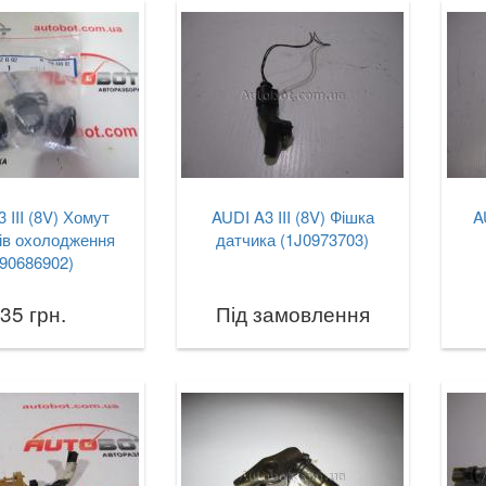
 III (8V) Хомут
AUDI A3 III (8V) Фішка
A
ів охолодження
датчика (1J0973703)
90686902)
35 грн.
Під замовлення