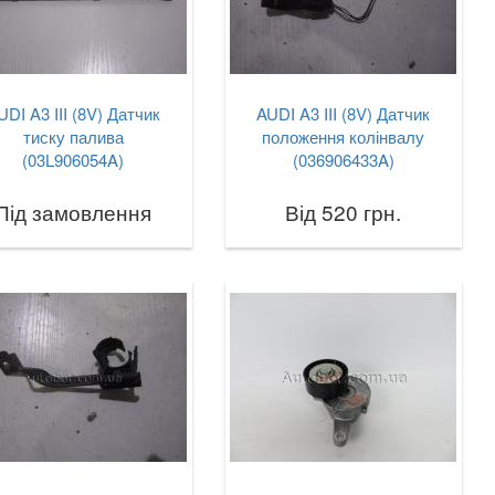
UDI A3 III (8V) Датчик
AUDI A3 III (8V) Датчик
тиску палива
положення колінвалу
(03L906054A)
(036906433A)
Під замовлення
Від 520 грн.