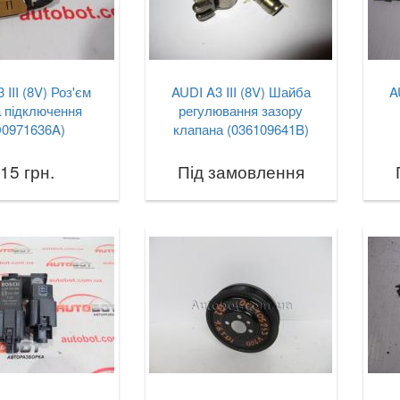
 III (8V) Роз'єм
AUDI A3 III (8V) Шайба
A
 підключення
регулювання зазору
D0971636A)
клапана (036109641B)
15 грн.
Під замовлення