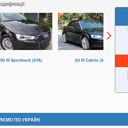
одифікації:
S3 III Sportback (8VA)
A3 III Cabrio (8V7)
ЄМО ПО УКРАЇНІ