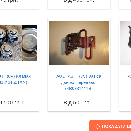
 III (8V) Клапан
AUDI A3 III (8V) Завіса
A
038131501AN)
дверки передньої
(4B0831411B)
 1100 грн.
Від 500 грн.
ПОКАЗАТИ 