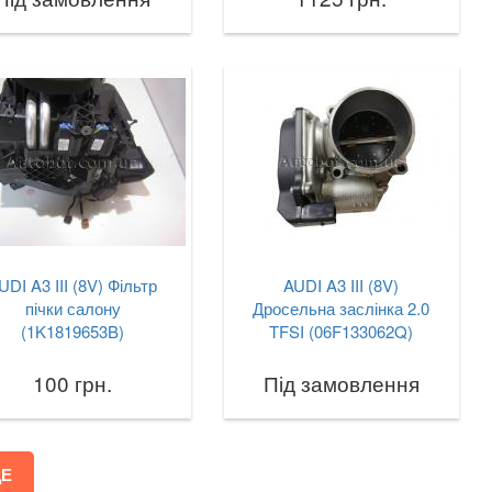
UDI A3 III (8V) Фільтр
AUDI A3 III (8V)
пічки салону
Дросельна заслінка 2.0
(1K1819653B)
TFSI (06F133062Q)
100 грн.
Під замовлення
ЩЕ