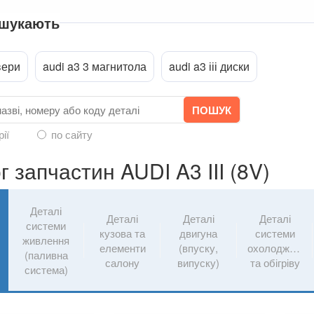
 шукають
вери
audi a3 3 магнитола
audi a3 ііі диски
a
рії
по сайту
г запчастин AUDI A3 III (8V)
Деталі
Деталі
Деталі
Деталі
системи
кузова та
двигуна
системи
живлення
елементи
(впуску,
охолодження
(паливна
салону
випуску)
та обігріву
система)