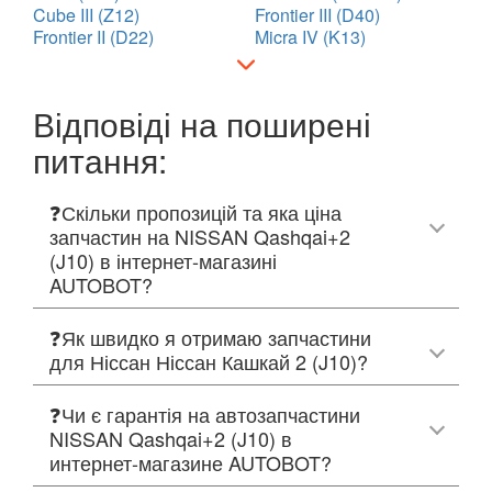
Cube III (Z12)
Frontier III (D40)
Frontier II (D22)
Micra IV (K13)
Відповіді на поширені
питання:
❓Скільки пропозицій та яка ціна
запчастин на NISSAN Qashqai+2
(J10) в інтернет-магазині
AUTOBOT?
❓Як швидко я отримаю запчастини
для Ніссан Ніссан Кашкай 2 (J10)?
❓Чи є гарантія на автозапчастини
NISSAN Qashqai+2 (J10) в
интернет-магазине AUTOBOT?