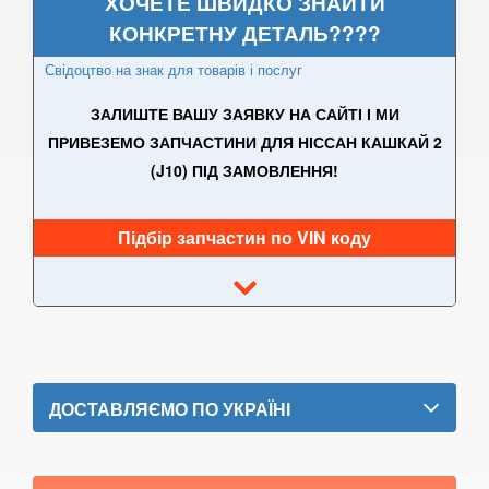
ХОЧЕТЕ ШВИДКО ЗНАЙТИ
КОНКРЕТНУ ДЕТАЛЬ????
GT-R (R35)
Свідоцтво на знак для товарів і послуг
Interstar (T35)
ЗАЛИШТЕ ВАШУ ЗАЯВКУ НА САЙТІ І МИ
Interstar (X70)
ПРИВЕЗЕМО ЗАПЧАСТИНИ ДЛЯ НІССАН КАШКАЙ 2
(J10) ПІД ЗАМОВЛЕННЯ!
Juke (F15, F15E)
Kubistar (X76)
Підбір запчастин по VIN коду
Murano (Z50)
Micra IV (K13)
Micra V (K14)
Note I (E11)
ДОСТАВЛЯЄМО ПО УКРАЇНІ
Note II (E12)