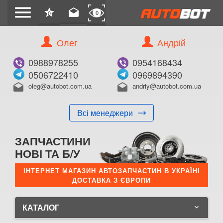
menu
star
drafts
0
0
Олег
Андрій
0988978255
0954168434
0506722410
0969894390
oleg@autobot.com.ua
andriy@autobot.com.ua
drafts
drafts
Всі менеджери
ЗАПЧАСТИНИ
НОВІ ТА Б/У
ІНТЕРНЕТ МАГАЗИН АВТОЗАПЧАСТИН В УКРАЇНІ
ДОСТАВКА З ЄВРОПИ
КАТАЛОГ
keyboard_arrow_down