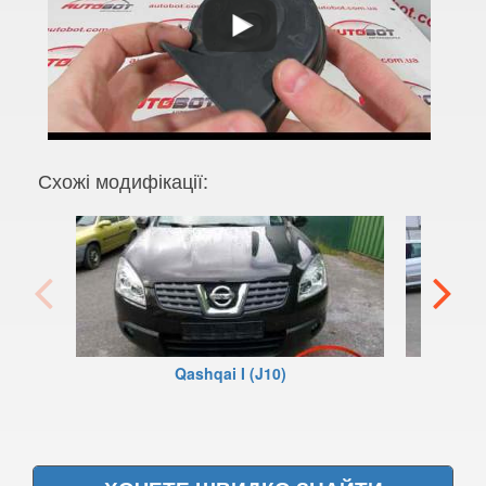
370Z V (Z34)
Armada
Cube I (Z10)
Cube II (Z11)
Схожі модифікації:
Cube III (Z12)
Frontier II (D22)
Frontier II (D22 Navara)
Frontier II (NP-300)
Qashqai I (J10)
Frontier III (D40)
Frontier III (D40 Navara)
Frontier IV (D23)