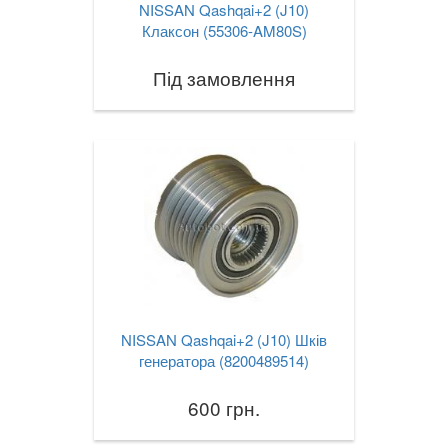
NISSAN Qashqai+2 (J10)
VOLKSWAGEN
keyboard_arrow_down
Клаксон (55306-AM80S)
VOLVO
keyboard_arrow_down
Під замовлення
В наявності!
keyboard_arrow_down
NISSAN Qashqai+2 (J10) Шків
генератора (8200489514)
600 грн.