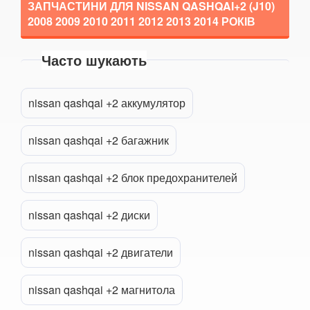
NV200 (M20)
ЗАПЧАСТИНИ ДЛЯ NISSAN QASHQAI+2 (J10)
2008 2009 2010 2011 2012 2013 2014
РОКІВ
Navara (D23M)
Часто шукають
Pathfinder II (R50)
Pathfinder III (R51)
Прикріпити файл
attach_file
nissan qashqai +2 аккумулятор
Patrol V (Y61)
nissan qashqai +2 багажник
Pixo (UA0)
Pulsar
nissan qashqai +2 блок предохранителей
Qashqai I (J10)
nissan qashqai +2 диски
Qashqai+2 (J10)
nissan qashqai +2 двигатели
Qashqai II (J11)
Quest III (V42)
nissan qashqai +2 магнитола