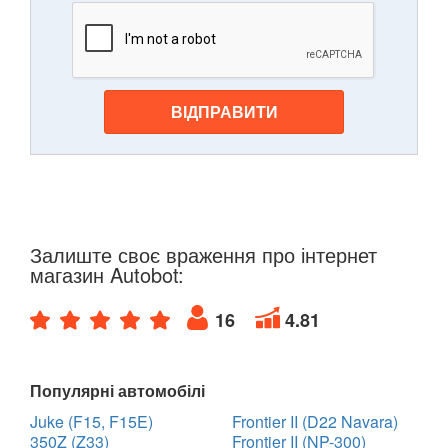
ВІДПРАВИТИ
Залиште своє враження про інтернет
магазин Autobot:
16
4.81
Популярні автомобілі
Juke (F15, F15E)
Frontier II (D22 Navara)
350Z (Z33)
Frontier II (NP-300)