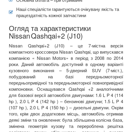
Наші спеціалісти гарантуються очікувану якість та
працездатність кожної запчастини
Огляд та характеристики
Nissan
Qashqai+2 (J10)
Nissan Qashqai+2 (J10) – це 7-містна версія
компактного кроссовера Nissan Qashqai, що випускався
компанією « Nissan Motors» в період з 2008 по 2014
роки. Даний автомобіль доступний в одному варіанті
кузовного виконання – 5-дверний SUV (7-міст.),
побудований на базі передньомоторної
передньопривідної та передньомоторної повнопривідної
компоновки. Оснащувався Qashqai +2 аналогічними
для базової версії автомобіля двигунами: 1.6 L P 4 (114
hp ), 2.0 L P 4 (142 hp ) – бензинові двигуни; 1.5 L P 4
(107 hp ), 2.0 L P 4 (150 hp ) – дизельні двигуни. Окрім
того, крім двох додаткових місць, автомобіль отримав
деякі зміни та оновлення: була збільшена колісна база,
змінена геометрія кузову та перероблена решітка