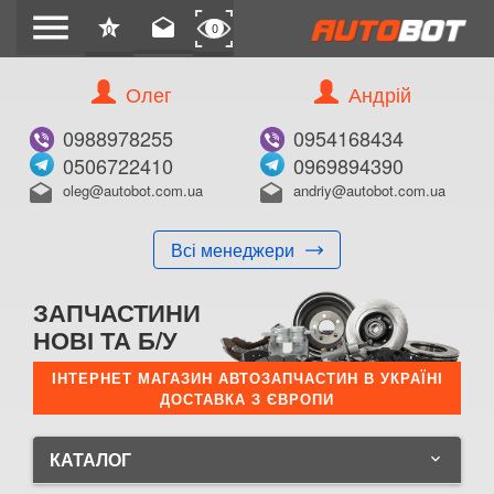
menu
star
drafts
0
0
Олег
Андрій
0988978255
0954168434
0506722410
0969894390
oleg@autobot.com.ua
andriy@autobot.com.ua
drafts
drafts
Всі менеджери
ЗАПЧАСТИНИ
НОВІ ТА Б/У
ІНТЕРНЕТ МАГАЗИН АВТОЗАПЧАСТИН В УКРАЇНІ
ДОСТАВКА З ЄВРОПИ
КАТАЛОГ
keyboard_arrow_down