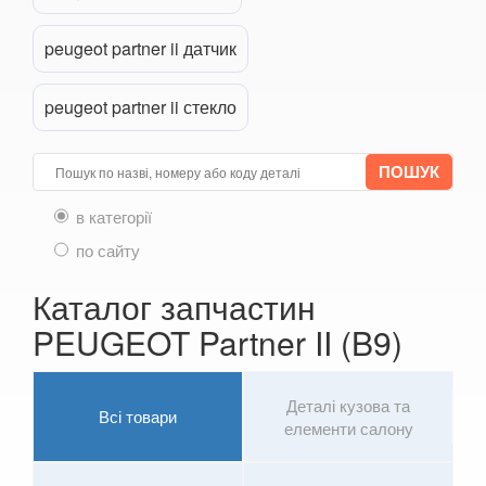
4007 (GP)
peugeot partner ii датчик
5008 I
5008 II
peugeot partner ii стекло
Bipper III (A, 225L)
Boxer II (250)
в категорії
Expert II (VF3)
по сайту
Partner II (B9)
Каталог запчастин
RCZ
PEUGEOT Partner II (B9)
Traveller
PORSCHE
Деталі кузова та
keyboard_arrow_down
Всі товари
елементи салону
RENAULT
keyboard_arrow_down