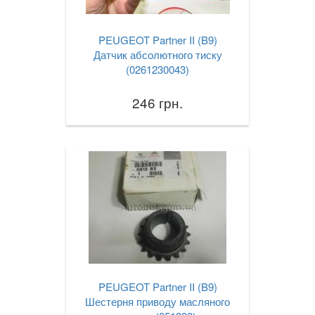
В наявності!
keyboard_arrow_down
PEUGEOT Partner II (B9)
Датчик абсолютного тиску
(0261230043)
246 грн.
PEUGEOT Partner II (B9)
Шестерня приводу масляного