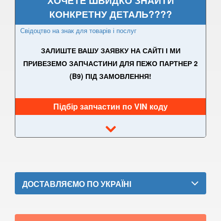
ХОЧЕТЕ ШВИДКО ЗНАЙТИ
КОНКРЕТНУ ДЕТАЛЬ????
PEUGEOT
keyboard_arrow_down
Свідоцтво на знак для товарів і послуг
107
ЗАЛИШТЕ ВАШУ ЗАЯВКУ НА САЙТІ І МИ
108
ПРИВЕЗЕМО ЗАПЧАСТИНИ ДЛЯ ПЕЖО ПАРТНЕР 2
(B9) ПІД ЗАМОВЛЕННЯ!
206 (2A, 2C, T3E)
206 CC (2D)
Підбір запчастин по VIN коду
206+ (T3E)
207 (WA, WB, WC, WE)
207 CC
208
ДОСТАВЛЯЄМО ПО УКРАЇНІ
307 (3A, 3B, 3C, 3H)