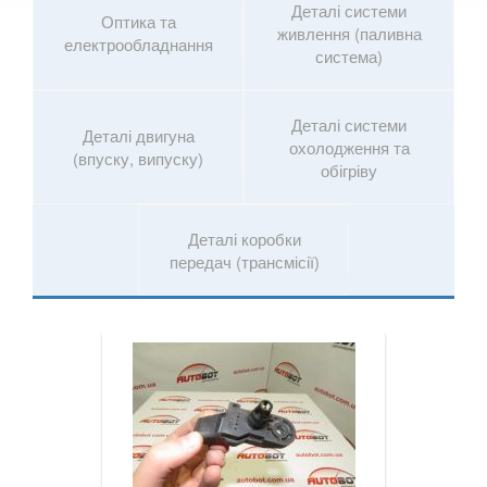
ROVER
Деталі системи
keyboard_arrow_down
Оптика та
живлення (паливна
електрообладнання
SAAB
система)
keyboard_arrow_down
SEAT
keyboard_arrow_down
Деталі системи
Деталі двигуна
SKODA
охолодження та
keyboard_arrow_down
(впуску, випуску)
обігріву
SMART
keyboard_arrow_down
SUBARU
Деталі коробки
keyboard_arrow_down
передач (трансмісії)
SUZUKI
keyboard_arrow_down
TESLA
keyboard_arrow_down
TOYOTA
keyboard_arrow_down
VOLKSWAGEN
keyboard_arrow_down
VOLVO
keyboard_arrow_down