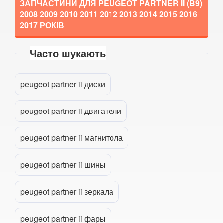
308 I
ЗАПЧАСТИНИ ДЛЯ PEUGEOT PARTNER II (B9)
2008 2009 2010 2011 2012 2013 2014 2015 2016
308 II
2017
РОКІВ
308 CC
Часто шукають
Прикріпити файл
407 (6E, 6C, 6D)
attach_file
508
peugeot partner ii диски
508 SW RXH
peugeot partner ii двигатели
607 (9D, 9U)
peugeot partner ii магнитола
807 (E)
peugeot partner ii шины
1007 (KM)
2008
peugeot partner ii зеркала
3008
peugeot partner ii фары