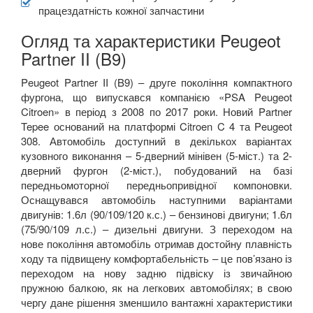
працездатність кожної запчастини
Огляд та характеристики Peugeot
Partner II (B9)
Peugeot Partner II (B9) – друге покоління компактного
фургона, що випускався компанією «PSA Peugeot
Citroen» в період з 2008 по 2017 роки. Новий Partner
Tepee оснований на платформі Citroen C 4 та Peugeot
308. Автомобіль доступний в декількох варіантах
кузовного виконання – 5-дверний мінівен (5-міст.) та 2-
дверний фургон (2-міст.), побудований на базі
передньомоторної передньопривідної компоновки.
Оснащувався автомобіль наступними варіантами
двигунів: 1.6л (90/109/120 к.с.) – бензинові двигуни; 1.6л
(75/90/109 л.с.) – дизельні двигуни. З переходом на
нове покоління автомобіль отримав достойну плавність
ходу та підвищену комфортабельність – це пов’язано із
переходом на нову задню підвіску із звичайною
пружною балкою, як на легкових автомобілях; в свою
чергу дане рішення зменшило вантажні характеристики